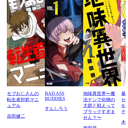
BAD ASS
モブおじさんの
地味異世界〜魔
暴
BUDDIES
転生者対処マニ
法ナシで化物の
セ
ュアル
大群と戦えって
を
すんしろう
ブラックすぎま
テ
吉田健二
せん？〜
木