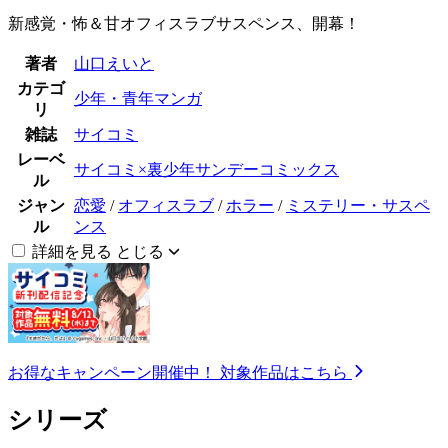
新感覚・怖＆甘オフィスラブサスペンス、開幕！
著者
山口えいと
カテゴ
少年・青年マンガ
リ
雑誌
サイコミ
レーベ
サイコミ×裏少年サンデーコミックス
ル
ジャン
恋愛
/
オフィスラブ
/
ホラー
/
ミステリー・サスペ
ル
ンス
詳細を見る
とじる
お得なキャンペーン開催中！
対象作品はこちら
シリーズ