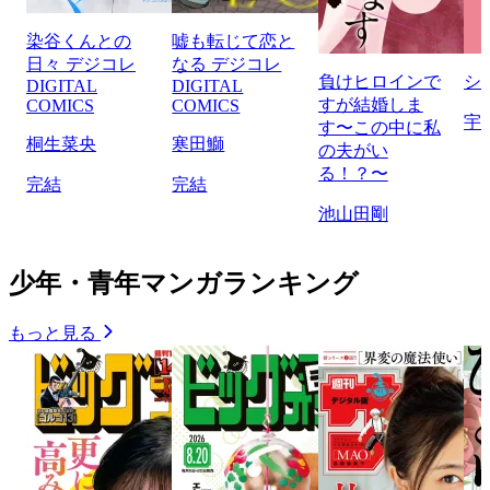
染谷くんとの
嘘も転じて恋と
日々 デジコレ
なる デジコレ
負けヒロインで
シ
DIGITAL
DIGITAL
すが結婚しま
COMICS
COMICS
宇
す〜この中に私
桐生菜央
寒田鰤
の夫がい
る！？〜
完結
完結
池山田剛
少年・青年マンガランキング
もっと見る