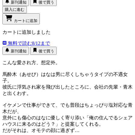
新刊通知
後で買う
購入に進む
カートに追加
カートに追加しました
無料で読む
8/12まで
新刊通知
後で買う
こんな愛され方、想定外。
馬酔木（あせび）はなは男に尽くしちゃうタイプの不遇女
子。
彼氏に浮気され家を飛び出したところに、会社の先輩・青木
と出くわす。
イケメンで仕事ができて、でも普段はちょっぴり塩対応な青
木だが、
意外にも傷心のはなに優しく寄り添い「俺の住んでるシェア
ハウスに来るのはどう？」と提案してくれる。
だがそれは、オモテの顔に過ぎず…