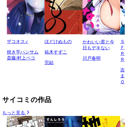
ザコオス♂
ほどけぬもの
Ｓ
かわいい君と今
Ｆ
日もデキない
焼き芋ハンサム
祐木すずこ
Ｒ
斎藤/村上ペコ
川戸春明
Ｒ
完結
吉
ま
Ｏ
サイコミの作品
もっと見る