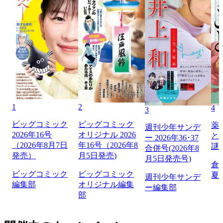
1
2
4
3
ビッグコミック
ビッグコミック
薬
週刊少年サンデ
2026年16号
オリジナル 2026
と
ー 2026年36･37
（2026年8月7日
年16号（2026年8
謎
合併号(2026年8
発売）
月5日発売)
月5日発売号)
倉
ビッグコミック
ビッグコミック
夏
週刊少年サンデ
編集部
オリジナル編集
ー編集部
部