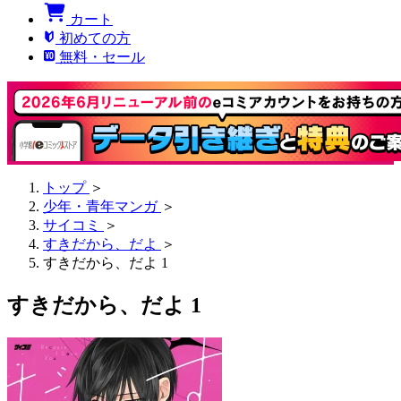
カート
初めての方
無料・セール
トップ
＞
少年・青年マンガ
＞
サイコミ
＞
すきだから、だよ
＞
すきだから、だよ 1
すきだから、だよ 1