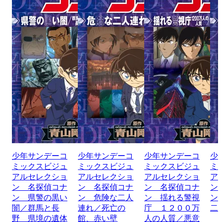
少年サンデーコ
少年サンデーコ
少年サンデーコ
少
ミックスビジュ
ミックスビジュ
ミックスビジュ
ミ
アルセレクショ
アルセレクショ
アルセレクショ
ア
ン 名探偵コナ
ン 名探偵コナ
ン 名探偵コナ
ン
ン 県警の黒い
ン 危険な二人
ン 揺れる警視
ン
闇／群馬と長
連れ／死亡の
庁 １２００万
二
野 県境の遺体
館、赤い壁
人の人質／悪意