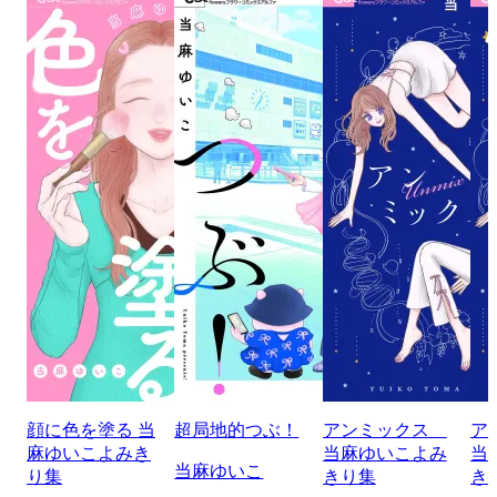
顔に色を塗る 当
超局地的つぶ！
アンミックス
ア
麻ゆいこよみき
当麻ゆいこよみ
当
当麻ゆいこ
り集
きり集
き