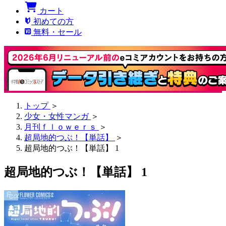
カート
初めての方
無料・セール
トップ
＞
少女・女性マンガ
＞
月刊ｆｌｏｗｅｒｓ
＞
超局地的つぶ！【単話】
＞
超局地的つぶ！【単話】 1
超局地的つぶ！【単話】 1