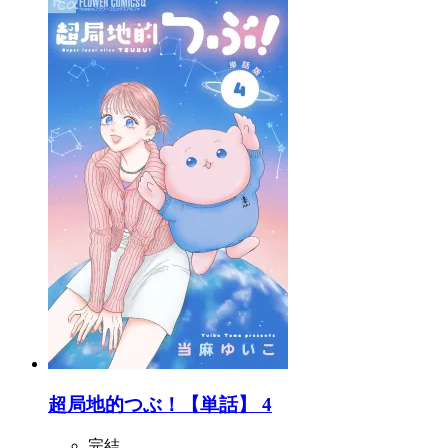
超局地的つぶ！【単話】 4
完結