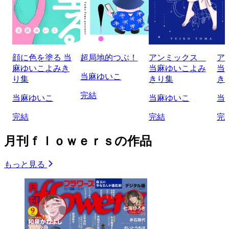
顔に色を塗る 当
超局地的つぶ！
アンミックス
ア
麻ゆいこよみき
当麻ゆいこよみ
当
当麻ゆいこ
り集
きり集
き
完結
当麻ゆいこ
当麻ゆいこ
当
完結
完結
完
月刊ｆｌｏｗｅｒｓの作品
もっと見る