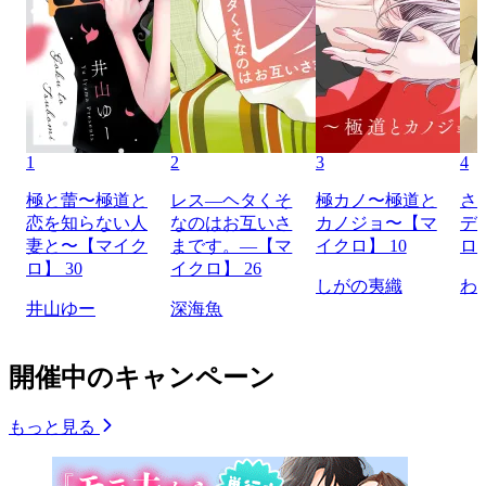
1
2
3
4
極と蕾〜極道と
レス―ヘタくそ
極カノ〜極道と
さ
恋を知らない人
なのはお互いさ
カノジョ〜【マ
デ
妻と〜【マイク
まです。―【マ
イクロ】 10
ロ】
ロ】 30
イクロ】 26
しがの夷織
わ
井山ゆー
深海魚
開催中のキャンペーン
もっと見る