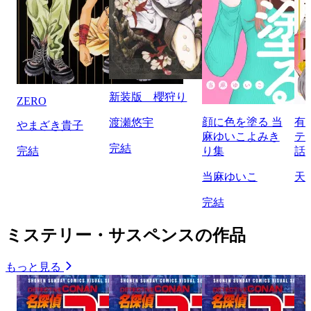
新装版 櫻狩り
ZERO
顔に色を塗る 当
有
渡瀬悠宇
やまざき貴子
麻ゆいこよみき
テ
完結
完結
り集
話
当麻ゆいこ
天
完結
ミステリー・サスペンスの作品
もっと見る