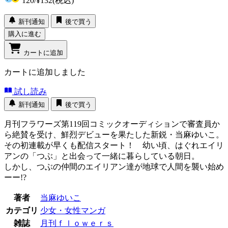
120
/
¥132
(税込)
新刊通知
後で買う
購入に進む
カートに追加
カートに追加しました
試し読み
新刊通知
後で買う
月刊フラワーズ第119回コミックオーディションで審査員か
ら絶賛を受け、鮮烈デビューを果たした新鋭・当麻ゆいこ。
その初連載が早くも配信スタート！ 幼い頃、はぐれエイリ
アンの「つぶ」と出会って一緒に暮らしている朝日。
しかし、つぶの仲間のエイリアン達が地球で人間を襲い始め
ーー!?
著者
当麻ゆいこ
カテゴリ
少女・女性マンガ
雑誌
月刊ｆｌｏｗｅｒｓ