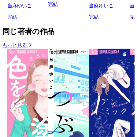
完結
当麻ゆいこ
当麻ゆいこ
当
完結
完結
完
同じ著者の作品
もっと見る