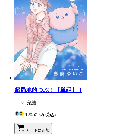
超局地的つぶ！【単話】 1
完結
120
/
¥132
(税込)
カートに追加