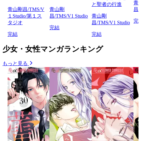
青
と聖者の行進
青山剛昌/TMS/V
青山剛
昌/
１Studio/第１ス
昌/TMS/V1 Studio
青山剛
完
タジオ
昌/TMS/V1 Studio
完結
完結
完結
少女・女性マンガランキング
もっと見る