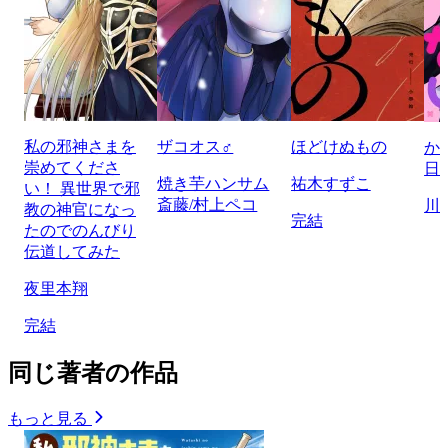
私の邪神さまを
ザコオス♂
ほどけぬもの
か
崇めてくださ
日
焼き芋ハンサム
祐木すずこ
い！ 異世界で邪
斎藤/村上ペコ
川
教の神官になっ
完結
たのでのんびり
伝道してみた
夜里本翔
完結
同じ著者の作品
もっと見る