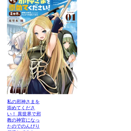
私の邪神さまを
崇めてくださ
い！ 異世界で邪
教の神官になっ
たのでのんびり