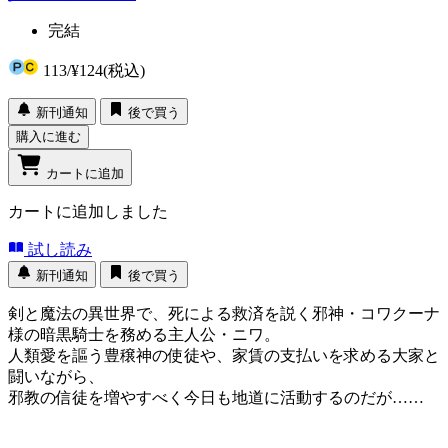
完結
113
/
¥124
(税込)
新刊通知
後で買う
購入に進む
カートに追加
カートに追加しました
試し読み
新刊通知
後で買う
剣と魔法の異世界で、死による救済を説く邪神・コワクーナ
様の暗黒騎士を務める主人公・ニワ。
人類愛を謳う豊穣神の使徒や、家賃の支払いを求める大家と
闘いながら、
邪教の信徒を増やすべく今日も地道に活動するのだが……