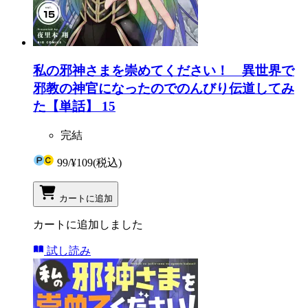
私の邪神さまを崇めてください！ 異世界で
邪教の神官になったのでのんびり伝道してみ
た【単話】 15
完結
99
/
¥109
(税込)
カートに追加
カートに追加しました
試し読み