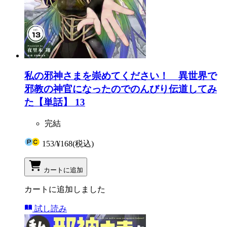
私の邪神さまを崇めてください！ 異世界で
邪教の神官になったのでのんびり伝道してみ
た【単話】 13
完結
153
/
¥168
(税込)
カートに追加
カートに追加しました
試し読み