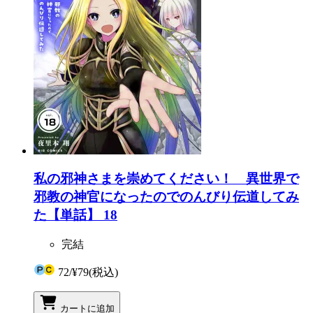
私の邪神さまを崇めてください！ 異世界で
邪教の神官になったのでのんびり伝道してみ
た【単話】 18
完結
72
/
¥79
(税込)
カートに追加