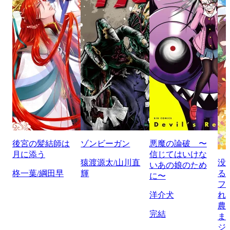
後宮の髪結師は
ゾンビーガン
悪魔の論破 〜
月に添う
信じてはいけな
猿渡源太/山川直
没
いあの娘のため
柊一葉/綱田早
輝
る
に〜
フ
洋介犬
れ
農
完結
ま
ジ