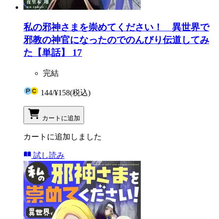
私の邪神さまを崇めてください！ 異世界で
邪教の神官になったのでのんびり伝道してみ
た【単話】 17
完結
144
/
¥158
(税込)
カートに追加
カートに追加しました
試し読み