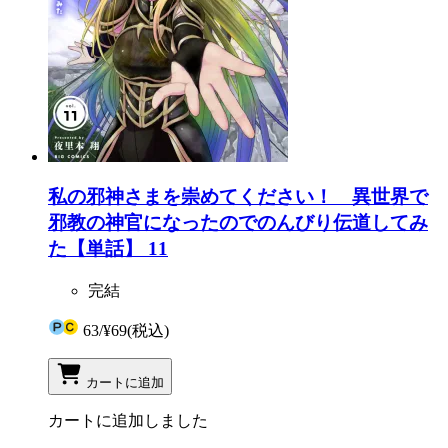
私の邪神さまを崇めてください！ 異世界で
邪教の神官になったのでのんびり伝道してみ
た【単話】 11
完結
63
/
¥69
(税込)
カートに追加
カートに追加しました