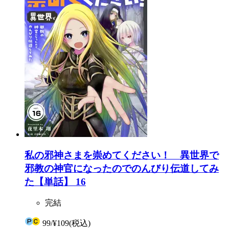
私の邪神さまを崇めてください！ 異世界で
邪教の神官になったのでのんびり伝道してみ
た【単話】 16
完結
99
/
¥109
(税込)