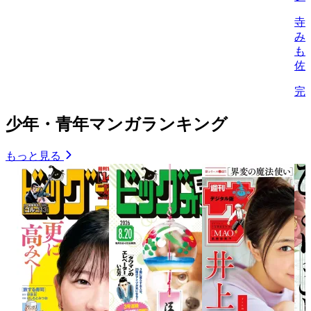
寺
み
も
佐
完
少年・青年マンガランキング
もっと見る