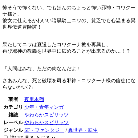
怖そうで怖くない、でもほんのちょっと怖い邪神・コワクー
ナ様と、
彼女に仕えるかわいい暗黒騎士ニワの、貧乏でも心温まる異
世界伝道冒険譚！
果たしてニワは衰退したコワクーナ教を再興し、
再び邪神の教義を世界中に広めることが出来るのか…！？
「人間はみな、ただの肉なんだよ！
さあみんな、死と破壊を司る邪神・コワクーナ様の信徒にな
らないかい!?」
著者
夜里本翔
カテゴリ
少年・青年マンガ
雑誌
やわらかスピリッツ
レーベル
やわらかスピリッツ
ジャンル
SF・ファンタジー
/
異世界・転生
詳細を見る
とじる