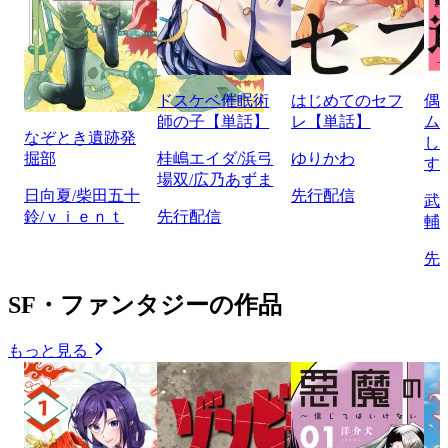
ドスケベ催眠術
はじめてのセフ
偶
師の子【単話】
レ【単話】
ム
なぞとき遺跡発
し
掘部
桂嶋エイダ/浜弓
ゆりかわ
す
場双/広乃あずま
日向夏/柴田五十
先行配信
武
鈴/ｖｉｅｎｔ
先行配信
輔
先
SF・ファンタジーの作品
もっと見る