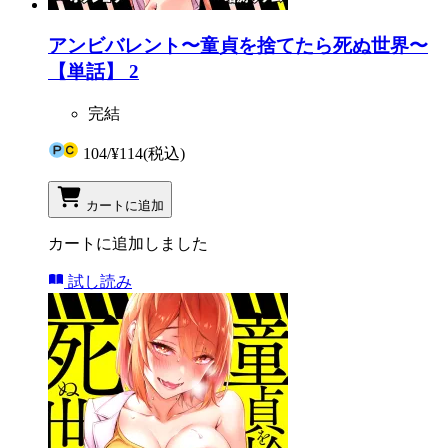
アンビバレント〜童貞を捨てたら死ぬ世界〜
【単話】 2
完結
104
/
¥114
(税込)
カートに追加
カートに追加しました
試し読み