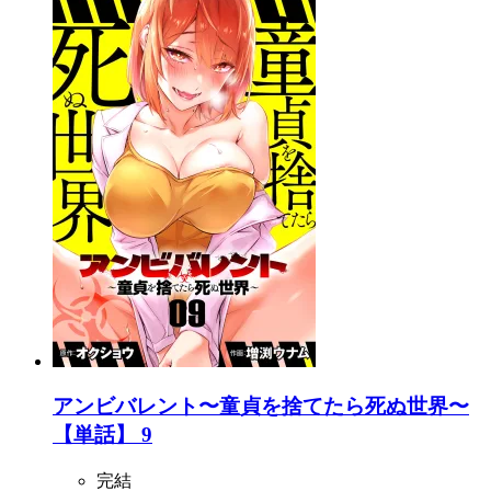
アンビバレント〜童貞を捨てたら死ぬ世界〜
【単話】 9
完結