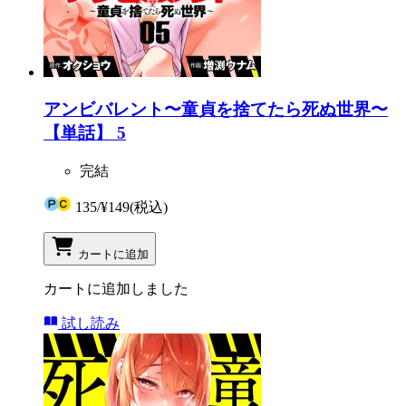
アンビバレント〜童貞を捨てたら死ぬ世界〜
【単話】 5
完結
135
/
¥149
(税込)
カートに追加
カートに追加しました
試し読み