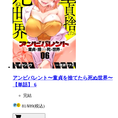
アンビバレント〜童貞を捨てたら死ぬ世界〜
【単話】 6
完結
81
/
¥89
(税込)