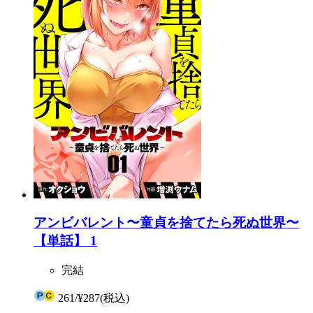
アンビバレント〜童貞を捨てたら死ぬ世界〜
【単話】 1
完結
261
/
¥287
(税込)