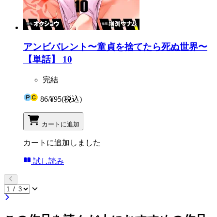
アンビバレント〜童貞を捨てたら死ぬ世界〜
【単話】 10
完結
86
/
¥95
(税込)
カートに追加
カートに追加しました
試し読み