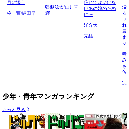
月に添う
信じてはいけな
猿渡源太/山川直
没
いあの娘のため
柊一葉/綱田早
輝
る
に〜
フ
洋介犬
れ
農
完結
ま
ジ
寺
み
も
佐
完
少年・青年マンガランキング
もっと見る