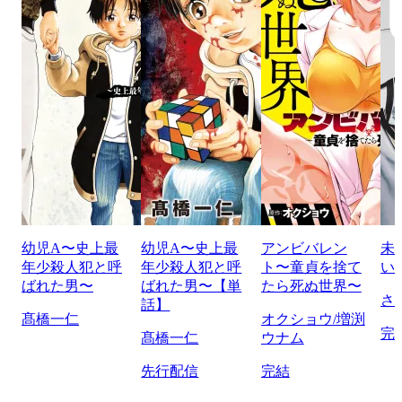
幼児A〜史上最
幼児A〜史上最
アンビバレン
未
年少殺人犯と呼
年少殺人犯と呼
ト〜童貞を捨て
い
ばれた男〜
ばれた男〜【単
たら死ぬ世界〜
さ
話】
髙橋一仁
オクショウ/増渕
完
髙橋一仁
ウナム
先行配信
完結