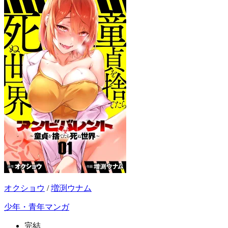
オクショウ
/
増渕ウナム
少年・青年マンガ
完結