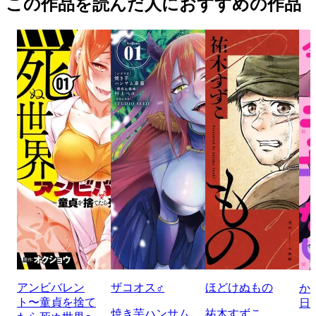
この作品を読んだ人におすすめの作品
アンビバレン
ザコオス♂
ほどけぬもの
か
ト〜童貞を捨て
日
焼き芋ハンサム
祐木すずこ