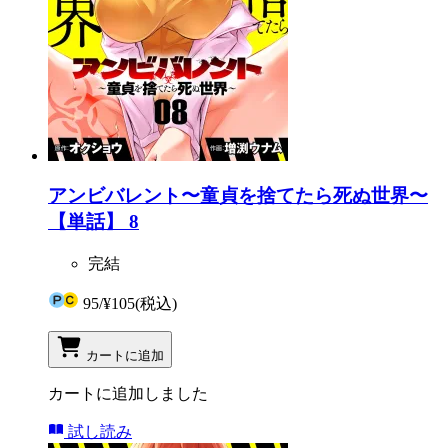
アンビバレント〜童貞を捨てたら死ぬ世界〜
【単話】 8
完結
95
/
¥105
(税込)
カートに追加
カートに追加しました
試し読み