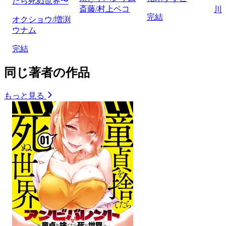
たら死ぬ世界〜
斎藤/村上ペコ
川
完結
オクショウ/増渕
ウナム
完結
同じ著者の作品
もっと見る