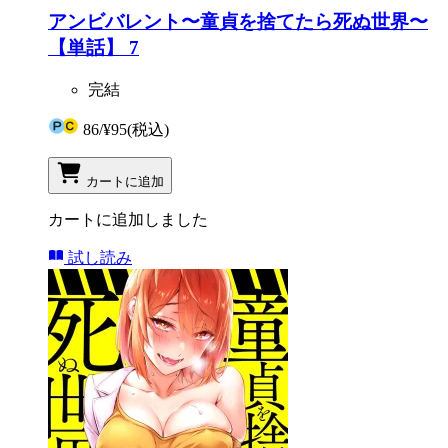
アンビバレント〜童貞を捨てたら死ぬ世界〜
【単話】 7
完結
86
/
¥95
(税込)
カートに追加
カートに追加しました
試し読み