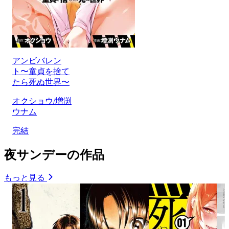
アンビバレン
ト〜童貞を捨て
たら死ぬ世界〜
オクショウ/増渕
ウナム
完結
夜サンデーの作品
もっと見る