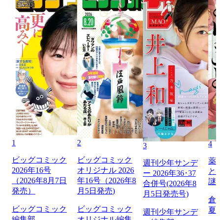
1
2
4
3
ビッグコミック
ビッグコミック
薬
週刊少年サンデ
2026年16号
オリジナル 2026
と
ー 2026年36･37
（2026年8月7日
年16号（2026年8
謎
合併号(2026年8
発売）
月5日発売)
月5日発売号)
倉
ビッグコミック
ビッグコミック
夏
週刊少年サンデ
編集部
オリジナル編集