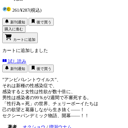
261
/
¥287
(税込)
新刊通知
後で買う
購入に進む
カートに追加
カートに追加しました
試し読み
新刊通知
後で買う
”アンビバレントウイルス”、
それは新種の性感染症で、
感染すると女性は性欲が数十倍に、
男性は感染者の99％が2週間で不審死する。
「性行為＝死」の世界、チェリーボーイたちは
己の欲望と葛藤しながら生き抜く――！
セクシーパンデミック物語、開幕――！！
著者
オクショウ
/
増渕ウナム