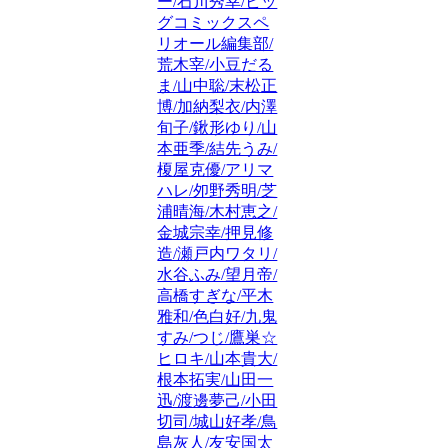
ー/石川秀幸/ビッ
グコミックスペ
リオール編集部/
荒木宰/小豆だる
ま/山中聡/末松正
博/加納梨衣/内澤
旬子/鍬形ゆり/山
本亜季/結先うみ/
榎屋克優/アリマ
ハレ/夘野秀明/芝
浦晴海/木村恵之/
金城宗幸/押見修
造/瀬戸内ワタリ/
水谷ふみ/望月帝/
高橋すぎな/平木
雅和/色白好/九鬼
すみ/つじ/鷹巣☆
ヒロキ/山本貴大/
根本拓実/山田一
迅/渡邊夢己/小田
切司/城山好孝/鳥
島灰人/友安国太