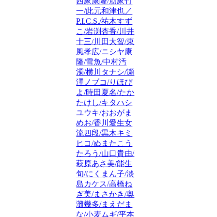
西家康隆/肋家竹
一/此元和津也／
P.I.C.S./祐木すず
こ/岩渕杏香/川井
十三/川田大智/東
風孝広/ニシヤ康
隆/雪魚/中村汚
濁/横川タナシ/瀬
澤ノブコ/りほぴ
よ/時田夏名/たか
たけし/キタハシ
ユウキ/おおがま
めお/香川愛生女
流四段/黒木キミ
ヒコ/ぬまたこう
たろう/山口貴由/
萩原あさ美/能生
旬/にくまん子/淡
島カケス/高橋ね
ぎ美/まさかき/奥
灘幾多/まえだま
な/小麦ムギ/平本