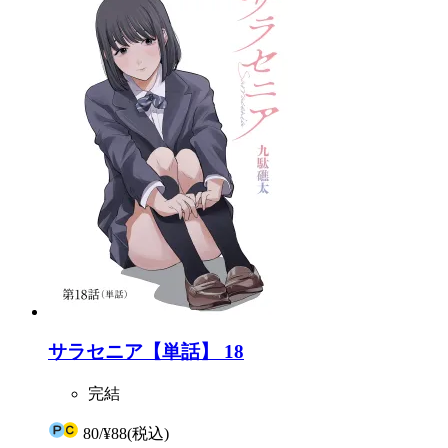
サラセニア【単話】 18
完結
80
/
¥88
(税込)