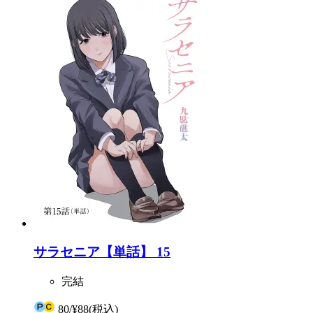
サラセニア【単話】 15
完結
80
/
¥88
(税込)