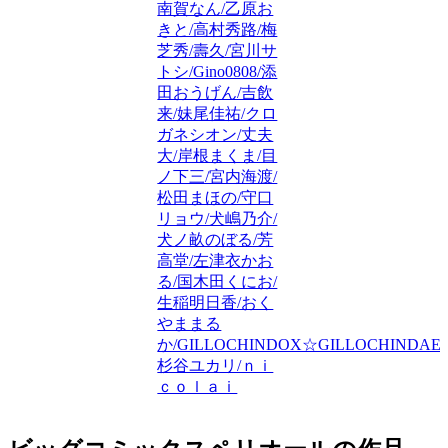
南賀なん/乙原お
きと/高村秀路/梅
芝秀/壽久/宮川サ
トシ/Gino0808/添
田おうげん/吉飲
来/妹尾佳祐/クロ
ガネシオン/丈夫
大/岸根まくま/目
ノ下三/宮内海渡/
松田まほの/守口
リョウ/犬嶋乃介/
犬ノ畝のぼる/芳
高堂/左津衣かお
る/国木田くにお/
生稲明日香/おく
やままる
か/GILLOCHINDOX☆GILLOCHINDAE/
杉谷ユカリ/ｎｉ
ｃｏｌａｉ