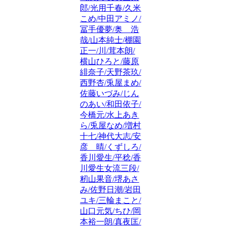
郎/光用千春/久米
こめ/中田アミノ/
冨手優夢/奥 浩
哉/山本純士/棚園
正一/川/茸本朗/
横山ひろと/藤原
緋奈子/天野茶玖/
西野杏/兎屋まめ/
佐藤いづみ/じん
のあい/和田依子/
今橋元/水上あき
ら/兎屋なめ/増村
十七/神代大志/安
彦 晴/くずしろ/
香川愛生/平稔/香
川愛生女流三段/
籾山果音/堺あさ
み/佐野日潮/岩田
ユキ/三輪まこと/
山口元気/ちひ/岡
本裕一朗/真夜匡/