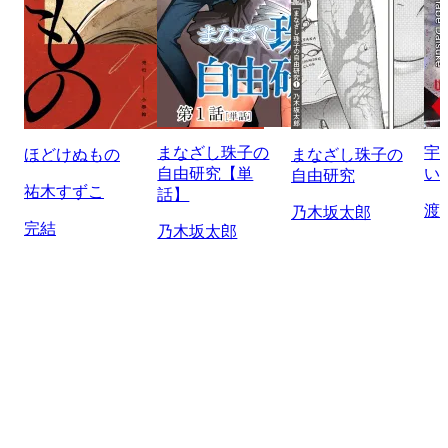
まなざし珠子の
宇
ほどけぬもの
まなざし珠子の
自由研究【単
い
自由研究
祐木すずこ
話】
渡
乃木坂太郎
完結
乃木坂太郎