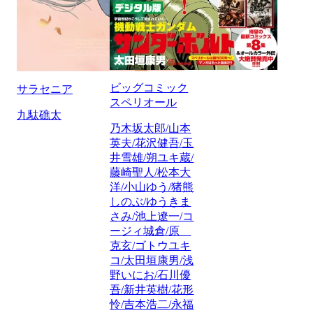
ビッグコミック
サラセニア
スペリオール
九駄礁太
乃木坂太郎/山本
英夫/花沢健吾/玉
井雪雄/朔ユキ蔵/
藤崎聖人/松本大
洋/小山ゆう/猪熊
しのぶ/ゆうきま
さみ/池上遼一/コ
ージィ城倉/原
克玄/ゴトウユキ
コ/太田垣康男/浅
野いにお/石川優
吾/新井英樹/花形
怜/吉本浩二/永福