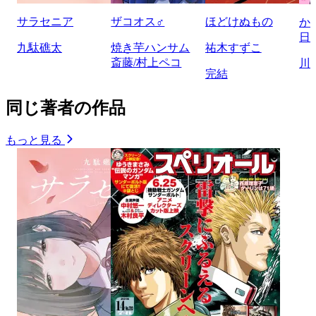
サラセニア
ザコオス♂
ほどけぬもの
か
日
九駄礁太
焼き芋ハンサム
祐木すずこ
斎藤/村上ペコ
川
完結
同じ著者の作品
もっと見る