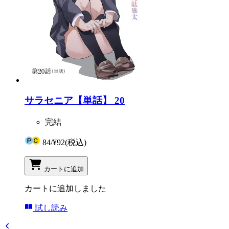
サラセニア【単話】 20
完結
84
/
¥92
(税込)
カートに追加
カートに追加しました
試し読み