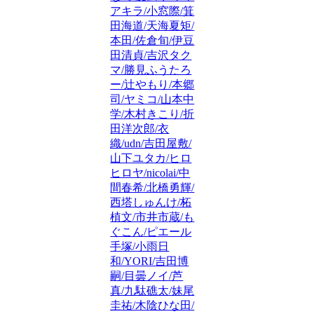
アキラ/小窓際/箕
田海道/天海夏矩/
本田/佐倉旬/伊豆
田清貞/吉沢タク
マ/勝見ふうたろ
ー/辻やもり/本郷
司/ヤミコ/山本中
学/木村きこり/折
田洋次郎/衣
織/udn/吉田屋敷/
山下ユタカ/ヒロ
ヒロヤ/nicolai/中
間春希/北橋勇輝/
西塔しゅんけ/柘
植文/市井市蔵/も
ぐこん/ピエール
手塚/小雨日
和/YORI/吉田博
嗣/目曇ノイ/芦
真/九駄礁太/妹尾
圭祐/木陰ひな田/