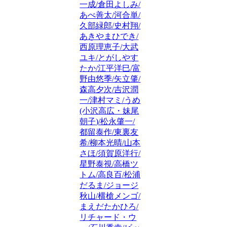
一成/倉田よしみ/
あべ善太/河合単/
久部緑郎/史村翔/
あきやまひでき/
西原理恵子/大武
ユキ/とがしやす
たか/江平洋巳/富
野由悠季/矢立肇/
森高夕次/吉沢潤
一/津村マミ/うめ
(小沢高広・妹尾
朝子)/松永肇一/
都留泰作/東裏友
希/柳本光晴/山本
さほ/須賀原洋行/
星野泰視/高橋ツ
トム/高良百/松浦
だるま/ジョージ
秋山/横槍メンゴ/
まえだたかひろ/
リチャード・ウ