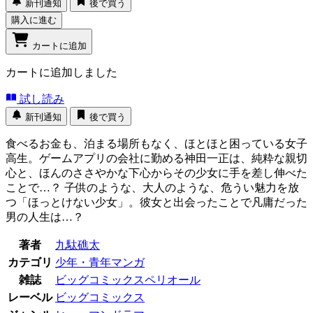
新刊通知
後で買う
購入に進む
カートに追加
カートに追加しました
試し読み
新刊通知
後で買う
食べるお金も、泊まる場所もなく、ほとほと困っている女子
高生。ゲームアプリの会社に勤める神田一正は、純粋な親切
心と、ほんのささやかな下心からその少女に手を差し伸べた
ことで…？ 子供のような、大人のような、危うい魅力を放
つ「ほっとけない少女」。彼女と出会ったことで凡庸だった
男の人生は…？
著者
九駄礁太
カテゴリ
少年・青年マンガ
雑誌
ビッグコミックスペリオール
レーベル
ビッグコミックス