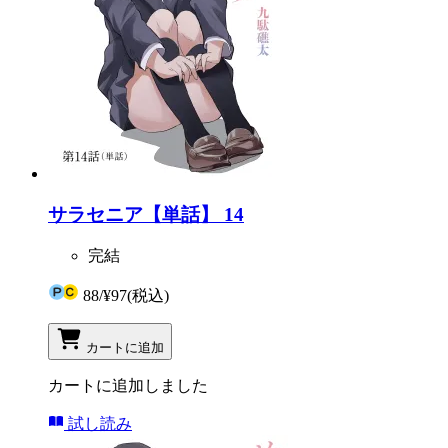
サラセニア【単話】 14
完結
88
/
¥97
(税込)
カートに追加
カートに追加しました
試し読み