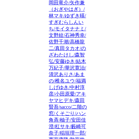
岡田竜介/矢作兼
（おぎやはぎ）/
林マキ/ゆずき暎/
すぎむらしんい
ち/モイタナナミ/
文野紋/石神秀幸/
佐野千潮/高橋龍
二/真田タカオ/の
ざわたけし/森智
弘/安藤ゆき/結木
万紀子/華沢寛治/
清沢ありさ/あま
の/椎名ユウ/福満
しげゆき/中村淳
彦/小田原愛/アキ
ヤマヒデキ/森田
賢吾/sacco/二階の
窓/くそごり/ハン
角斉/柚子/安田佳
澄/杠サキ/藪崎可
奈子/稲垣理一郎/