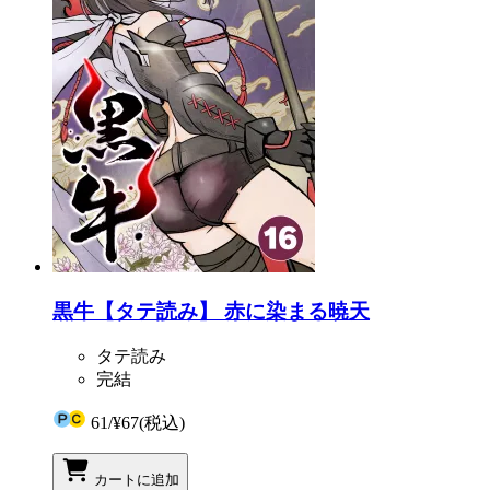
黒牛【タテ読み】 赤に染まる暁天
タテ読み
完結
61
/
¥67
(税込)
カートに追加