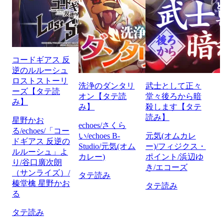
コードギアス 反
逆のルルーシュ
ロストストーリ
洗浄のダンタリ
武士として正々
ーズ【タテ読
オン【タテ読
堂々後ろから暗
み】
み】
殺します【タテ
読み】
星野かお
echoes/さくら
る/echoes/「コー
い/echoes B-
元気(オムカレ
ドギアス 反逆の
Studio/元気(オム
ー)/フィジクス・
ルルーシュ」よ
カレー)
ポイント/浜辺ゆ
り/谷口廣次朗
き/エコーズ
（サンライズ）/
タテ読み
榛堂檎 星野かお
タテ読み
る
タテ読み