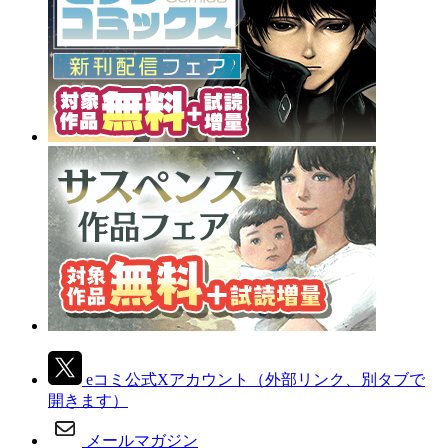
eコミ公式Xアカウント
（外部リンク、別タブで
開きます）
メールマガジン