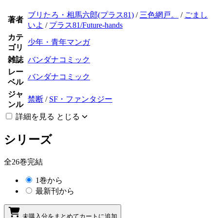
ブリたろ・相馬六郎(プラス81)
/
三色網戸。
/
ごまし
著者
いよ
/
プラス81/Future-hands
カテ
少年・青年マンガ
ゴリ
雑誌
バンダナコミック
レー
バンダナコミック
ベル
ジャ
禁断
/
SF・ファンタジー
ンル
詳細を見る
とじる
シリーズ
全26巻完結
1巻から
最新刊から
未購入分をまとめてカートに追加