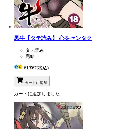
黒牛【タテ読み】 心をセンタク
タテ読み
完結
61
/
¥67
(税込)
カートに追加
カートに追加しました