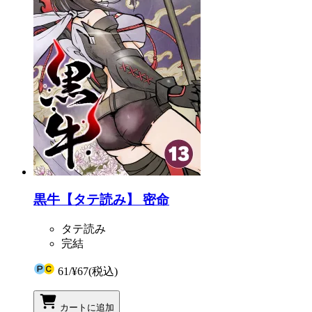
黒牛【タテ読み】 密命
タテ読み
完結
61
/
¥67
(税込)
カートに追加