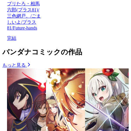
ブリたろ・相馬
六郎(プラス81)/
三色網戸。/ごま
しいよ/プラス
81/Future-hands
完結
バンダナコミックの作品
もっと見る