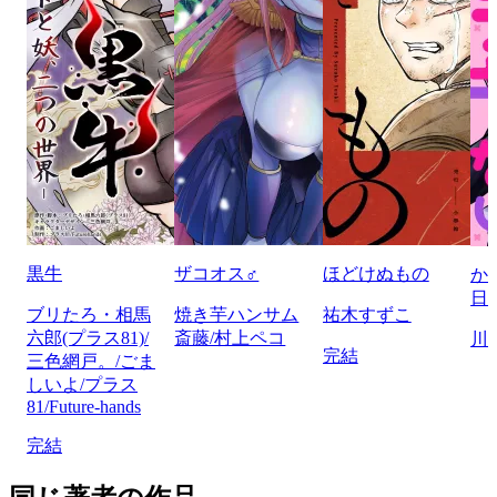
黒牛
ザコオス♂
ほどけぬもの
か
日
ブリたろ・相馬
焼き芋ハンサム
祐木すずこ
六郎(プラス81)/
斎藤/村上ペコ
川
完結
三色網戸。/ごま
しいよ/プラス
81/Future-hands
完結