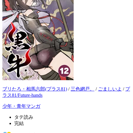
ブリたろ・相馬六郎(プラス81)
/
三色網戸。
/
ごましいよ
/
プ
ラス81/Future-hands
少年・青年マンガ
タテ読み
完結