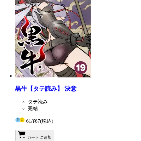
黒牛【タテ読み】 決意
タテ読み
完結
61
/
¥67
(税込)
カートに追加