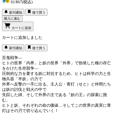
61
/
¥67
(税込)
新刊通知
後で買う
購入に進む
カートに追加
カートに追加しました
新刊通知
後で買う
百鬼戦争―
ヒトの世界「内界」と妖の世界「外界」で勃発した種の存亡
をかけた生存競争―
圧倒的な力を要する妖に対抗するため、ヒトは科学の力と生
物兵器「半妖」の力で
外界へ反撃の一手に出る。主人公・青灯（せと）と仲間たち
は妖の討伐と戦火の中で
失踪した姉、そして外界の主である『妖の王』の探索に挑
む。
ヒトと妖、それぞれの命の価値…そしてこの世界の真実に青
灯はその刃で切り込んでいく！