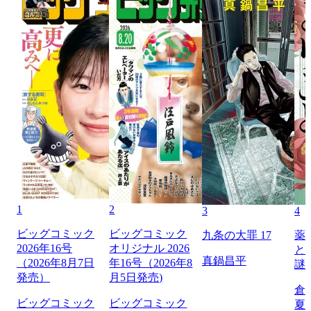
1
2
3
4
ビッグコミック
ビッグコミック
九条の大罪 17
薬
2026年16号
オリジナル 2026
と
真鍋昌平
（2026年8月7日
年16号（2026年8
謎
発売）
月5日発売)
倉
ビッグコミック
ビッグコミック
夏