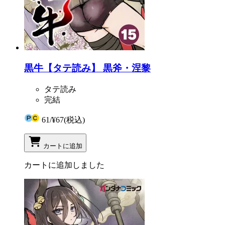
黒牛【タテ読み】 黒斧・涅黎
タテ読み
完結
61
/
¥67
(税込)
カートに追加
カートに追加しました