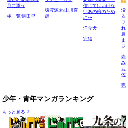
月に添う
信じてはいけな
猿渡源太/山川直
没
いあの娘のため
柊一葉/綱田早
輝
る
に〜
フ
洋介犬
れ
農
完結
ま
ジ
寺
み
も
佐
完
少年・青年マンガランキング
もっと見る