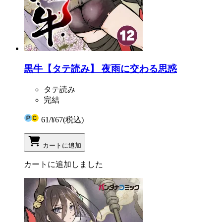
黒牛【タテ読み】 夜雨に交わる思惑
タテ読み
完結
61
/
¥67
(税込)
カートに追加
カートに追加しました