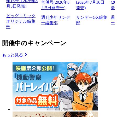
年16号（2026年8
合併号(2026年8
(2026年7月16日
(2
月5日発売)
月5日発売号)
発売)
発
ビッグコミック
週刊少年サンデ
サンデーGX編集
週
オリジナル編集
ー編集部
部
ー
部
開催中のキャンペーン
もっと見る