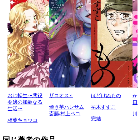
おじ転生〜悪役
ザコオス♂
ほどけぬもの
か
令嬢の加齢なる
日
焼き芋ハンサム
祐木すずこ
生活〜
斎藤/村上ペコ
川
完結
相葉キョウコ
同じ著者の作品