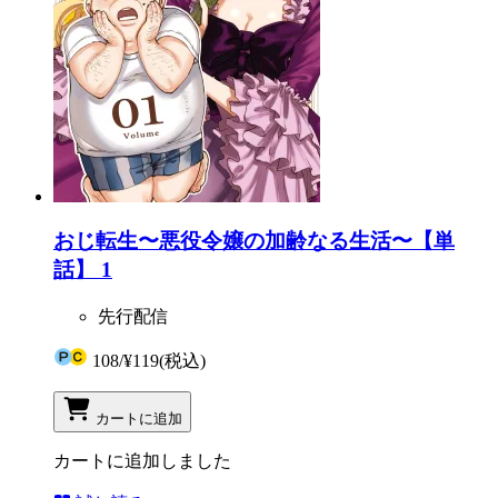
おじ転生〜悪役令嬢の加齢なる生活〜【単
話】 1
先行配信
108
/
¥119
(税込)
カートに追加
カートに追加しました