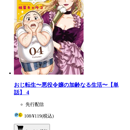
おじ転生〜悪役令嬢の加齢なる生活〜【単
話】 4
先行配信
108
/
¥119
(税込)