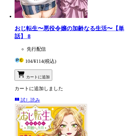
おじ転生〜悪役令嬢の加齢なる生活〜【単
話】 8
先行配信
104
/
¥114
(税込)
カートに追加
カートに追加しました
試し読み