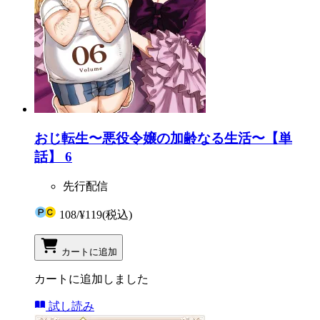
おじ転生〜悪役令嬢の加齢なる生活〜【単
話】 6
先行配信
108
/
¥119
(税込)
カートに追加
カートに追加しました
試し読み