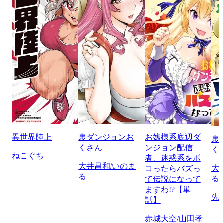
異世界陸上
裏ダンジョンお
お嬢様系底辺ダ
裏
くさん
ンジョン配信
く
ねこぐち
者、迷惑系をボ
大井昌和/いのま
大
コったらバズっ
る
る
て伝説になって
ますわ!?【単
先
話】
赤城大空/山田孝