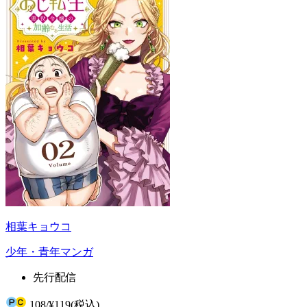
相葉キョウコ
少年・青年マンガ
先行配信
108
/
¥119
(税込)