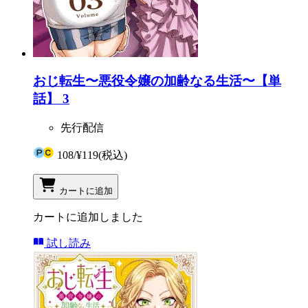
おじ転生〜悪役令嬢の加齢なる生活〜【単
話】 3
先行配信
108
/
¥119
(税込)
カートに追加
カートに追加しました
試し読み