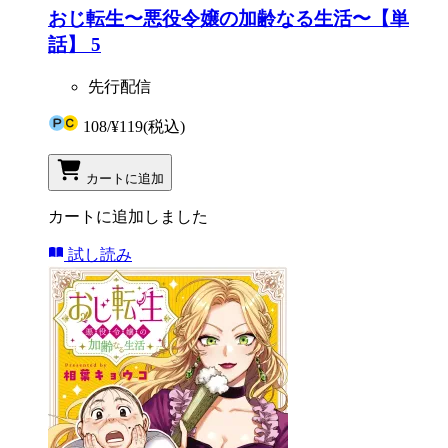
おじ転生〜悪役令嬢の加齢なる生活〜【単
話】 5
先行配信
108
/
¥119
(税込)
カートに追加
カートに追加しました
試し読み