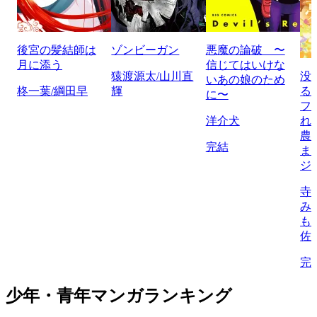
後宮の髪結師は
ゾンビーガン
悪魔の論破 〜
月に添う
信じてはいけな
猿渡源太/山川直
没
いあの娘のため
柊一葉/綱田早
輝
る
に〜
フ
洋介犬
れ
農
完結
ま
ジ
寺
み
も
佐
完
少年・青年マンガランキング