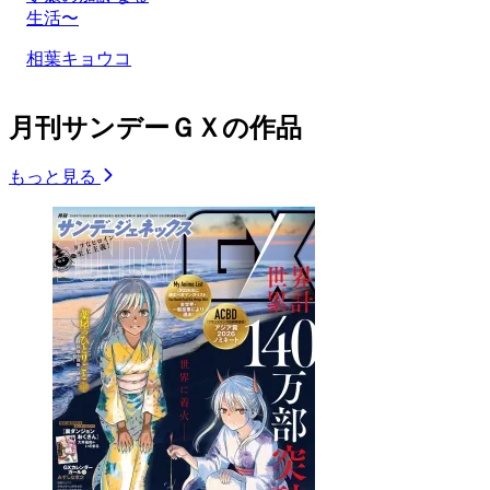
生活〜
相葉キョウコ
月刊サンデーＧＸの作品
もっと見る