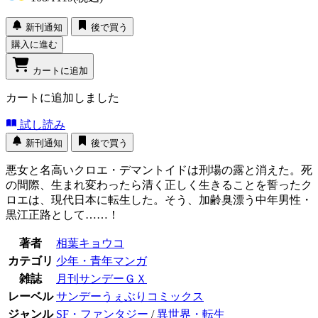
新刊通知
後で買う
購入に進む
カートに追加
カートに追加しました
試し読み
新刊通知
後で買う
悪女と名高いクロエ・デマントイドは刑場の露と消えた。死
の間際、生まれ変わったら清く正しく生きることを誓ったク
ロエは、現代日本に転生した。そう、加齢臭漂う中年男性・
黒江正路として……！
著者
相葉キョウコ
カテゴリ
少年・青年マンガ
雑誌
月刊サンデーＧＸ
レーベル
サンデーうぇぶりコミックス
ジャンル
SF・ファンタジー
/
異世界・転生