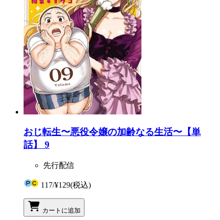
おじ転生〜悪役令嬢の加齢なる生活〜【単
話】 9
先行配信
117
/
¥129
(税込)
カートに追加