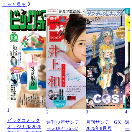
もっと見る
1
2
3
4
ビッグコミック
週刊少年サンデ
月刊サンデーGX
週
オリジナル 2026
ー 2026年36･37
2026年8月号
ー 