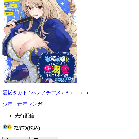
愛坂タカト
/
ハレノチアメ
/
Ｂｃｏｃａ
少年・青年マンガ
先行配信
72
/
¥79
(税込)