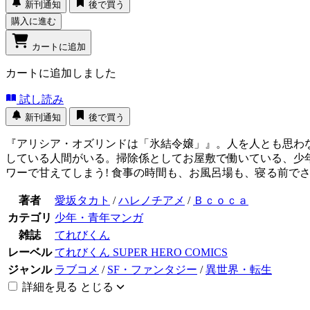
新刊通知
後で買う
購入に進む
カートに追加
カートに追加しました
試し読み
新刊通知
後で買う
『アリシア・オズリンドは「氷結令嬢」』。人を人とも思わ
している人間がいる。掃除係としてお屋敷で働いている、少
ワーで甘えてしまう! 食事の時間も、お風呂場も、寝る前でさ
著者
愛坂タカト
/
ハレノチアメ
/
Ｂｃｏｃａ
カテゴリ
少年・青年マンガ
雑誌
てれびくん
レーベル
てれびくん SUPER HERO COMICS
ジャンル
ラブコメ
/
SF・ファンタジー
/
異世界・転生
詳細を見る
とじる