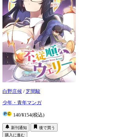
白野庄候
/
芝間駿
少年・青年マンガ
140
/
¥154
(税込)
新刊通知
後で買う
購入に進む