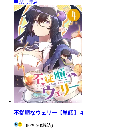
試し読み
不従順なウェリー【単話】 4
180
/
¥198
(税込)