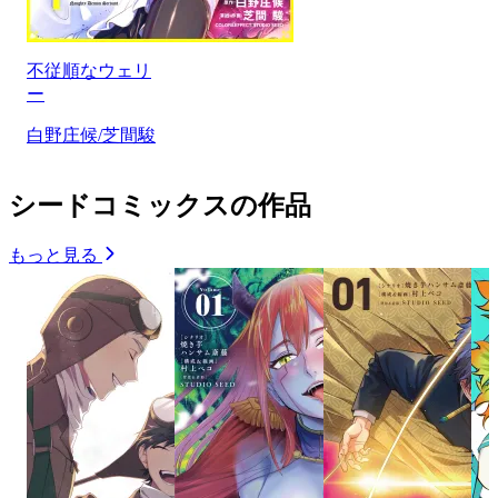
不従順なウェリ
ー
白野庄候/芝間駿
シードコミックスの作品
もっと見る