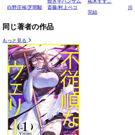
焼き芋ハンサム
祐木すずこ
白野庄候/芝間駿
斎藤/村上ペコ
川
完結
同じ著者の作品
もっと見る