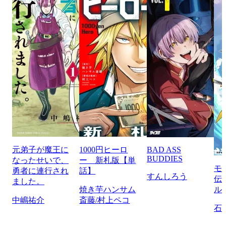
元弟子が魔王に
1000円ヒーロ
BAD ASS
BUDDIES
なったせいで、
ー 新札版【単
モ
勇者に連行され
話】
すんしろう
伝
ました。
焼き芋ハンサム
ル
中嶋祐介
斎藤/村上ペコ
石