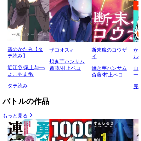
碧のかたみ【タ
ザコオス♂
断末魔のコウザ
か
テ読み】
イ
ル
焼き芋ハンサム
近江谷/尾上与一/
斎藤/村上ペコ
焼き芋ハンサム
山
よこやま/牧
斎藤/村上ペコ
一/
タテ読み
完
バトルの作品
もっと見る