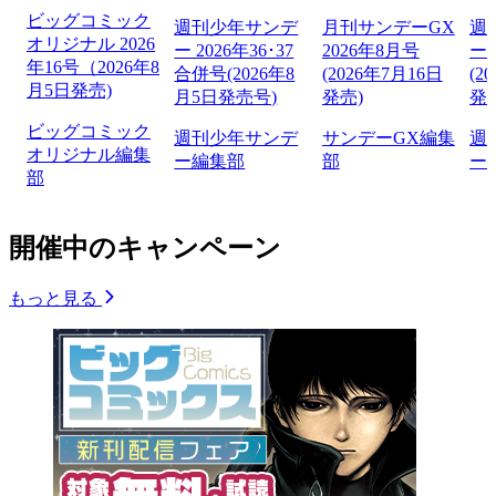
ビッグコミック
週刊少年サンデ
月刊サンデーGX
週
オリジナル 2026
ー 2026年36･37
2026年8月号
ー 
年16号（2026年8
合併号(2026年8
(2026年7月16日
(2
月5日発売)
月5日発売号)
発売)
発
ビッグコミック
週刊少年サンデ
サンデーGX編集
週
オリジナル編集
ー編集部
部
ー
部
開催中のキャンペーン
もっと見る