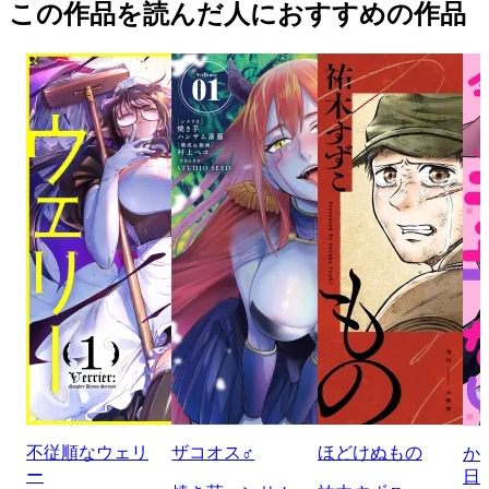
この作品を読んだ人におすすめの作品
不従順なウェリ
ザコオス♂
ほどけぬもの
か
ー
日