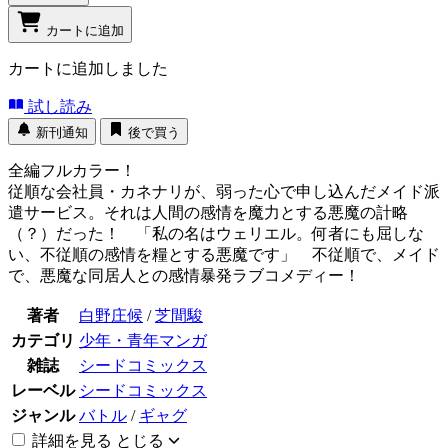
カートに追加
カートに追加しました
試し読み
新刊通知
後で買う
全編フルカラー！
従順な会社員・カネナリが、弱った心で申し込んだメイド派
遣サービス。それは人間の感情を魔力とする悪魔の計略
（？）だった！ 「私の名はウェリエル。何者にも屈しな
い、不従順の感情を糧とする悪魔です」 不従順で、メイド
で、悪魔な同居人との感情暴発ラブコメディー！
著者
白野庄候
/
芝間駿
カテゴリ
少年・青年マンガ
雑誌
シードコミックス
レーベル
シードコミックス
ジャンル
バトル
/
ギャグ
詳細を見る
とじる