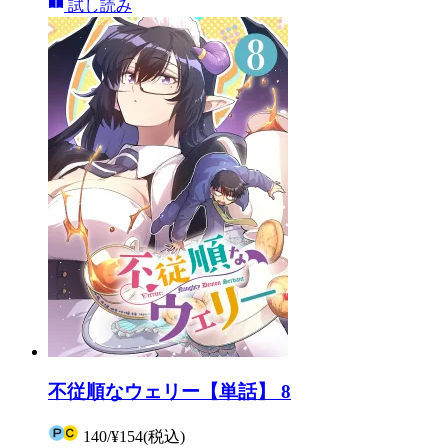
試し読み
不従順なウェリー【単話】 8
140
/
¥154
(税込)