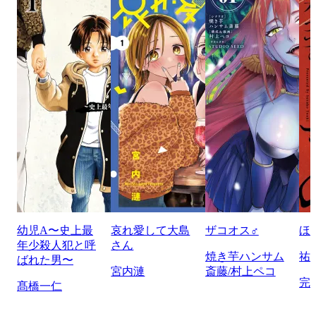
幼児A〜史上最
哀れ愛して大島
ザコオス♂
ほ
年少殺人犯と呼
さん
焼き芋ハンサム
祐
ばれた男〜
宮内漣
斎藤/村上ペコ
完
髙橋一仁