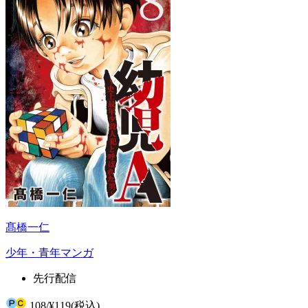
髙橋一仁
少年・青年マンガ
先行配信
108
/
¥119
(税込)