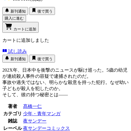
新刊通知
後で買う
購入に進む
カートに追加
カートに追加しました
試し読み
新刊通知
後で買う
202X年、日本中を衝撃のニュースが駆け巡った。5歳の幼児
が連続殺人事件の容疑で逮捕されたのだ。
事故や過失ではない、明らかな殺意を持った犯行。なぜ幼い
子どもが殺人を犯したのか。
そして、彼の持つ秘密とは――
著者
髙橋一仁
カテゴリ
少年・青年マンガ
雑誌
夜サンデー
レーベル
夜サンデーコミックス