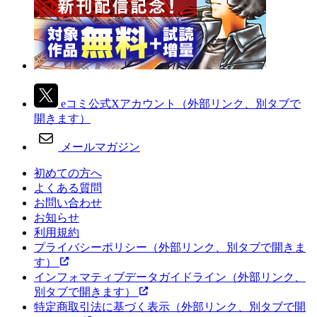
eコミ公式Xアカウント
（外部リンク、別タブで
開きます）
メールマガジン
初めての方へ
よくある質問
お問い合わせ
お知らせ
利用規約
プライバシーポリシー
（外部リンク、別タブで開きま
す）
インフォマティブデータガイドライン
（外部リンク、
別タブで開きます）
特定商取引法に基づく表示
（外部リンク、別タブで開