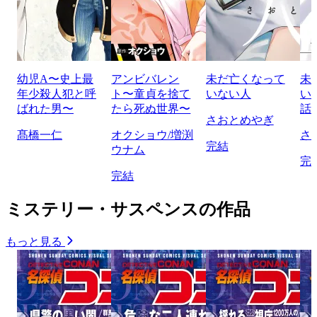
幼児A〜史上最
アンビバレン
未だ亡くなって
未
年少殺人犯と呼
ト〜童貞を捨て
いない人
い
ばれた男〜
たら死ぬ世界〜
話
さおとめやぎ
髙橋一仁
オクショウ/増渕
さ
完結
ウナム
完
完結
ミステリー・サスペンスの作品
もっと見る