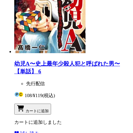
幼児A〜史上最年少殺人犯と呼ばれた男〜
【単話】 6
先行配信
108
/
¥119
(税込)
カートに追加
カートに追加しました