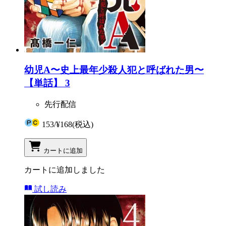
幼児A〜史上最年少殺人犯と呼ばれた男〜
【単話】 3
先行配信
153
/
¥168
(税込)
カートに追加
カートに追加しました
試し読み