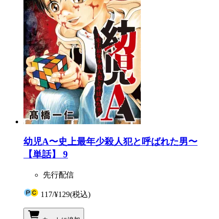
幼児A〜史上最年少殺人犯と呼ばれた男〜
【単話】 9
先行配信
117
/
¥129
(税込)