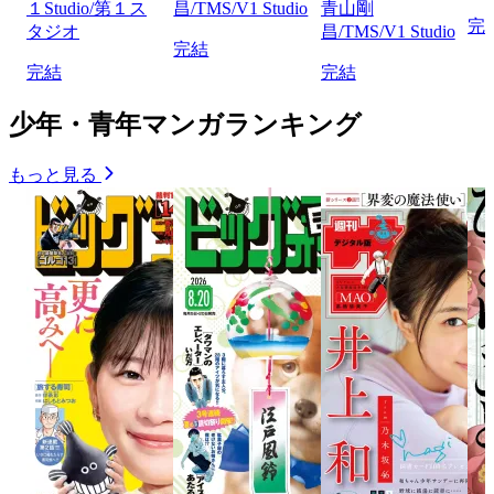
１Studio/第１ス
昌/TMS/V1 Studio
青山剛
完
タジオ
昌/TMS/V1 Studio
完結
完結
完結
少年・青年マンガランキング
もっと見る