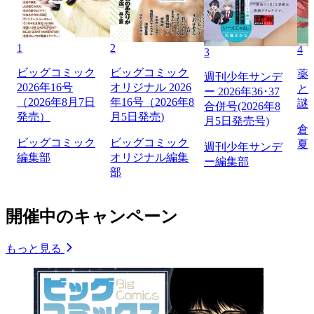
1
2
4
3
ビッグコミック
ビッグコミック
薬
週刊少年サンデ
2026年16号
オリジナル 2026
と
ー 2026年36･37
（2026年8月7日
年16号（2026年8
謎
合併号(2026年8
発売）
月5日発売)
月5日発売号)
倉
ビッグコミック
ビッグコミック
夏
週刊少年サンデ
編集部
オリジナル編集
ー編集部
部
開催中のキャンペーン
もっと見る