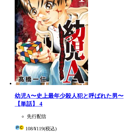
幼児A〜史上最年少殺人犯と呼ばれた男〜
【単話】 4
先行配信
108
/
¥119
(税込)