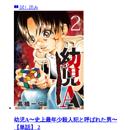
試し読み
幼児A〜史上最年少殺人犯と呼ばれた男〜
【単話】 2