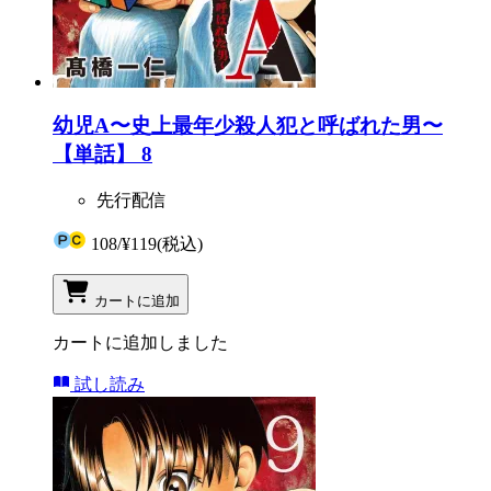
幼児A〜史上最年少殺人犯と呼ばれた男〜
【単話】 8
先行配信
108
/
¥119
(税込)
カートに追加
カートに追加しました
試し読み