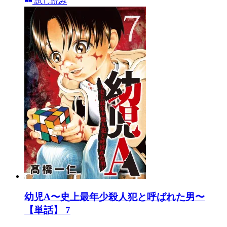
試し読み
幼児A〜史上最年少殺人犯と呼ばれた男〜
【単話】 7