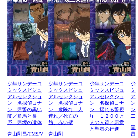
少年サンデーコ
少年サンデーコ
少年サンデーコ
少
ミックスビジュ
ミックスビジュ
ミックスビジュ
ミ
アルセレクショ
アルセレクショ
アルセレクショ
ア
ン 名探偵コナ
ン 名探偵コナ
ン 名探偵コナ
ン
ン 県警の黒い
ン 危険な二人
ン 揺れる警視
ン
闇／群馬と長
連れ／死亡の
庁 １２００万
二
野 県境の遺体
館、赤い壁
人の人質／悪意
青
と聖者の行進
青山剛昌/TMS/V
青山剛
昌/