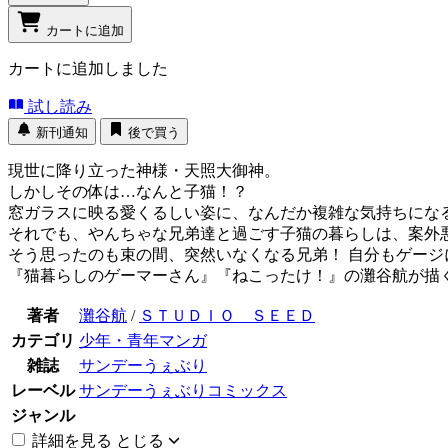
カートに追加
カートに追加しました
試し読み
新刊通知
後で買う
現世に降り立った神様・天照大御神。
しかしその体は…なんと子猫！？
窓ガラスに映る愛くるしい姿に、なんだか複雑な気持ちにな
それでも、やんちゃな兄弟達と過ごす子猫の暮らしは、案外
そう思ったのも束の間、突然いなくなる兄弟！ 自分もゲー
『猫暮らしのゲーマーさん』『ねこったけ！』の灘谷航が描
著者
灘谷航
/
ＳＴＵＤＩＯ ＳＥＥＤ
カテゴリ
少年・青年マンガ
雑誌
サンデーうぇぶり
レーベル
サンデーうぇぶりコミックス
ジャンル
詳細を見る
とじる