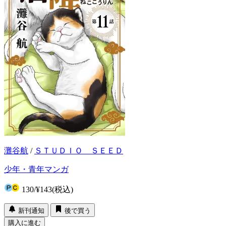
灘谷航
/
ＳＴＵＤＩＯ ＳＥＥＤ
少年・青年マンガ
130
/
¥143
(税込)
新刊通知
後で買う
購入に進む