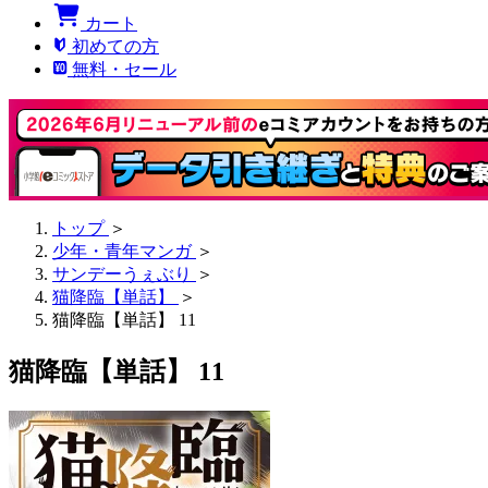
カート
初めての方
無料・セール
トップ
＞
少年・青年マンガ
＞
サンデーうぇぶり
＞
猫降臨【単話】
＞
猫降臨【単話】 11
猫降臨【単話】 11