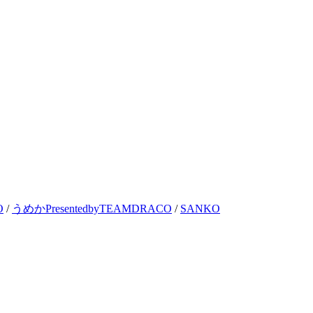
O
/
うめかPresentedbyTEAMDRACO
/
SANKO