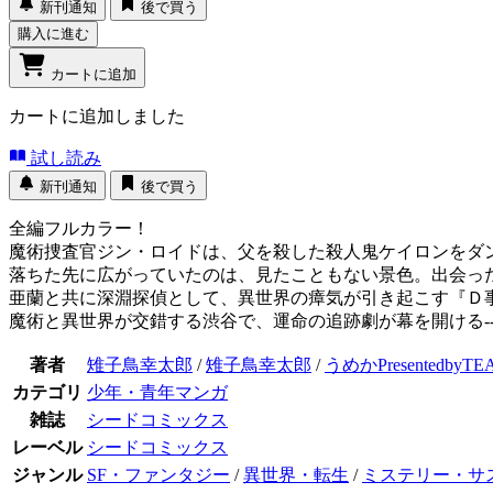
新刊通知
後で買う
購入に進む
カートに追加
カートに追加しました
試し読み
新刊通知
後で買う
全編フルカラー！
魔術捜査官ジン・ロイドは、父を殺した殺人鬼ケイロンをダ
落ちた先に広がっていたのは、見たこともない景色。出会った
亜蘭と共に深淵探偵として、異世界の瘴気が引き起こす『Ｄ
魔術と異世界が交錯する渋谷で、運命の追跡劇が幕を開ける-
著者
雉子鳥幸太郎
/
雉子鳥幸太郎
/
うめかPresentedbyT
カテゴリ
少年・青年マンガ
雑誌
シードコミックス
レーベル
シードコミックス
ジャンル
SF・ファンタジー
/
異世界・転生
/
ミステリー・サ