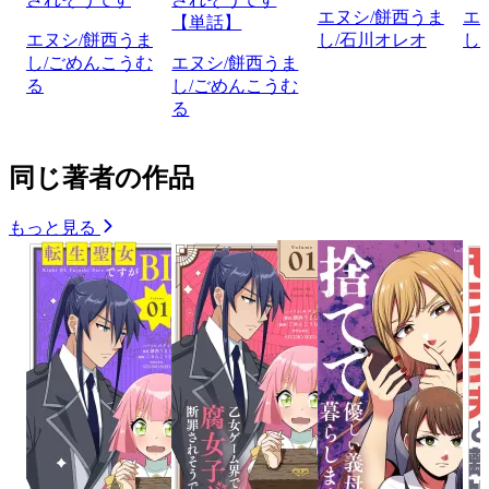
エヌシ/餅西うま
エ
【単話】
エヌシ/餅西うま
し/石川オレオ
し
し/ごめんこうむ
エヌシ/餅西うま
る
し/ごめんこうむ
る
同じ著者の作品
もっと見る