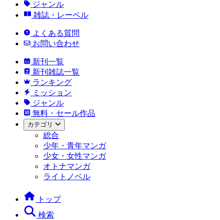
ジャンル
雑誌・レーベル
よくある質問
お問い合わせ
新刊一覧
新刊雑誌一覧
ランキング
ミッション
ジャンル
無料・セール作品
カテゴリ
総合
少年・青年マンガ
少女・女性マンガ
オトナマンガ
ライトノベル
トップ
検索