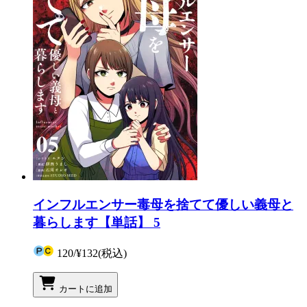
インフルエンサー毒母を捨てて優しい義母と
暮らします【単話】 5
120
/
¥132
(税込)
カートに追加