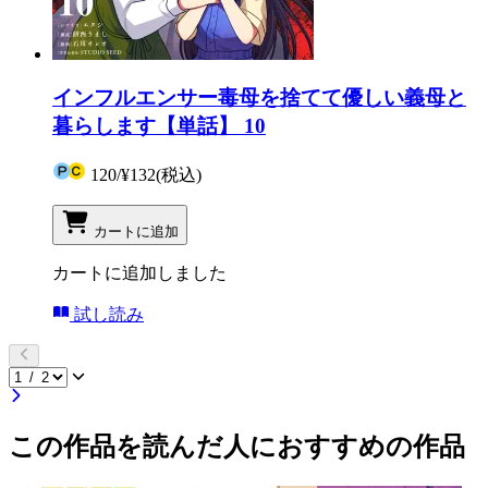
インフルエンサー毒母を捨てて優しい義母と
暮らします【単話】 10
120
/
¥132
(税込)
カートに追加
カートに追加しました
試し読み
この作品を読んだ人におすすめの作品