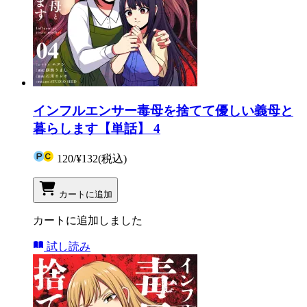
インフルエンサー毒母を捨てて優しい義母と
暮らします【単話】 4
120
/
¥132
(税込)
カートに追加
カートに追加しました
試し読み