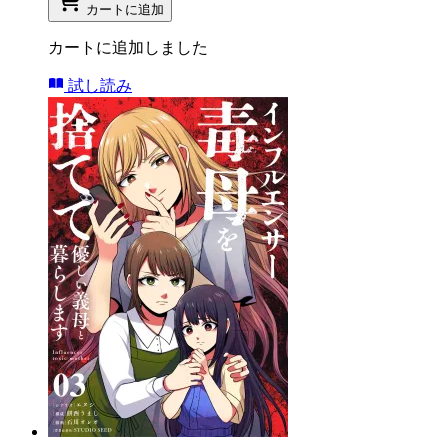
カートに追加
カートに追加しました
試し読み