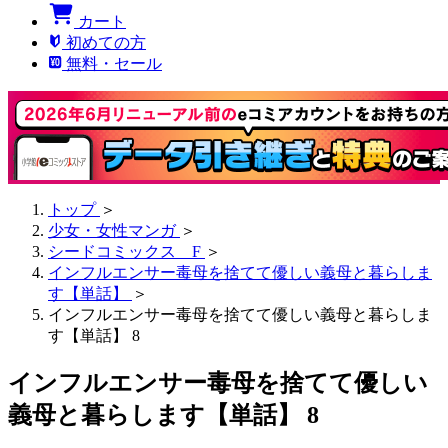
カート
初めての方
無料・セール
トップ
＞
少女・女性マンガ
＞
シードコミックス F
＞
インフルエンサー毒母を捨てて優しい義母と暮らしま
す【単話】
＞
インフルエンサー毒母を捨てて優しい義母と暮らしま
す【単話】 8
インフルエンサー毒母を捨てて優しい
義母と暮らします【単話】 8