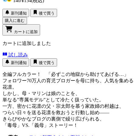
140
/
¥154
(税込)
新刊通知
後で買う
購入に進む
カートに追加
カートに追加しました
試し読み
新刊通知
後で買う
全編フルカラー！ 「必ずこの地獄から助けてあげる…」
フォロワー70万人の育児ブロガーを母に持ち、人気を集める
花凛。
しかし、母・マリンは娘のことを、
単なる”専属モデル”として冷たく扱っていた。
一方、密かに花凛の父・宗太郎を慕う家政婦の村越は、
つらい日々を送る花凛を救おうと行動し始め――
きらびやかなブログの裏側で繰り広げられる、
「毒母」VS.「義母」ストーリー！