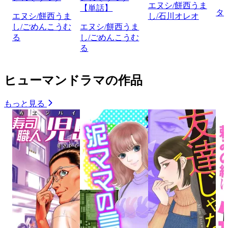
エヌシ/餅西うま
【単話】
タ
エヌシ/餅西うま
し/石川オレオ
し/ごめんこうむ
エヌシ/餅西うま
る
し/ごめんこうむ
る
ヒューマンドラマの作品
もっと見る