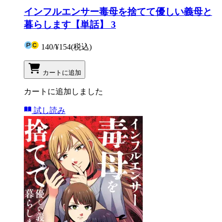
インフルエンサー毒母を捨てて優しい義母と
暮らします【単話】 3
140
/
¥154
(税込)
カートに追加
カートに追加しました
試し読み