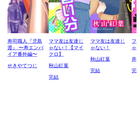
寿司職人『児島
ママ友は友達じ
ママ友は友達じ
フ
渡』 〜寿エンパ
ゃない！【マイ
ゃない！
ゃ
イア番外編〜
クロ】
秋山紅葉
井
せきやてつじ
秋山紅葉
完結
完
完結