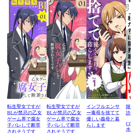
転生聖女ですが
転生聖女ですが
インフルエンサ
限
BLが禁忌の乙女
BLが禁忌の乙女
ー毒母を捨てて
読
ゲーム界で腐女
ゲーム界で腐女
優しい義母と暮
CO
子バレして断罪
子バレして断罪
らします
水
されそうです
されそうです