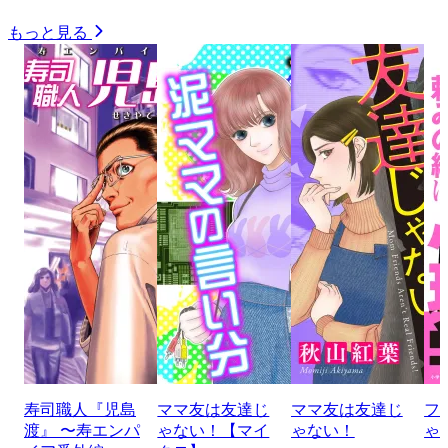
もっと見る
寿司職人『児島
ママ友は友達じ
ママ友は友達じ
フ
渡』 〜寿エンパ
ゃない！【マイ
ゃない！
ゃ