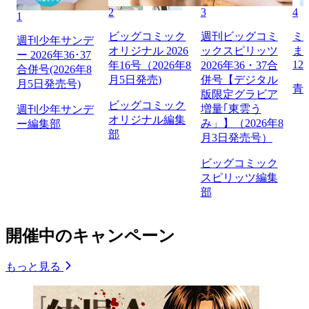
2
3
4
1
ビッグコミック
週刊ビッグコミ
ミ
週刊少年サンデ
オリジナル 2026
ックスピリッツ
ま
ー 2026年36･37
12
年16号（2026年8
2026年36・37合
合併号(2026年8
月5日発売)
併号【デジタル
月5日発売号)
青
版限定グラビア
ビッグコミック
増量｢東雲う
週刊少年サンデ
オリジナル編集
み」】（2026年8
ー編集部
部
月3日発売号）
ビッグコミック
スピリッツ編集
部
開催中のキャンペーン
もっと見る