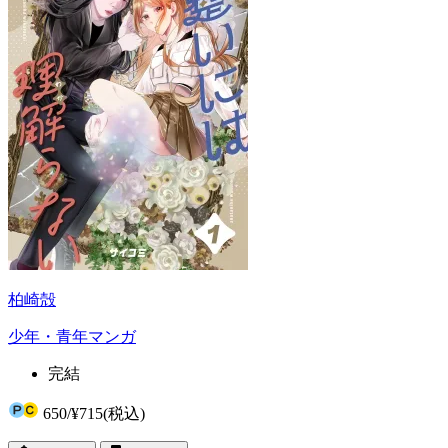
柏崎殻
少年・青年マンガ
完結
650
/
¥715
(税込)