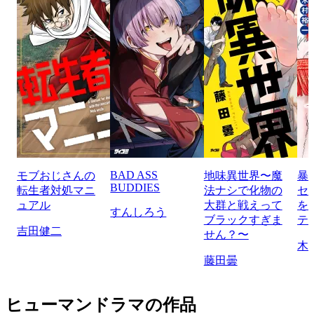
BAD ASS
モブおじさんの
地味異世界〜魔
暴
BUDDIES
転生者対処マニ
法ナシで化物の
セ
ュアル
大群と戦えって
を
すんしろう
ブラックすぎま
テ
吉田健二
せん？〜
木
藤田曇
ヒューマンドラマの作品