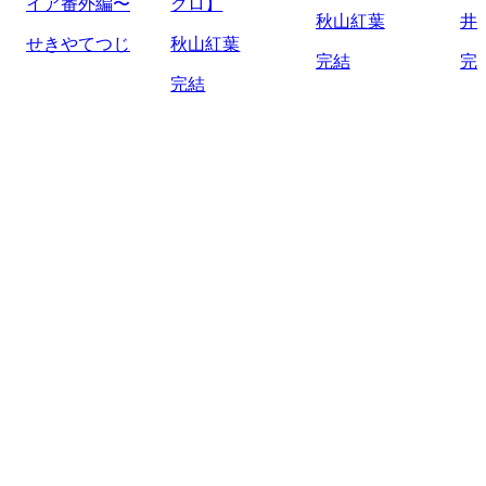
イア番外編〜
クロ】
秋山紅葉
井
せきやてつじ
秋山紅葉
完結
完
完結