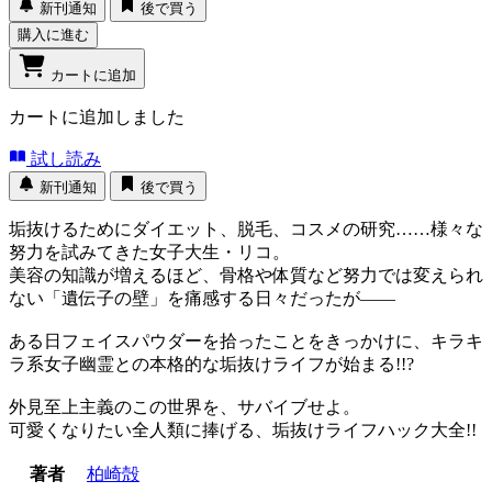
新刊通知
後で買う
購入に進む
カートに追加
カートに追加しました
試し読み
新刊通知
後で買う
垢抜けるためにダイエット、脱毛、コスメの研究……様々な
努力を試みてきた女子大生・リコ。
美容の知識が増えるほど、骨格や体質など努力では変えられ
ない「遺伝子の壁」を痛感する日々だったが――
ある日フェイスパウダーを拾ったことをきっかけに、キラキ
ラ系女子幽霊との本格的な垢抜けライフが始まる!!?
外見至上主義のこの世界を、サバイブせよ。
可愛くなりたい全人類に捧げる、垢抜けライフハック大全!!
著者
柏崎殻