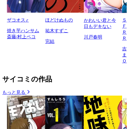
ザコオス♂
ほどけぬもの
Ｓ
かわいい君と今
Ｆ
日もデキない
焼き芋ハンサム
祐木すずこ
Ｒ
斎藤/村上ペコ
川戸春明
Ｒ
完結
吉
ま
Ｏ
サイコミの作品
もっと見る