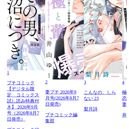
1
2
3
4
プチコミック
【デジタル限
妻プチ 2026年9
こんなの、しら
極
定 コミックス
月号(2026年8月7
ない 23
恋
試し読み特典付
日発売)
妻
き】 2026年9月
梨月詩
号（2026年8月7
プチコミック編
井
日発売）
集部