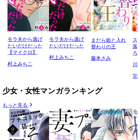
モラ夫から逃げ
モラ夫から逃げ
ス
まだら姫と入れ
たいだけだった
たいだけだった
落
替わりの王
【マイクロ】
ろ
村上みちこ
藤本さみ
村上みちこ
川
完
少女・女性マンガランキング
もっと見る