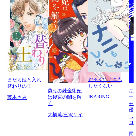
だるくてナニも
まだら姫と入れ
したくない
替わりの王
偽りの錬金術妃
ギ
IKARING
は後宮の闇を解
ー
藤本さみ
く
モ
優
大橋薫/三沢ケイ
し
ロ
雨