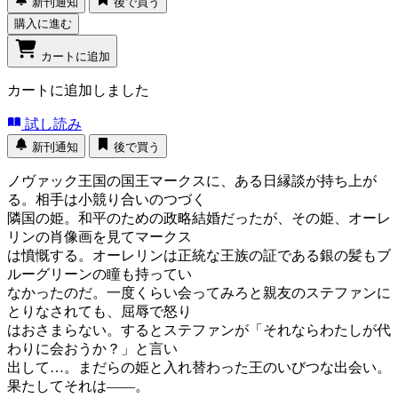
新刊通知
後で買う
購入に進む
カートに追加
カートに追加しました
試し読み
新刊通知
後で買う
ノヴァック王国の国王マークスに、ある日縁談が持ち上が
る。相手は小競り合いのつづく
隣国の姫。和平のための政略結婚だったが、その姫、オーレ
リンの肖像画を見てマークス
は憤慨する。オーレリンは正統な王族の証である銀の髪もブ
ルーグリーンの瞳も持ってい
なかったのだ。一度くらい会ってみろと親友のステファンに
とりなされても、屈辱で怒り
はおさまらない。するとステファンが「それならわたしが代
わりに会おうか？」と言い
出して…。まだらの姫と入れ替わった王のいびつな出会い。
果たしてそれは――。