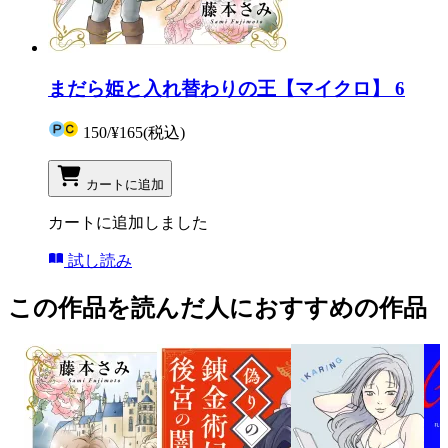
まだら姫と入れ替わりの王【マイクロ】 6
150
/
¥165
(税込)
カートに追加
カートに追加しました
試し読み
この作品を読んだ人におすすめの作品