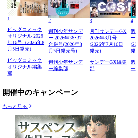
1
2
3
4
ビッグコミック
週刊少年サンデ
月刊サンデーGX
週
オリジナル 2026
ー 2026年36･37
2026年8月号
ー 
年16号（2026年8
合併号(2026年8
(2026年7月16日
(2
月5日発売)
月5日発売号)
発売)
発
ビッグコミック
週刊少年サンデ
サンデーGX編集
週
オリジナル編集
ー編集部
部
ー
部
開催中のキャンペーン
もっと見る