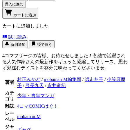
購入に進む
カートに追加
カートに追加しました
試し読み
新刊通知
後で買う
4コマフリークの皆様、お待たせしました！各誌で活躍され
る人気作家さんの最新作をギュッと凝縮してリリース。思わ
ず頬緩むテイストを存分に味わってくださいませ。
村正みかど
/
mobaman-M編集部
/
師走冬子
/
小笠原朋
著者
子
/
弓長九天
/
永井道紀
カテ
少年・青年マンガ
ゴリ
雑誌
4コマCOMICはぐ！
レー
mobaman-M
ベル
ジャ
ギャグ