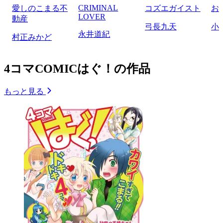
CRIMINAL
愛しのこまる不
コズエガイスト
お
LOVER
動産
弓長九天
小
永井道紀
村正みかど
4コマCOMICはぐ！の作品
もっと見る