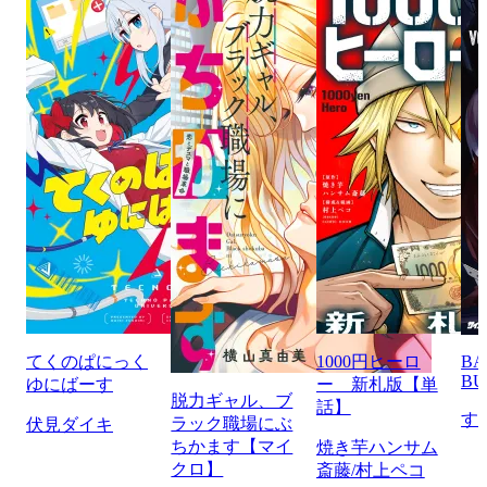
てくのぱにっく
1000円ヒーロ
BA
BU
ゆにばーす
ー 新札版【単
脱力ギャル、ブ
話】
す
ラック職場にぶ
伏見ダイキ
ちかます【マイ
焼き芋ハンサム
クロ】
斎藤/村上ペコ