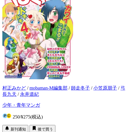
村正みかど
/
mobaman-M編集部
/
師走冬子
/
小笠原朋子
/
弓
長九天
/
永井道紀
少年・青年マンガ
250
/
¥275
(税込)
新刊通知
後で買う