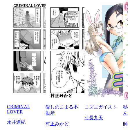
CRIMINAL
愛しのこまる不
コズエガイスト
秘
LOVER
動産
ん
弓長九天
永井道紀
村正みかど
師