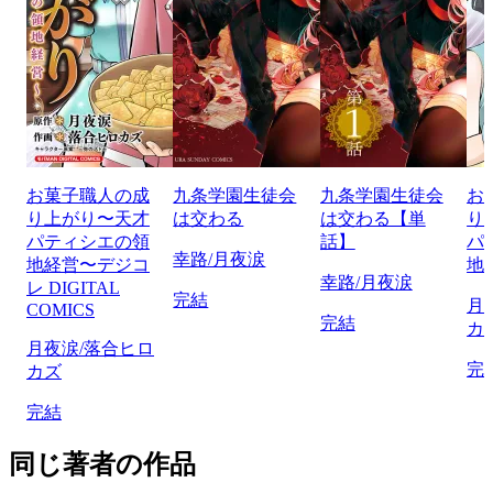
お菓子職人の成
九条学園生徒会
九条学園生徒会
お
り上がり〜天才
は交わる
は交わる【単
り
パティシエの領
話】
パ
幸路/月夜涙
地経営〜デジコ
地
幸路/月夜涙
レ DIGITAL
完結
月
COMICS
完結
カ
月夜涙/落合ヒロ
完
カズ
完結
同じ著者の作品