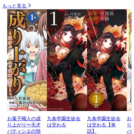
もっと見る
お菓子職人の成
九条学園生徒会
九条学園生徒会
お
り上がり〜天才
は交わる
は交わる【単
り
パティシエの領
話】
パ