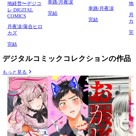
幸路/月夜涙
地経営〜デジコ
地
幸路/月夜涙
レ DIGITAL
完結
月
COMICS
完結
カ
月夜涙/落合ヒロ
完
カズ
完結
デジタルコミックコレクションの作品
もっと見る