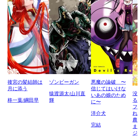
後宮の髪結師は
ゾンビーガン
悪魔の論破 〜
月に添う
信じてはいけな
猿渡源太/山川直
没
いあの娘のため
柊一葉/綱田早
輝
る
に〜
フ
洋介犬
れ
農
完結
ま
ジ