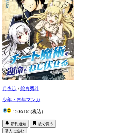
月夜涙
/
舵真秀斗
少年・青年マンガ
150
/
¥165
(税込)
新刊通知
後で買う
購入に進む