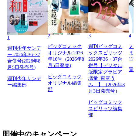
2
3
4
1
ビッグコミック
週刊ビッグコミ
ミ
週刊少年サンデ
オリジナル 2026
ックスピリッツ
ま
ー 2026年36･37
12
年16号（2026年8
2026年36・37合
合併号(2026年8
月5日発売)
併号【デジタル
月5日発売号)
青
版限定グラビア
ビッグコミック
増量｢東雲う
週刊少年サンデ
オリジナル編集
み」】（2026年8
ー編集部
部
月3日発売号）
ビッグコミック
スピリッツ編集
部
開催中のキャンペーン