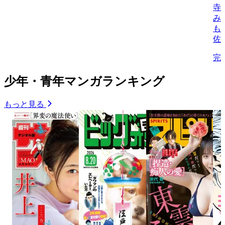
寺
み
も
佐
完
少年・青年マンガランキング
もっと見る