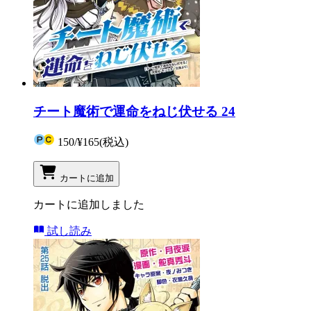
チート魔術で運命をねじ伏せる 24
150
/
¥165
(税込)
カートに追加
カートに追加しました
試し読み