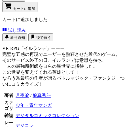
カートに追加
カートに追加しました
試し読み
新刊通知
後で買う
VR-RPG「イルランデ」ーーー
完璧な五感の再現でユーザーを熱狂させた希代のゲーム。
そのサービス終了の日、イルランデは意思を持ち、
一人の最強魔術師を自らの異世界に招待した。
この世界を変えてくれる英雄として！
なろう系最強の作者が贈るバトルマジック・ファンタジーつ
いにコミカライズ！
著者
月夜涙
/
舵真秀斗
カテ
少年・青年マンガ
ゴリ
雑誌
デジタルコミックコレクション
レー
デジコレ