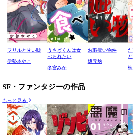
フリルと甘い嘘
うさぎくんは食
お瑕疵い物件
だ
べられたい
ど
伊勢本やこ
坂元勲
冬宮みか
楠
SF・ファンタジーの作品
もっと見る