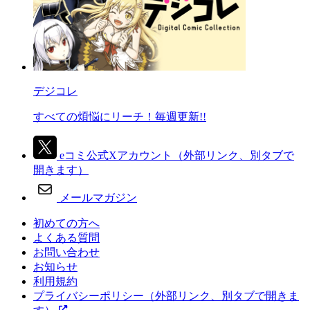
デジコレ
すべての煩悩にリーチ！毎週更新!!
eコミ公式Xアカウント
（外部リンク、別タブで
開きます）
メールマガジン
初めての方へ
よくある質問
お問い合わせ
お知らせ
利用規約
プライバシーポリシー
（外部リンク、別タブで開きま