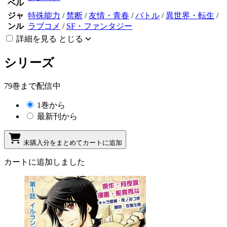
ベル
ジャ
特殊能力
/
禁断
/
友情・青春
/
バトル
/
異世界・転生
/
ンル
ラブコメ
/
SF・ファンタジー
詳細を見る
とじる
シリーズ
79巻まで配信中
1巻から
最新刊から
未購入分をまとめてカートに追加
カートに追加しました