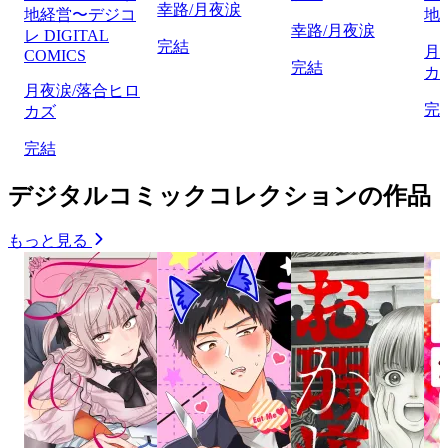
幸路/月夜涙
地経営〜デジコ
地
幸路/月夜涙
レ DIGITAL
完結
月
COMICS
完結
カ
月夜涙/落合ヒロ
完
カズ
完結
デジタルコミックコレクションの作品
もっと見る