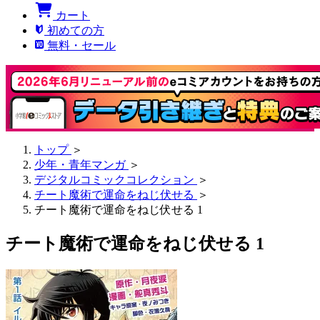
カート
初めての方
無料・セール
トップ
＞
少年・青年マンガ
＞
デジタルコミックコレクション
＞
チート魔術で運命をねじ伏せる
＞
チート魔術で運命をねじ伏せる 1
チート魔術で運命をねじ伏せる 1