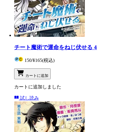
チート魔術で運命をねじ伏せる 4
150
/
¥165
(税込)
カートに追加
カートに追加しました
試し読み