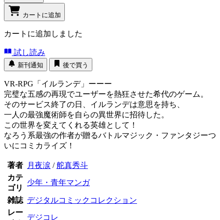
カートに追加
カートに追加しました
試し読み
新刊通知
後で買う
VR-RPG「イルランデ」ーーー
完璧な五感の再現でユーザーを熱狂させた希代のゲーム。
そのサービス終了の日、イルランデは意思を持ち、
一人の最強魔術師を自らの異世界に招待した。
この世界を変えてくれる英雄として！
なろう系最強の作者が贈るバトルマジック・ファンタジーつ
いにコミカライズ！
著者
月夜涙
/
舵真秀斗
カテ
少年・青年マンガ
ゴリ
雑誌
デジタルコミックコレクション
レー
デジコレ