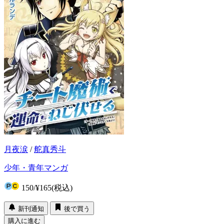
月夜涙
/
舵真秀斗
少年・青年マンガ
150
/
¥165
(税込)
新刊通知
後で買う
購入に進む