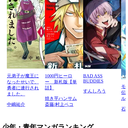
元弟子が魔王に
1000円ヒーロ
BAD ASS
BUDDIES
なったせいで、
ー 新札版【単
モ
勇者に連行され
話】
すんしろう
伝
ました。
焼き芋ハンサム
ル
中嶋祐介
斎藤/村上ペコ
石
少年・青年マンガランキング