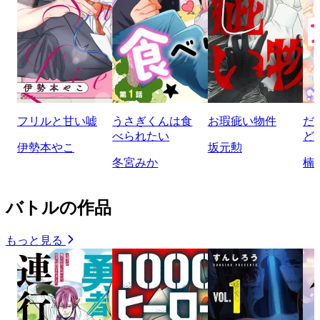
フリルと甘い嘘
うさぎくんは食
お瑕疵い物件
だ
べられたい
ど
伊勢本やこ
坂元勲
冬宮みか
楠
バトルの作品
もっと見る