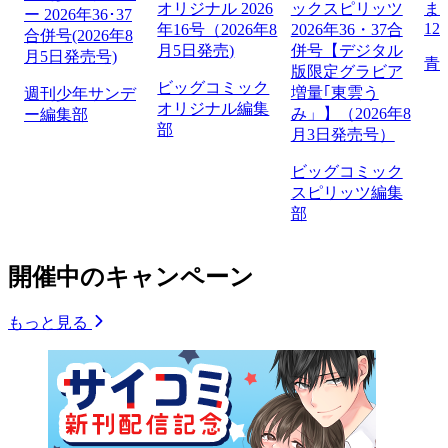
オリジナル 2026
ックスピリッツ
ま
ー 2026年36･37
12
年16号（2026年8
2026年36・37合
合併号(2026年8
月5日発売)
併号【デジタル
月5日発売号)
青
版限定グラビア
ビッグコミック
増量｢東雲う
週刊少年サンデ
オリジナル編集
み」】（2026年8
ー編集部
部
月3日発売号）
ビッグコミック
スピリッツ編集
部
開催中のキャンペーン
もっと見る