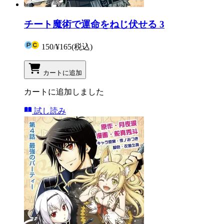
チート魔術で運命をねじ伏せる 3
150
/
¥165
(税込)
カートに追加
カートに追加しました
試し読み