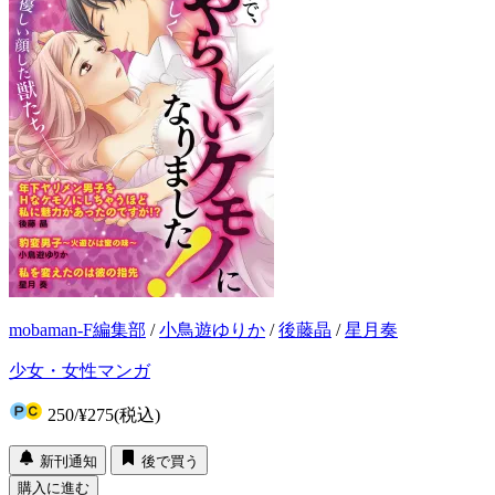
mobaman-F編集部
/
小鳥遊ゆりか
/
後藤晶
/
星月奏
少女・女性マンガ
250
/
¥275
(税込)
新刊通知
後で買う
購入に進む