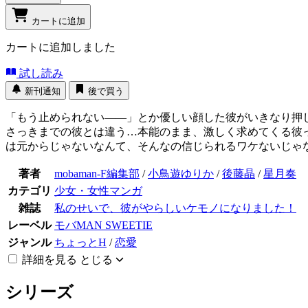
カートに追加
カートに追加しました
試し読み
新刊通知
後で買う
「もう止められない――」とか優しい顔した彼がいきなり押し
さっきまでの彼とは違う…本能のまま、激しく求めてくる彼
は元からじゃないなんて、そんなの信じられるワケないじゃな
著者
mobaman-F編集部
/
小鳥遊ゆりか
/
後藤晶
/
星月奏
カテゴリ
少女・女性マンガ
雑誌
私のせいで、彼がやらしいケモノになりました！
レーベル
モバMAN SWEETIE
ジャンル
ちょっとH
/
恋愛
詳細を見る
とじる
シリーズ