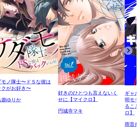
ダモノ隊士〜ドＳな彼は
ックがお好き〜
好きのひとつも言えないく
ギャ
せに【マイクロ】
鳥遊ゆりか
明モ
るこ
円城寺マキ
ロ】
雨音