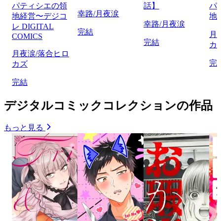
パティシエの領
話】
パ
幸路/月夜涙
地経営〜デジコ
地
幸路/月夜涙
レ DIGITAL
完結
月
COMICS
完結
カ
月夜涙/落合ヒロ
完
カズ
完結
デジタルコミックコレクションの作品
もっと見る