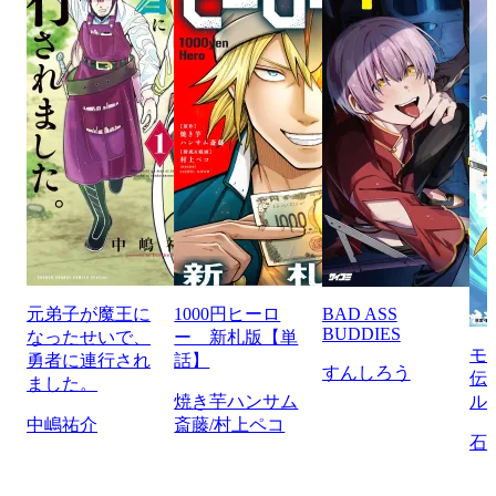
元弟子が魔王に
1000円ヒーロ
BAD ASS
BUDDIES
なったせいで、
ー 新札版【単
モ
勇者に連行され
話】
すんしろう
伝
ました。
焼き芋ハンサム
ル
中嶋祐介
斎藤/村上ペコ
石