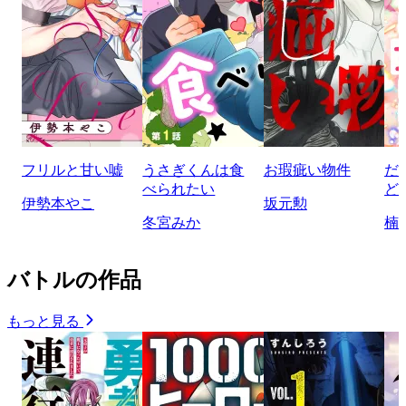
フリルと甘い嘘
うさぎくんは食
お瑕疵い物件
だ
べられたい
ど
伊勢本やこ
坂元勲
冬宮みか
楠
バトルの作品
もっと見る