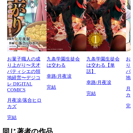
お菓子職人の成
九条学園生徒会
九条学園生徒会
お
り上がり〜天才
は交わる
は交わる【単
り
パティシエの領
話】
パ
幸路/月夜涙
地経営〜デジコ
地
幸路/月夜涙
レ DIGITAL
完結
月
COMICS
完結
カ
月夜涙/落合ヒロ
完
カズ
完結
同じ著者の作品