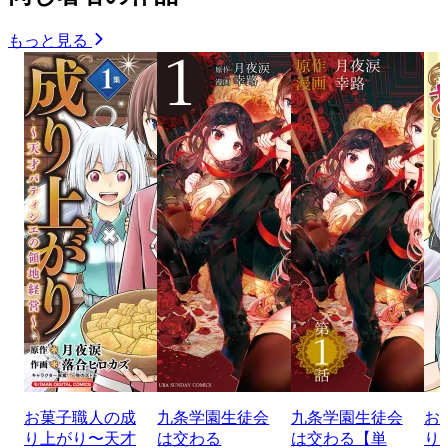
もっと見る
お菓子職人の成
九条学園生徒会
九条学園生徒会
お
り上がり〜天才
は交わる
は交わる【単
り