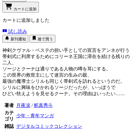
カートに追加
カートに追加しました
試し読み
新刊通知
後で買う
神剣クヴァル・ベステの担い手としての宣言をアンネが行う
帯剣式に列席するためにコリーネ王国に滞在を続ける残りの
二人、
ソージとクーナは通りである人物の噂を耳にする。
この世界の救世主にして迷宮の生みの親、
最強の魔導士シリルも同じく帯剣式を訪れるというのだ。
シリルに興味をひかれるソージだったが、いっぽうで
ひどい怯えようを見せるクーナ。その理由はいったい……
著者
月夜涙
/
舵真秀斗
カテ
少年・青年マンガ
ゴリ
雑誌
デジタルコミックコレクション