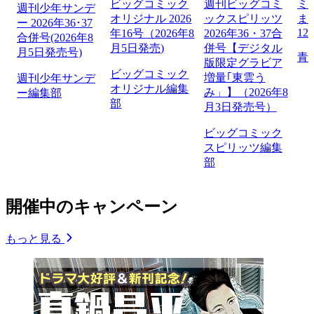
ビッグコミック
週刊ビッグコミ
ミ
週刊少年サンデ
オリジナル 2026
ックスピリッツ
ま
ー 2026年36･37
12
年16号（2026年8
2026年36・37合
合併号(2026年8
月5日発売)
併号【デジタル
月5日発売号)
青
版限定グラビア
ビッグコミック
増量｢東雲う
週刊少年サンデ
オリジナル編集
み」】（2026年8
ー編集部
部
月3日発売号）
ビッグコミック
スピリッツ編集
部
開催中のキャンペーン
もっと見る