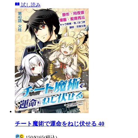
試し読み
チート魔術で運命をねじ伏せる 40
150
/
¥165
(税込)