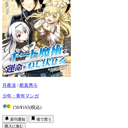
月夜涙
/
舵真秀斗
少年・青年マンガ
150
/
¥165
(税込)
新刊通知
後で買う
購入に進む