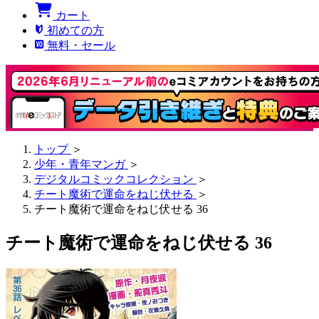
カート
初めての方
無料・セール
トップ
＞
少年・青年マンガ
＞
デジタルコミックコレクション
＞
チート魔術で運命をねじ伏せる
＞
チート魔術で運命をねじ伏せる 36
チート魔術で運命をねじ伏せる 36