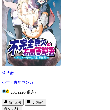
荻晴彦
少年・青年マンガ
200
/
¥220
(税込)
新刊通知
後で買う
購入に進む