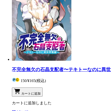
不完全無欠の石晶支配者〜テキトーなのに異世界
150
/
¥165
(税込)
カートに追加
カートに追加しました