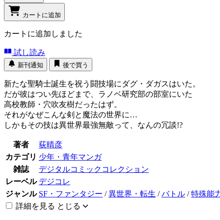
カートに追加
カートに追加しました
試し読み
新刊通知
後で買う
新たな聖騎士誕生を祝う闘技場にダグ・ダガスはいた。
だが彼はつい先ほどまで、ラノベ研究部の部室にいた
高校教師・穴吹友樹だったはず。
それがなぜこんな剣と魔法の世界に…
しかもその技は異世界最強無敵って、なんの冗談!?
著者
荻晴彦
カテゴリ
少年・青年マンガ
雑誌
デジタルコミックコレクション
レーベル
デジコレ
ジャンル
SF・ファンタジー
/
異世界・転生
/
バトル
/
特殊能
詳細を見る
とじる