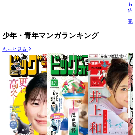
も
佐
完
少年・青年マンガランキング
もっと見る