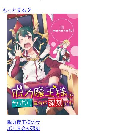
もっと見る
脱力魔王様のサ
ボリ具合が深刻