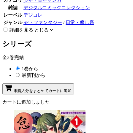
カテゴリ
少年・青年マンガ
雑誌
デジタルコミックコレクション
レーベル
デジコレ
ジャンル
SF・ファンタジー
/
日常・癒し系
詳細を見る
とじる
シリーズ
全2巻完結
1巻から
最新刊から
未購入分をまとめてカートに追加
カートに追加しました