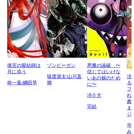
後宮の髪結師は
ゾンビーガン
悪魔の論破 〜
月に添う
信じてはいけな
猿渡源太/山川直
没
いあの娘のため
柊一葉/綱田早
輝
る
に〜
フ
洋介犬
れ
農
完結
ま
ジ
寺
み