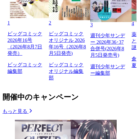
1
2
4
3
ビッグコミック
ビッグコミック
薬
週刊少年サンデ
2026年16号
オリジナル 2026
と
ー 2026年36･37
（2026年8月7日
年16号（2026年8
謎
合併号(2026年8
発売）
月5日発売)
月5日発売号)
倉
ビッグコミック
ビッグコミック
夏
週刊少年サンデ
編集部
オリジナル編集
ー編集部
部
開催中のキャンペーン
もっと見る