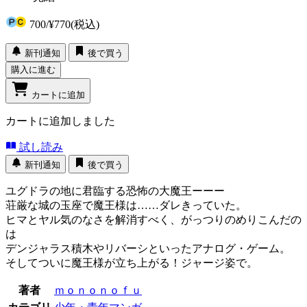
700
/
¥770
(税込)
新刊通知
後で買う
購入に進む
カートに追加
カートに追加しました
試し読み
新刊通知
後で買う
ユグドラの地に君臨する恐怖の大魔王ーーー
荘厳な城の玉座で魔王様は……ダレきっていた。
ヒマとヤル気のなさを解消すべく、がっつりのめりこんだの
は
デンジャラス積木やリバーシといったアナログ・ゲーム。
そしてついに魔王様が立ち上がる！ジャージ姿で。
著者
ｍｏｎｏｎｏｆｕ