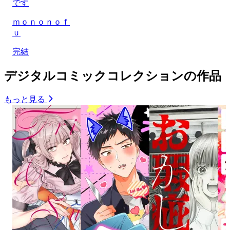
です
ｍｏｎｏｎｏｆ
ｕ
完結
デジタルコミックコレクションの作品
もっと見る