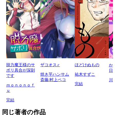
脱力魔王様のサ
ザコオス♂
ほどけぬもの
か
ボリ具合が深刻
日
焼き芋ハンサム
祐木すずこ
です
斎藤/村上ペコ
川
完結
ｍｏｎｏｎｏｆ
ｕ
完結
同じ著者の作品