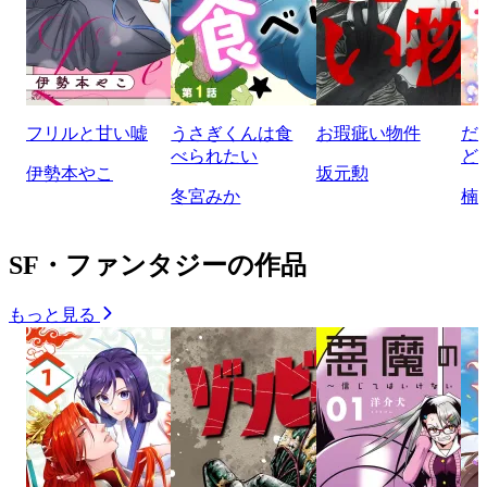
フリルと甘い嘘
うさぎくんは食
お瑕疵い物件
だ
べられたい
ど
伊勢本やこ
坂元勲
冬宮みか
楠
SF・ファンタジーの作品
もっと見る