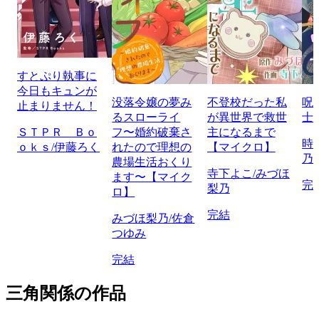
すとぷり執事に
今日もキュンが
没落令嬢の夢み
不登校だった私
呪
止まりません！
るスローライ
が異世界で救世
士
ＳＴＰＲ Ｂｏ
フ〜婚約破棄さ
主になるまで
時
ｏｋｓ/伊藤ろく
れたので理想の
【マイクロ】
乃
農場生活おくり
寺下よこ/みづほ
ます〜【マイク
完
梨乃
ロ】
完結
みづほ梨乃/佐倉
つゆみ
完結
三角関係の作品