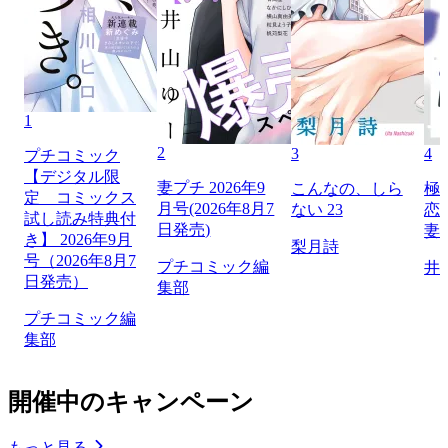
1
2
3
4
プチコミック
【デジタル限
妻プチ 2026年9
こんなの、しら
極
定 コミックス
月号(2026年8月7
ない 23
恋
試し読み特典付
日発売)
妻
き】 2026年9月
梨月詩
号（2026年8月7
プチコミック編
井
日発売）
集部
プチコミック編
集部
開催中のキャンペーン
もっと見る