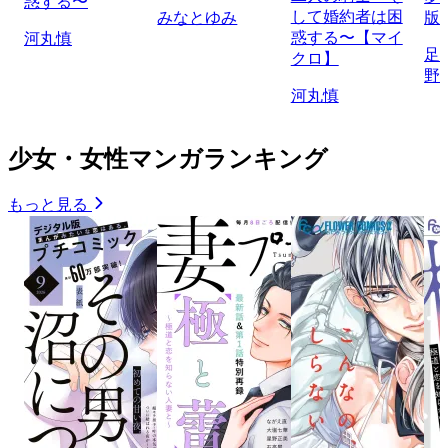
惑する〜
して婚約者は困
みなとゆみ
版
惑する〜【マイ
河丸慎
足
クロ】
野
河丸慎
少女・女性マンガランキング
もっと見る