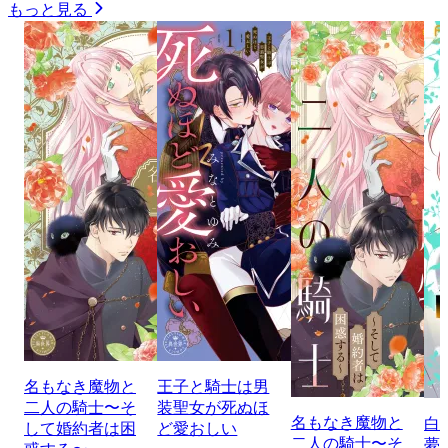
もっと見る
名もなき魔物と
王子と騎士は男
二人の騎士〜そ
装聖女が死ぬほ
名もなき魔物と
白
して婚約者は困
ど愛おしい
二人の騎士〜そ
夢