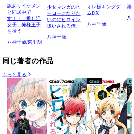
訳ありイケメン
オレ様キングダ
溺
少女マンガのヒ
と同居中で
ムDX
ーローになりた
八
す！！ 推し活
いのにヒロイン
八神千歳
女子、俺様王子
扱いされる俺。
を拾う
八神千歳
八神千歳/東里胡
同じ著者の作品
もっと見る