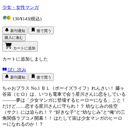
少女・女性マンガ
130
/
¥143
(税込)
新刊通知
後で買う
購入に進む
カートに追加
カートに追加しました
試し読み
新刊通知
後で買う
ちゃおプラス No.1 ＢＬ（ボーイズライフ）れんさい！ 藤ヶ
谷宙（ヒロ）は、いつも電車で会う星川さんに恋をしている
―――夢は「少女マンガに登場するヒーローになる」こと！
だけど……恋する星川さんに守られ！？ 幼なじみの佐空
（サク）には迫られ！？ “好きな子”と“幼なじみ”と“俺”の三
角関係ラブコメ開幕！！ はたして宙は少女マンガのヒーロ
ーになれるのか！？