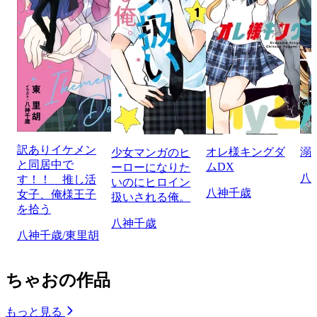
訳ありイケメン
オレ様キングダ
溺
少女マンガのヒ
と同居中で
ムDX
ーローになりた
八
す！！ 推し活
いのにヒロイン
八神千歳
女子、俺様王子
扱いされる俺。
を拾う
八神千歳
八神千歳/東里胡
ちゃおの作品
もっと見る