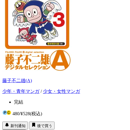
藤子不二雄(A)
少年・青年マンガ
/
少女・女性マンガ
完結
480
/
¥528
(税込)
新刊通知
後で買う