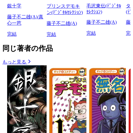
銀十字
毛沢東伝(ﾃﾞｼﾞﾀﾙ
タ
プリンスデモキ
ｾﾚｸｼｮﾝ)
(ﾃﾞ
ン(ﾃﾞｼﾞﾀﾙｾﾚｸｼｮﾝ)
藤子不二雄(A)/真
藤子不二雄(A)
藤
心一芭
藤子不二雄(A)
完結
完
完結
完結
同じ著者の作品
もっと見る