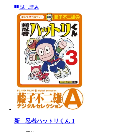
試し読み
新 忍者ハットリくん 3