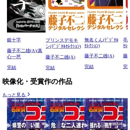
銀十字
無名くん(ﾃﾞｼﾞﾀﾙ
毛沢
プリンスデモキ
ｾﾚｸｼｮﾝ)
ｾﾚｸ
ン(ﾃﾞｼﾞﾀﾙｾﾚｸｼｮﾝ)
藤子不二雄(A)/真
藤子不二雄(A)
藤
心一芭
藤子不二雄(A)
完結
完
完結
完結
映像化・受賞作の作品
もっと見る