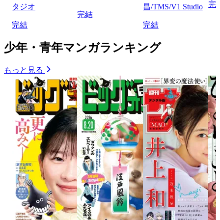
完
タジオ
昌/TMS/V1 Studio
完結
完結
完結
少年・青年マンガランキング
もっと見る