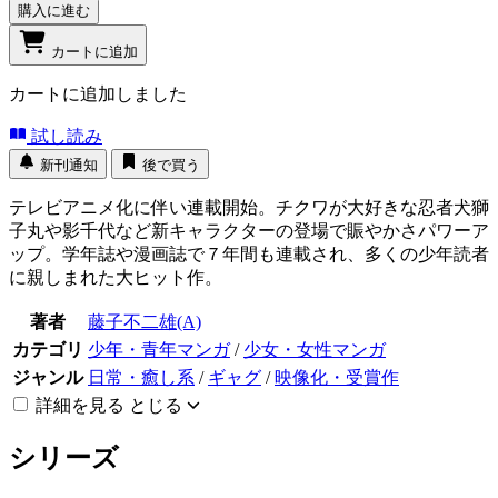
購入に進む
カートに追加
カートに追加しました
試し読み
新刊通知
後で買う
テレビアニメ化に伴い連載開始。チクワが大好きな忍者犬獅
子丸や影千代など新キャラクターの登場で賑やかさパワーア
ップ。学年誌や漫画誌で７年間も連載され、多くの少年読者
に親しまれた大ヒット作。
著者
藤子不二雄(A)
カテゴリ
少年・青年マンガ
/
少女・女性マンガ
ジャンル
日常・癒し系
/
ギャグ
/
映像化・受賞作
詳細を見る
とじる
シリーズ