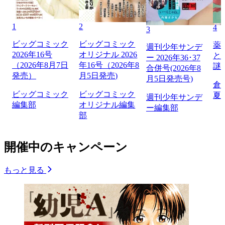
1
2
4
3
ビッグコミック
ビッグコミック
薬
週刊少年サンデ
2026年16号
オリジナル 2026
と
ー 2026年36･37
（2026年8月7日
年16号（2026年8
謎
合併号(2026年8
発売）
月5日発売)
月5日発売号)
倉
ビッグコミック
ビッグコミック
夏
週刊少年サンデ
編集部
オリジナル編集
ー編集部
部
開催中のキャンペーン
もっと見る