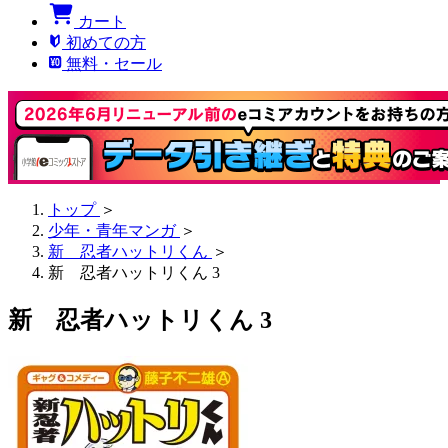
カート
初めての方
無料・セール
トップ
＞
少年・青年マンガ
＞
新 忍者ハットリくん
＞
新 忍者ハットリくん 3
新 忍者ハットリくん 3