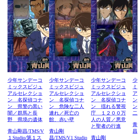
少年サンデーコ
少年サンデーコ
少年サンデーコ
少
ミックスビジュ
ミックスビジュ
ミックスビジュ
ミ
アルセレクショ
アルセレクショ
アルセレクショ
ア
ン 名探偵コナ
ン 名探偵コナ
ン 名探偵コナ
ン
ン 県警の黒い
ン 危険な二人
ン 揺れる警視
ン
闇／群馬と長
連れ／死亡の
庁 １２００万
二
野 県境の遺体
館、赤い壁
人の人質／悪意
青
と聖者の行進
青山剛昌/TMS/V
青山剛
昌/
１Studio/第１ス
昌/TMS/V1 Studio
青山剛