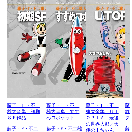
藤子・Ｆ・不二
藤子・Ｆ・不二
藤子・Ｆ・不二
藤
雄大全集 初期
雄大全集 すす
雄大全集 ＵＴ
雄
ＳＦ作品
めロボケット
ＯＰＩＡ 最後
タ
の世界大戦／天
藤子・F・不二
藤子・F・不二雄
藤
使の玉ちゃん