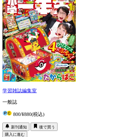
学習雑誌編集室
一般誌
800
/
¥880
(税込)
新刊通知
後で買う
購入に進む