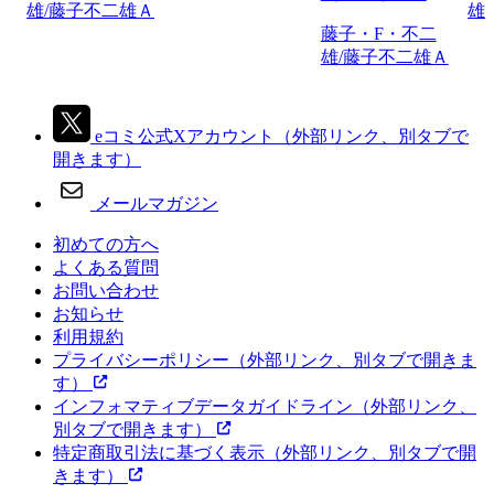
雄/藤子不二雄Ａ
雄
藤子・F・不二
雄/藤子不二雄Ａ
eコミ公式Xアカウント
（外部リンク、別タブで
開きます）
メールマガジン
初めての方へ
よくある質問
お問い合わせ
お知らせ
利用規約
プライバシーポリシー
（外部リンク、別タブで開きま
す）
インフォマティブデータガイドライン
（外部リンク、
別タブで開きます）
特定商取引法に基づく表示
（外部リンク、別タブで開
きます）