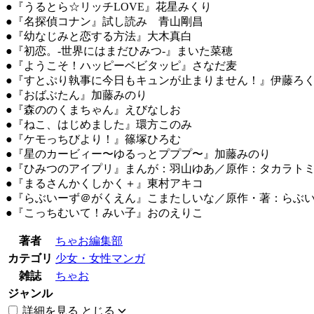
●『うるとら☆リッチLOVE』花星みくり
●『名探偵コナン』試し読み 青山剛昌
●『幼なじみと恋する方法』大木真白
●『初恋。-世界にはまだひみつ-』まいた菜穂
●『ようこそ！ハッピーベビタッピ』さなだ麦
●『すとぷり執事に今日もキュンが止まりません！』伊藤ろ
●『おばぶたん』加藤みのり
●『森ののくまちゃん』えびなしお
●『ねこ、はじめました』環方このみ
●『ケモっちびより！』篠塚ひろむ
●『星のカービィー〜ゆるっとプププ〜』加藤みのり
●『ひみつのアイプリ』まんが：羽山ゆあ／原作：タカラト
●『まるさんかくしかく＋』東村アキコ
●『らぶいーず＠がくえん』こまたしいな／原作・著：らぶ
●『こっちむいて！みい子』おのえりこ
著者
ちゃお編集部
カテゴリ
少女・女性マンガ
雑誌
ちゃお
ジャンル
詳細を見る
とじる