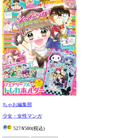
ちゃお編集部
少女・女性マンガ
527
/
¥580
(税込)