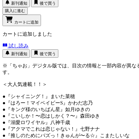
新刊通知
後で買う
購入に進む
カートに追加
カートに追加しました
試し読み
新刊通知
後で買う
※「ちゃお」デジタル版では、目次の情報と一部内容が異な
す。
＜大人気連載！！＞
●『シャイニング！』まいた菜穂
●『はろー！マイベイビーS』かわだ志乃
●『キング様のいちばん星』如月ゆきの
●『こいしか！〜恋はしかく？〜』森田ゆき
●『溺愛ロワイヤル』八神千歳
●『アクマでこれは恋じゃない！』七野ナナ
●『推しのためにバズっ！きゅんが〜る☆』こまたしいな