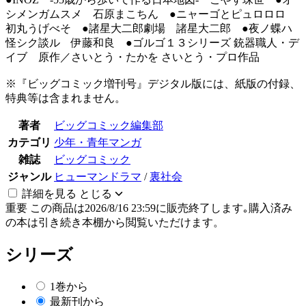
シメンガムスメ 石原まこちん ●ニャーゴとピュロロロ
初丸うげべそ ●諸星大二郎劇場 諸星大二郎 ●夜ノ蝶ハ
怪シク談ル 伊藤和良 ●ゴルゴ１３シリーズ 銃器職人・デ
イブ 原作／さいとう・たかを さいとう・プロ作品
※『ビッグコミック増刊号』デジタル版には、紙版の付録、
特典等は含まれません。
著者
ビッグコミック編集部
カテゴリ
少年・青年マンガ
雑誌
ビッグコミック
ジャンル
ヒューマンドラマ
/
裏社会
詳細を見る
とじる
重要
この商品は2026/8/16 23:59に販売終了します｡購入済み
の本は引き続き本棚から閲覧いただけます。
シリーズ
1巻から
最新刊から