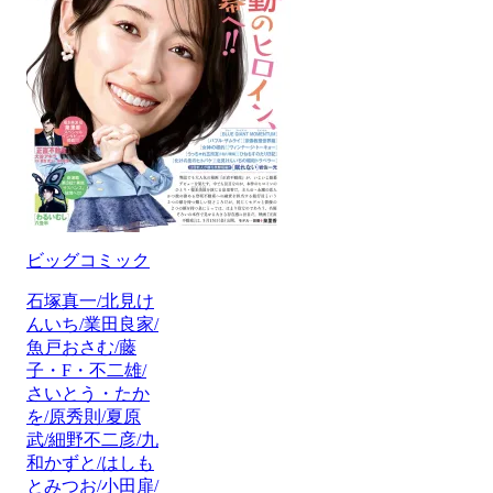
ビッグコミック
石塚真一/北見け
んいち/業田良家/
魚戸おさむ/藤
子・F・不二雄/
さいとう・たか
を/原秀則/夏原
武/細野不二彦/九
和かずと/はしも
とみつお/小田扉/