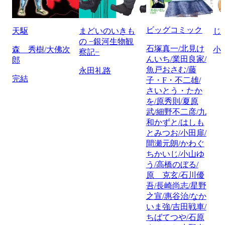
ビッグコミック
天駆
まどいのいきも
じ
の −銀河生物観
石塚真一/北見け
森 秀樹/大佛次
小
察記−
んいち/業田良家/
郎
魚戸おさむ/藤
永田礼路
完結
子・F・不二雄/
さいとう・たか
を/原秀則/夏原
武/細野不二彦/九
和かずと/はしも
とみつお/小田扉/
間瀬元朗/かわぐ
ちかいじ/小山ゆ
う/高橋のぼる/
原 克玄/石川優
吾/長崎尚志/星野
之宣/惠谷治/なか
いま強/吉田戦車/
ちばてつや/石原