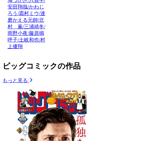
海つかさ/六畳半/
安田翔哉/かわじ
ろう/霜村ミウ/達
磨かえる元帥/北
村 薫/三浦靖冬/
雨野小夜/藤原鳴
呼子/土岐和也/村
上優翔
ビッグコミックの作品
もっと見る