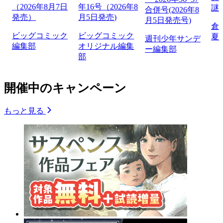
（2026年8月7日
年16号（2026年8
謎
合併号(2026年8
発売）
月5日発売)
月5日発売号)
倉
ビッグコミック
ビッグコミック
夏
週刊少年サンデ
編集部
オリジナル編集
ー編集部
部
開催中のキャンペーン
もっと見る