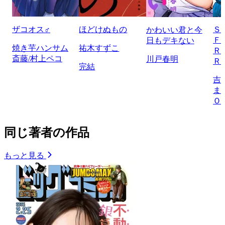
ザコオス♂
ほどけぬもの
Ｓ
かわいい君と今
Ｆ
日もデキない
焼き芋ハンサム
祐木すずこ
Ｒ
斎藤/村上ペコ
川戸春明
Ｒ
完結
吉
ま
Ｏ
同じ著者の作品
もっと見る