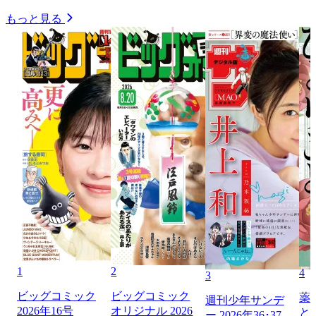
もっと見る
1
2
4
3
ビッグコミック
ビッグコミック
薬
週刊少年サンデ
2026年16号
オリジナル 2026
と
ー 2026年36･37