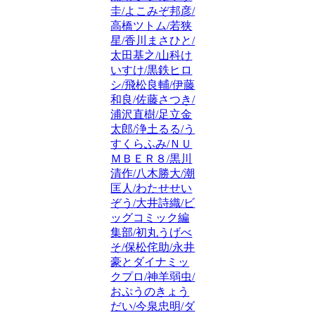
圭/よこみぞ邦彦/
高橋ツトム/若狭
星/香川まさひと/
太田基之/山科け
いすけ/黒鉄ヒロ
シ/飛松良輔/伊藤
和良/佐藤さつき/
浦沢直樹/足立金
太郎/浄土るる/う
すくらふみ/ＮＵ
ＭＢＥＲ８/黒川
清作/八木勝大/潮
匡人/わたせせい
ぞう/大井詩織/ビ
ッグコミック編
集部/初丸うげべ
そ/保松侘助/永井
豪とダイナミッ
クプロ/神羊弱虫/
おぷうのきょう
だい/今泉忠明/ダ