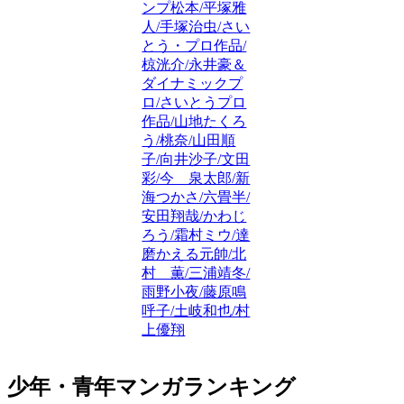
ンプ松本/平塚雅
人/手塚治虫/さい
とう・プロ作品/
椋洸介/永井豪＆
ダイナミックプ
ロ/さいとうプロ
作品/山地たくろ
う/桃奈/山田順
子/向井沙子/文田
彩/今 泉太郎/新
海つかさ/六畳半/
安田翔哉/かわじ
ろう/霜村ミウ/達
磨かえる元帥/北
村 薫/三浦靖冬/
雨野小夜/藤原鳴
呼子/土岐和也/村
上優翔
少年・青年マンガランキング