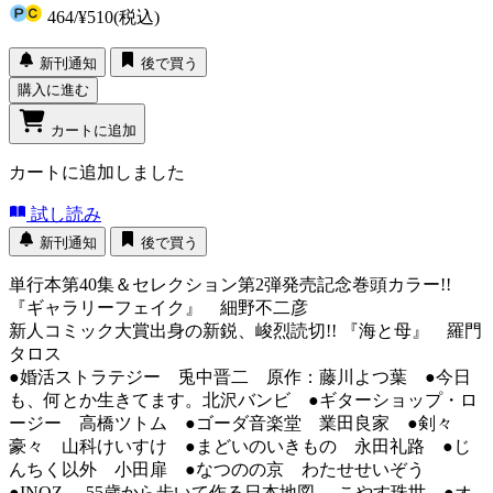
464
/
¥510
(税込)
新刊通知
後で買う
購入に進む
カートに追加
カートに追加しました
試し読み
新刊通知
後で買う
単行本第40集＆セレクション第2弾発売記念巻頭カラー!!
『ギャラリーフェイク』 細野不二彦
新人コミック大賞出身の新鋭、峻烈読切!! 『海と母』 羅門
タロス
●婚活ストラテジー 兎中晋二 原作：藤川よつ葉 ●今日
も、何とか生きてます。北沢バンビ ●ギターショップ・ロ
ージー 高橋ツトム ●ゴーダ音楽堂 業田良家 ●剣々
豪々 山科けいすけ ●まどいのいきもの 永田礼路 ●じ
んちく以外 小田扉 ●なつのの京 わたせせいぞう
●INOZ -55歳から歩いて作る日本地図- こやす珠世 ●オ