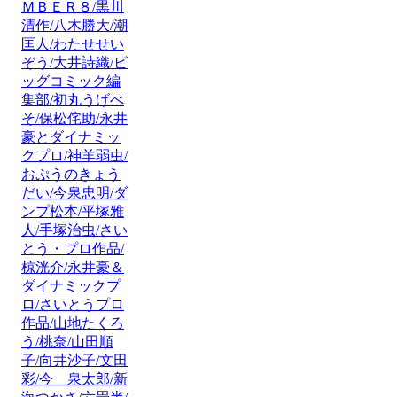
ＭＢＥＲ８/黒川
清作/八木勝大/潮
匡人/わたせせい
ぞう/大井詩織/ビ
ッグコミック編
集部/初丸うげべ
そ/保松侘助/永井
豪とダイナミッ
クプロ/神羊弱虫/
おぷうのきょう
だい/今泉忠明/ダ
ンプ松本/平塚雅
人/手塚治虫/さい
とう・プロ作品/
椋洸介/永井豪＆
ダイナミックプ
ロ/さいとうプロ
作品/山地たくろ
う/桃奈/山田順
子/向井沙子/文田
彩/今 泉太郎/新