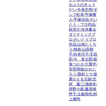
おぷうのきょう
だい/今泉忠明/ダ
ンプ松本/平塚雅
人/手塚治虫/さい
とう・プロ作品/
椋洸介/永井豪＆
ダイナミックプ
ロ/さいとうプロ
作品/山地たくろ
う/桃奈/山田順
子/向井沙子/文田
彩/今 泉太郎/新
海つかさ/六畳半/
安田翔哉/かわじ
ろう/霜村ミウ/達
磨かえる元帥/北
村 薫/三浦靖冬/
雨野小夜/藤原鳴
呼子/土岐和也/村
上優翔