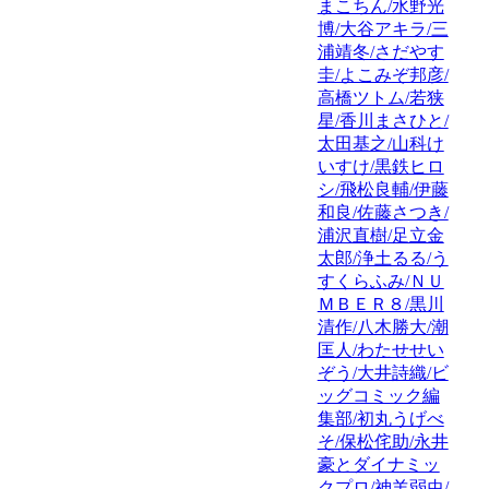
まこちん/水野光
博/大谷アキラ/三
浦靖冬/さだやす
圭/よこみぞ邦彦/
高橋ツトム/若狭
星/香川まさひと/
太田基之/山科け
いすけ/黒鉄ヒロ
シ/飛松良輔/伊藤
和良/佐藤さつき/
浦沢直樹/足立金
太郎/浄土るる/う
すくらふみ/ＮＵ
ＭＢＥＲ８/黒川
清作/八木勝大/潮
匡人/わたせせい
ぞう/大井詩織/ビ
ッグコミック編
集部/初丸うげべ
そ/保松侘助/永井
豪とダイナミッ
クプロ/神羊弱虫/