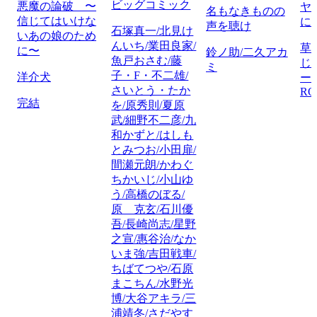
ビッグコミック
悪魔の論破 〜
ヤ
名もなきものの
信じてはいけな
に
声を聴け
石塚真一/北見け
いあの娘のため
んいち/業田良家/
草
に〜
鈴ノ助/二久アカ
魚戸おさむ/藤
じ
ミ
子・F・不二雄/
洋介犬
ー/
さいとう・たか
R
完結
を/原秀則/夏原
武/細野不二彦/九
和かずと/はしも
とみつお/小田扉/
間瀬元朗/かわぐ
ちかいじ/小山ゆ
う/高橋のぼる/
原 克玄/石川優
吾/長崎尚志/星野
之宣/惠谷治/なか
いま強/吉田戦車/
ちばてつや/石原
まこちん/水野光
博/大谷アキラ/三
浦靖冬/さだやす