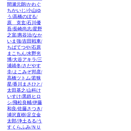
間瀬元朗/かわぐ
ちかいじ/小山ゆ
う/高橋のぼる/
原 克玄/石川優
吾/長崎尚志/星野
之宣/惠谷治/なか
いま強/吉田戦車/
ちばてつや/石原
まこちん/水野光
博/大谷アキラ/三
浦靖冬/さだやす
圭/よこみぞ邦彦/
高橋ツトム/若狭
星/香川まさひと/
太田基之/山科け
いすけ/黒鉄ヒロ
シ/飛松良輔/伊藤
和良/佐藤さつき/
浦沢直樹/足立金
太郎/浄土るる/う
すくらふみ/ＮＵ