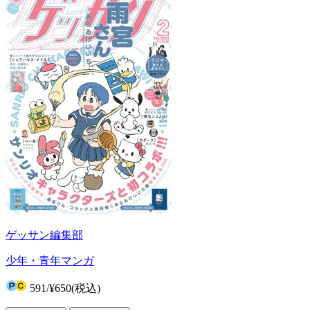
ゲッサン編集部
少年・青年マンガ
591
/
¥650
(税込)