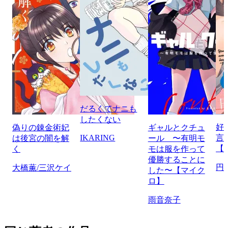
だるくてナニも
したくない
好
偽りの錬金術妃
ギャルとクチュ
IKARING
言
は後宮の闇を解
ール 〜有明モ
【
く
モは服を作って
優勝することに
円
大橋薫/三沢ケイ
した〜【マイク
ロ】
雨音奈子