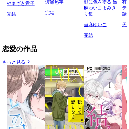
顔に色を塗る 当
有
渡瀬悠宇
やまざき貴子
麻ゆいこよみき
テ
完結
完結
り集
話
当麻ゆいこ
天
完結
恋愛の作品
もっと見る