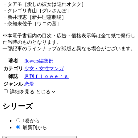
・タアモ［愛しの彼女は隠れオタク］
・グレゴリ青山［グレさんぽ］
・新井理恵［新井理恵劇場］
・奈知未佐子［ワニの墓］
※本電子書籍内の目次・広告・価格表示等は全て紙で発行し
た当時のものとなります。
一部記事のラインナップが紙版と異なる場合がございます。
著者
flowers編集部
カテゴリ
少女・女性マンガ
雑誌
月刊ｆｌｏｗｅｒｓ
ジャンル
恋愛
詳細を見る
とじる
シリーズ
1巻から
最新刊から