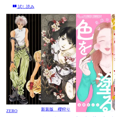
試し読み
新装版 櫻狩り
ZERO