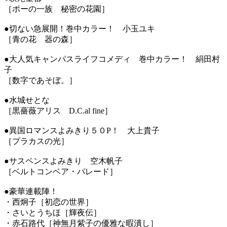
［ポーの一族 秘密の花園］
●切ない急展開！巻中カラー！ 小玉ユキ
［青の花 器の森］
●大人気キャンパスライフコメディ 巻中カラー！ 絹田村
子
［数字であそぼ。］
●水城せとな
［黒薔薇アリス D.C.al fine］
●異国ロマンスよみきり５０P！ 大上貴子
［プラカスの光］
●サスペンスよみきり 空木帆子
［ベルトコンベア・パレード］
●豪華連載陣！
・西炯子［初恋の世界］
・さいとうちほ［輝夜伝］
・赤石路代［神無月紫子の優雅な暇潰し］