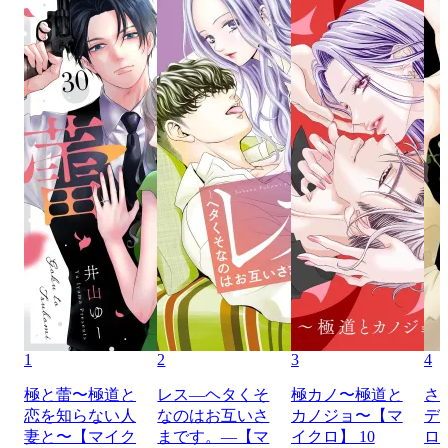
1
2
3
4
極と蕾〜極道と
レス―ヘタくそ
極カノ〜極道と
さ
恋を知らない人
なのはお互いさ
カノジョ〜【マ
デ
妻と〜【マイク
まです。―【マ
イクロ】 10
ロ】