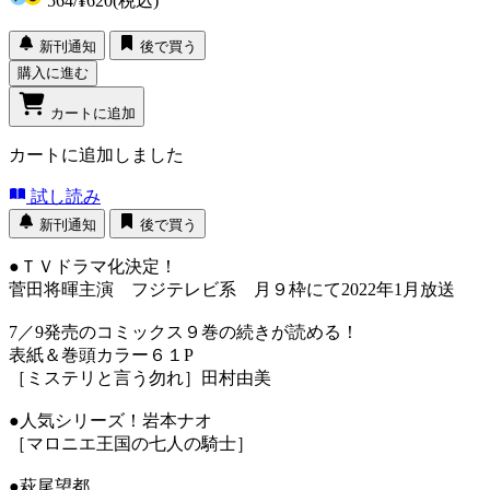
564
/
¥620
(税込)
新刊通知
後で買う
購入に進む
カートに追加
カートに追加しました
試し読み
新刊通知
後で買う
●ＴＶドラマ化決定！
菅田将暉主演 フジテレビ系 月９枠にて2022年1月放送
7／9発売のコミックス９巻の続きが読める！
表紙＆巻頭カラー６１P
［ミステリと言う勿れ］田村由美
●人気シリーズ！岩本ナオ
［マロニエ王国の七人の騎士］
●萩尾望都