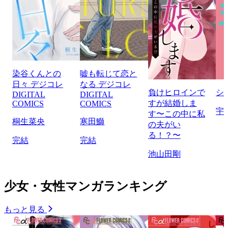
染谷くんとの
嘘も転じて恋と
日々 デジコレ
なる デジコレ
負けヒロインで
シ
DIGITAL
DIGITAL
すが結婚しま
COMICS
COMICS
宇
す〜この中に私
桐生菜央
寒田鰤
の夫がい
る！？〜
完結
完結
池山田剛
少女・女性マンガランキング
もっと見る