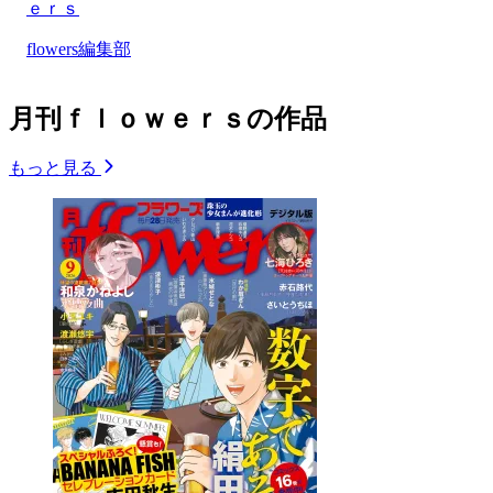
ｅｒｓ
flowers編集部
月刊ｆｌｏｗｅｒｓの作品
もっと見る