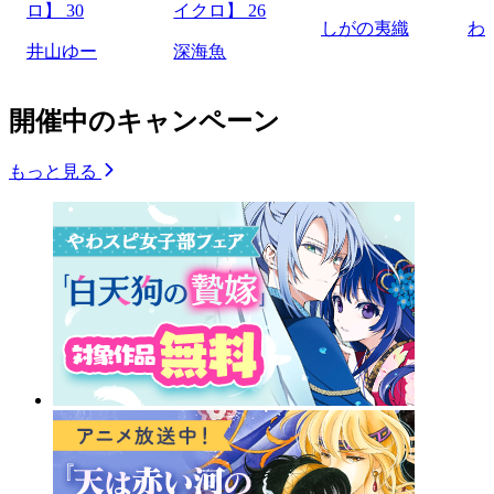
ロ】 30
イクロ】 26
しがの夷織
わ
井山ゆー
深海魚
開催中のキャンペーン
もっと見る