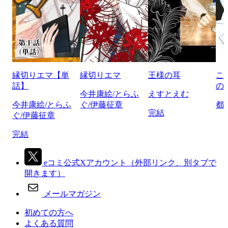
縁切りエマ【単
縁切りエマ
王様の耳
こ
話】
の
今井康絵/とらふ
えすとえむ
今井康絵/とらふ
ぐ/伊藤征章
都
完結
ぐ/伊藤征章
完結
eコミ公式Xアカウント
（外部リンク、別タブで
開きます）
メールマガジン
初めての方へ
よくある質問