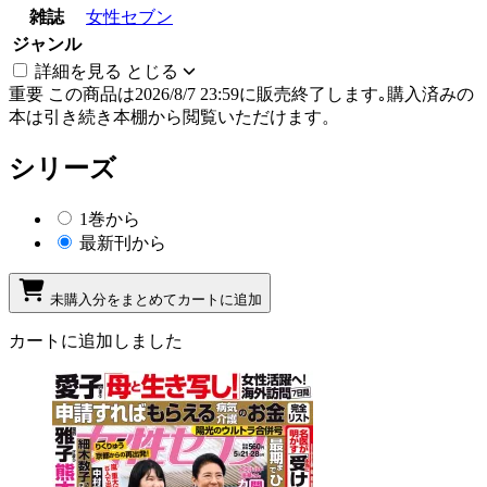
雑誌
女性セブン
ジャンル
詳細を見る
とじる
重要
この商品は2026/8/7 23:59に販売終了します｡購入済みの
本は引き続き本棚から閲覧いただけます。
シリーズ
1巻から
最新刊から
未購入分をまとめてカートに追加
カートに追加しました