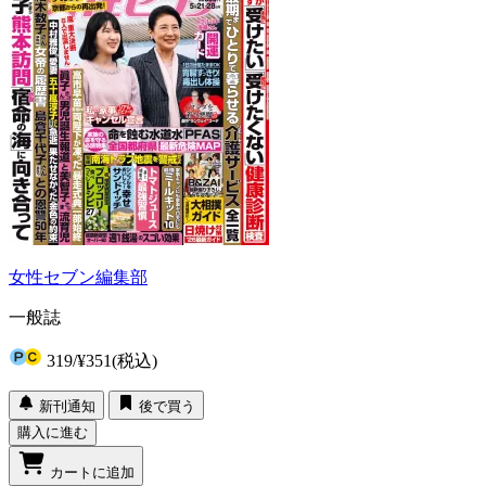
女性セブン編集部
一般誌
319
/
¥351
(税込)
新刊通知
後で買う
購入に進む
カートに追加