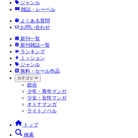
ジャンル
雑誌・レーベル
よくある質問
お問い合わせ
新刊一覧
新刊雑誌一覧
ランキング
ミッション
ジャンル
無料・セール作品
カテゴリ
総合
少年・青年マンガ
少女・女性マンガ
オトナマンガ
ライトノベル
トップ
検索