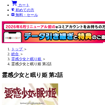
カート
初めての方
無料・セール
トップ
＞
総合
＞
霊感少女と眠り姫
＞
霊感少女と眠り姫 第2話
霊感少女と眠り姫 第2話