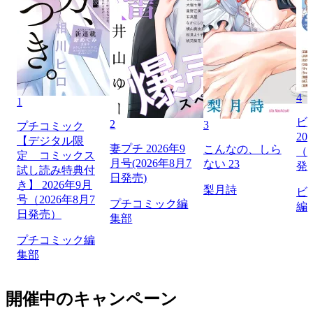
4
1
ビ
2
3
プチコミック
20
【デジタル限
妻プチ 2026年9
こんなの、しら
（2
定 コミックス
月号(2026年8月7
ない 23
発
試し読み特典付
日発売)
き】 2026年9月
梨月詩
ビ
号（2026年8月7
プチコミック編
編
日発売）
集部
プチコミック編
集部
開催中のキャンペーン