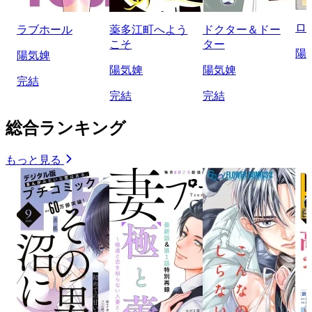
ロ
ラブホール
薬多江町へよう
ドクター＆ドー
こそ
ター
陽
陽気婢
陽気婢
陽気婢
完結
完結
完結
総合ランキング
もっと見る