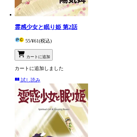
霊感少女と眠り姫 第2話
55
/
¥61
(税込)
カートに追加
カートに追加しました
試し読み