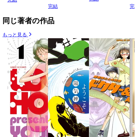
完結
完
同じ著者の作品
もっと見る