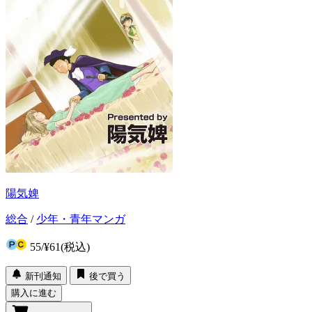
陽気婢
総合
/
少年・青年マンガ
55
/
¥61
(税込)
新刊通知
後で買う
購入に進む