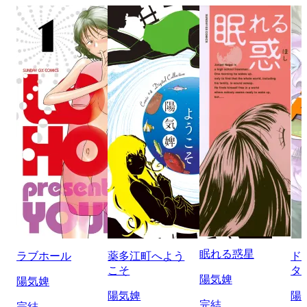
眠れる惑星
ラブホール
薬多江町へよう
ド
こそ
タ
陽気婢
陽気婢
陽気婢
陽
完結
完結