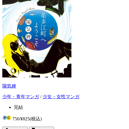
陽気婢
少年・青年マンガ
/
少女・女性マンガ
完結
750
/
¥825
(税込)