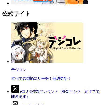
公式サイト
デジコレ
すべての煩悩にリーチ！毎週更新!!
eコミ公式Xアカウント
（外部リンク、別タブで
開きます）