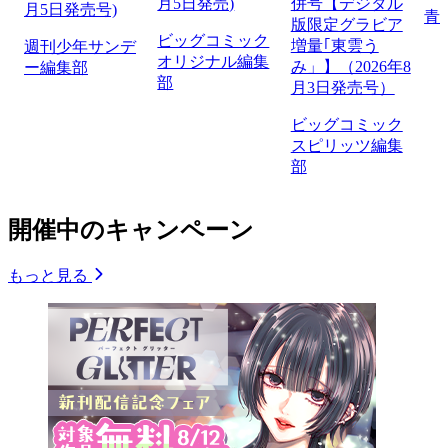
月5日発売)
併号【デジタル
月5日発売号)
青
版限定グラビア
ビッグコミック
増量｢東雲う
週刊少年サンデ
オリジナル編集
み」】（2026年8
ー編集部
部
月3日発売号）
ビッグコミック
スピリッツ編集
部
開催中のキャンペーン
もっと見る