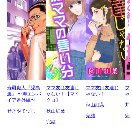
寿司職人『児島
ママ友は友達じ
ママ友は友達じ
フ
渡』 〜寿エンパ
ゃない！【マイ
ゃない！
ゃ
イア番外編〜
クロ】
秋山紅葉
井
せきやてつじ
秋山紅葉
完結
完
完結