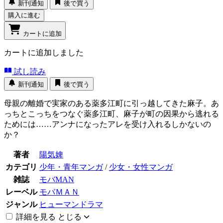
新刊通知
後で買う
購入に進む
カートに追加
カートに追加しました
試し読み
新刊通知
後で買う
母親の離婚で実家のある薬多江町に引っ越してきた麻子。あ
っちとこっちをつなぐ薬多江町、麻子が町の因果から逃れる
ためには……アンナになったアレを受け入れるしかないの
か？
著者
陽気婢
カテゴリ
少年・青年マンガ
/
少女・女性マンガ
雑誌
モバMAN
レーベル
モバＭＡＮ
ジャンル
ヒューマンドラマ
詳細を見る
とじる