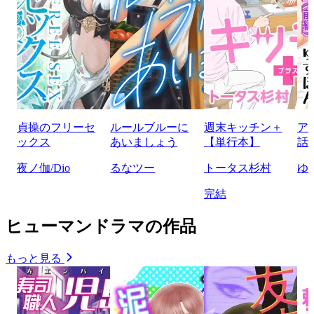
貞操のフリーセ
ルールブルーに
週末キッチン＋
ア
ックス
あいましょう
【単行本】
話
夜ノ伽/Dio
るなツー
トータス杉村
ゆ
完結
ヒューマンドラマの作品
もっと見る