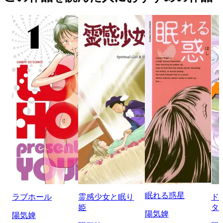
眠れる惑星
ラブホール
霊感少女と眠り
ド
姫
タ
陽気婢
陽気婢