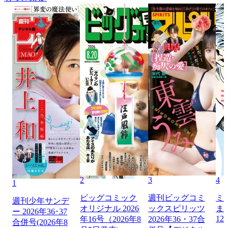
2
3
4
1
ビッグコミック
週刊ビッグコミ
ミ
週刊少年サンデ
オリジナル 2026
ックスピリッツ
ま
ー 2026年36･37
12
年16号（2026年8
2026年36・37合
合併号(2026年8