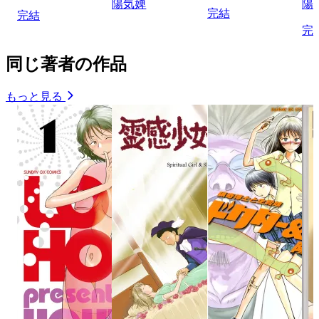
陽気婢
陽
完結
完結
完
同じ著者の作品
もっと見る