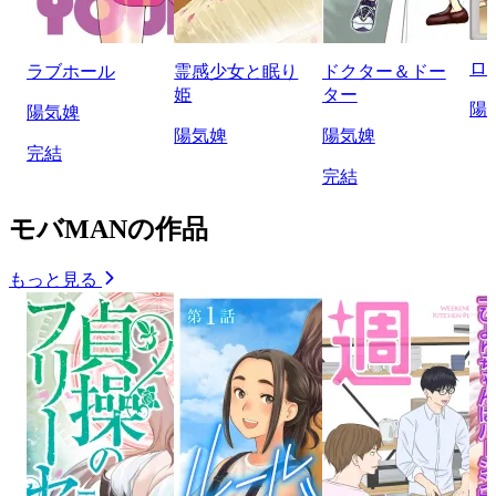
ロ
ラブホール
霊感少女と眠り
ドクター＆ドー
姫
ター
陽
陽気婢
陽気婢
陽気婢
完結
完結
モバMANの作品
もっと見る