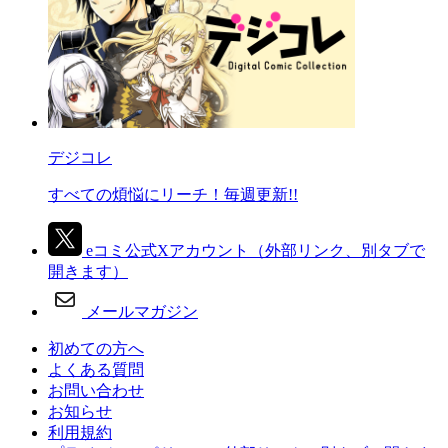
デジコレ
すべての煩悩にリーチ！毎週更新!!
eコミ公式Xアカウント
（外部リンク、別タブで
開きます）
メールマガジン
初めての方へ
よくある質問
お問い合わせ
お知らせ
利用規約