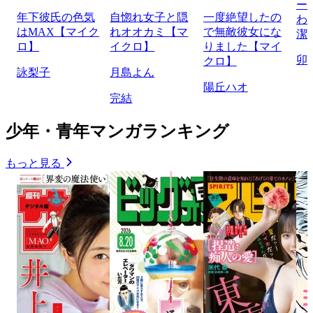
ー
年下彼氏の色気
自惚れ女子と隠
一度絶望したの
わ
はMAX【マイク
れオオカミ【マ
で無敵彼女にな
潔
ロ】
イクロ】
りました【マイ
卯
クロ】
詠梨子
月島よん
陽丘ハオ
完結
少年・青年マンガランキング
もっと見る