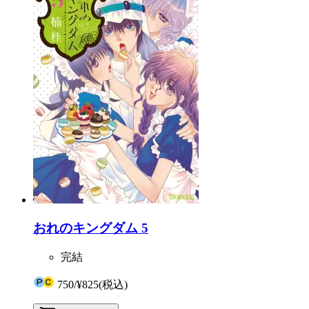
おれのキングダム 5
完結
750
/
¥825
(税込)