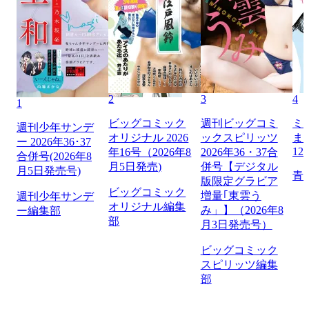
2
3
4
1
ビッグコミック
週刊ビッグコミ
ミ
週刊少年サンデ
オリジナル 2026
ックスピリッツ
ま
ー 2026年36･37
12
年16号（2026年8
2026年36・37合
合併号(2026年8
月5日発売)
併号【デジタル
月5日発売号)
青
版限定グラビア
ビッグコミック
増量｢東雲う
週刊少年サンデ
オリジナル編集
み」】（2026年8
ー編集部
部
月3日発売号）
ビッグコミック
スピリッツ編集
部