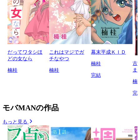
だってワタシほ
これはマジでガ
幕末平成ＫＩＤ
どの女なら
チなやつ
古
楠桂
ま
楠桂
楠桂
完結
楠
完
モバMANの作品
もっと見る