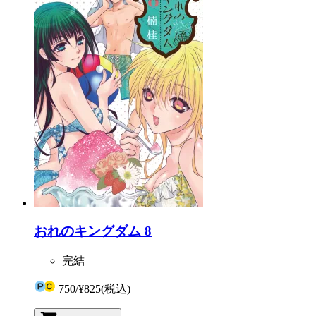
おれのキングダム 8
完結
750
/
¥825
(税込)