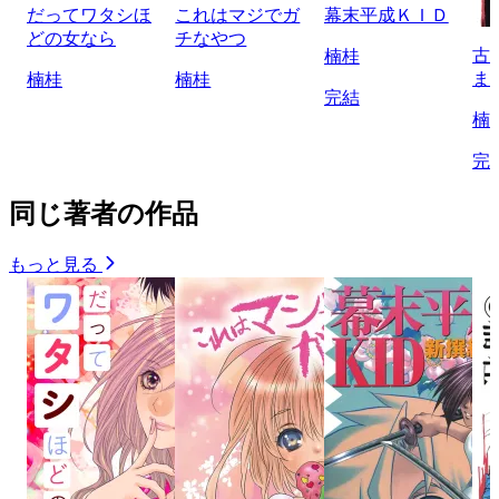
だってワタシほ
これはマジでガ
幕末平成ＫＩＤ
どの女なら
チなやつ
古
楠桂
ま
楠桂
楠桂
完結
楠
完
同じ著者の作品
もっと見る