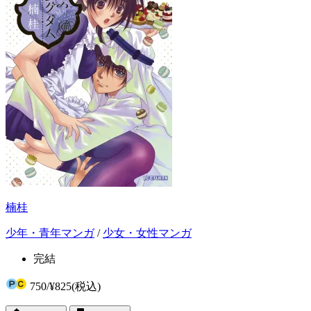
楠桂
少年・青年マンガ
/
少女・女性マンガ
完結
750
/
¥825
(税込)