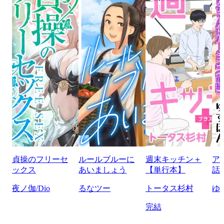
貞操のフリーセ
ルールブルーに
週末キッチン＋
ア
ックス
あいましょう
【単行本】
話
夜ノ伽/Dio
るなツー
トータス杉村
ゆ
完結