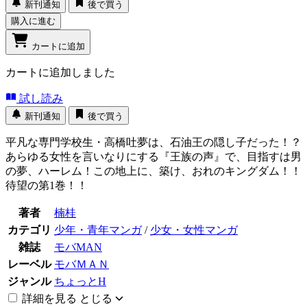
新刊通知
後で買う
購入に進む
カートに追加
カートに追加しました
試し読み
新刊通知
後で買う
平凡な専門学校生・高橋吐夢は、石油王の隠し子だった！？
あらゆる女性を言いなりにする『王族の声』で、目指すは男
の夢、ハーレム！この地上に、築け、おれのキングダム！！
待望の第1巻！！
著者
楠桂
カテゴリ
少年・青年マンガ
/
少女・女性マンガ
雑誌
モバMAN
レーベル
モバＭＡＮ
ジャンル
ちょっとH
詳細を見る
とじる