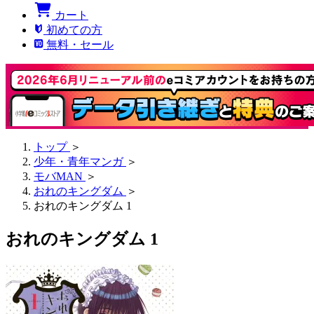
カート
初めての方
無料・セール
トップ
＞
少年・青年マンガ
＞
モバMAN
＞
おれのキングダム
＞
おれのキングダム 1
おれのキングダム 1