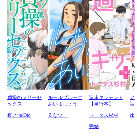
貞操のフリーセ
ルールブルーに
週末キッチン＋
ア
ックス
あいましょう
【単行本】
話
夜ノ伽/Dio
るなツー
トータス杉村
ゆ
完結