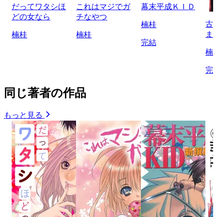
だってワタシほ
これはマジでガ
幕末平成ＫＩＤ
どの女なら
チなやつ
古
楠桂
ま
楠桂
楠桂
完結
楠
完
同じ著者の作品
もっと見る