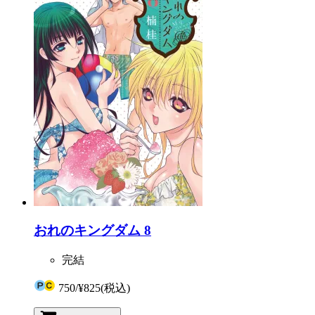
おれのキングダム 8
完結
750
/
¥825
(税込)