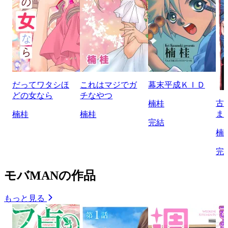
だってワタシほ
これはマジでガ
幕末平成ＫＩＤ
どの女なら
チなやつ
古
楠桂
ま
楠桂
楠桂
完結
楠
完
モバMANの作品
もっと見る