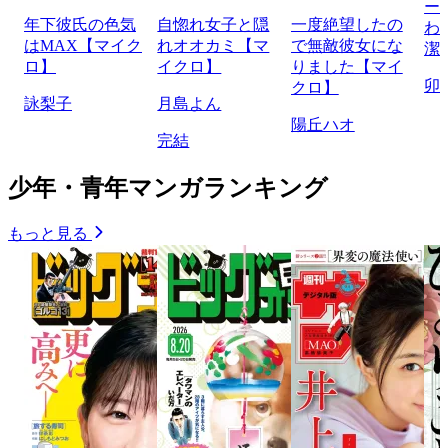
ー
年下彼氏の色気
自惚れ女子と隠
一度絶望したの
わ
はMAX【マイク
れオオカミ【マ
で無敵彼女にな
潔
ロ】
イクロ】
りました【マイ
卯
クロ】
詠梨子
月島よん
陽丘ハオ
完結
少年・青年マンガランキング
もっと見る