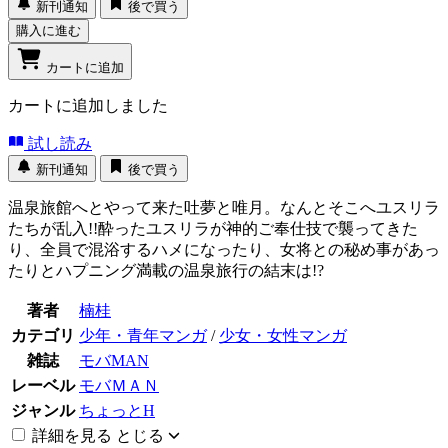
新刊通知
後で買う
購入に進む
カートに追加
カートに追加しました
試し読み
新刊通知
後で買う
温泉旅館へとやって来た吐夢と唯月。なんとそこへユスリラ
たちが乱入!!酔ったユスリラが神的ご奉仕技で襲ってきた
り、全員で混浴するハメになったり、女将との秘め事があっ
たりとハプニング満載の温泉旅行の結末は!?
著者
楠桂
カテゴリ
少年・青年マンガ
/
少女・女性マンガ
雑誌
モバMAN
レーベル
モバＭＡＮ
ジャンル
ちょっとH
詳細を見る
とじる