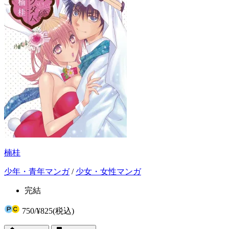
楠桂
少年・青年マンガ
/
少女・女性マンガ
完結
750
/
¥825
(税込)