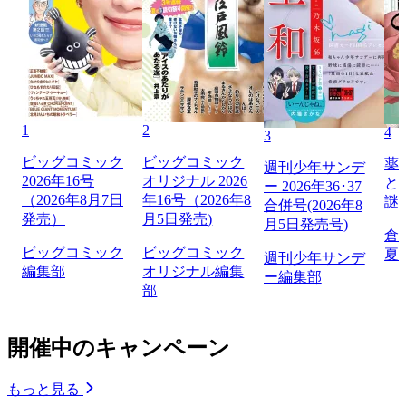
1
2
4
3
ビッグコミック
ビッグコミック
薬
週刊少年サンデ
2026年16号
オリジナル 2026
と
ー 2026年36･37
（2026年8月7日
年16号（2026年8
謎
合併号(2026年8
発売）
月5日発売)
月5日発売号)
倉
ビッグコミック
ビッグコミック
夏
週刊少年サンデ
編集部
オリジナル編集
ー編集部
部
開催中のキャンペーン
もっと見る