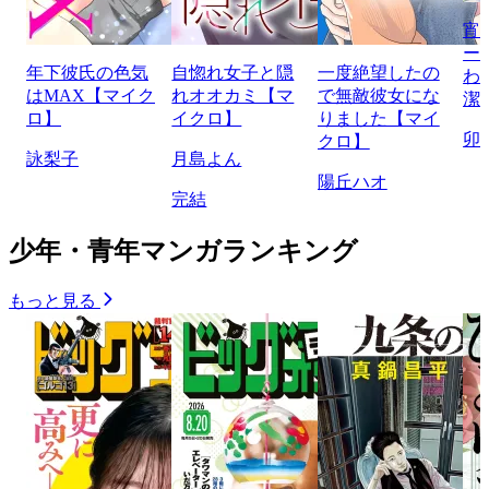
宵
ー
年下彼氏の色気
自惚れ女子と隠
一度絶望したの
わ
はMAX【マイク
れオオカミ【マ
で無敵彼女にな
潔
ロ】
イクロ】
りました【マイ
卯
クロ】
詠梨子
月島よん
陽丘ハオ
完結
少年・青年マンガランキング
もっと見る