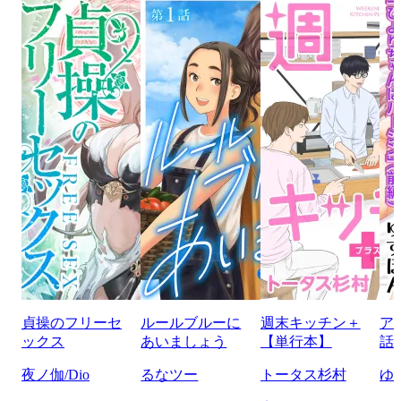
貞操のフリーセ
ルールブルーに
週末キッチン＋
ア
ックス
あいましょう
【単行本】
話
夜ノ伽/Dio
るなツー
トータス杉村
ゆ