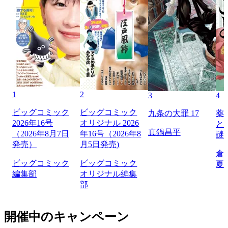
1
2
3
4
ビッグコミック
ビッグコミック
九条の大罪 17
薬
2026年16号
オリジナル 2026
と
真鍋昌平
（2026年8月7日
年16号（2026年8
謎
発売）
月5日発売)
倉
ビッグコミック
ビッグコミック
夏
編集部
オリジナル編集
部
開催中のキャンペーン