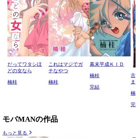
だってワタシほ
これはマジでガ
幕末平成ＫＩＤ
どの女なら
チなやつ
古
楠桂
ま
楠桂
楠桂
完結
楠
完
モバMANの作品
もっと見る