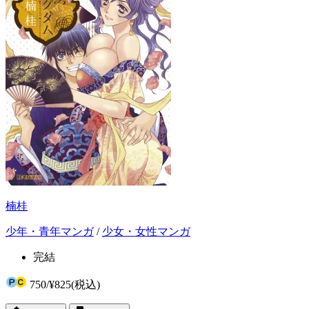
楠桂
少年・青年マンガ
/
少女・女性マンガ
完結
750
/
¥825
(税込)