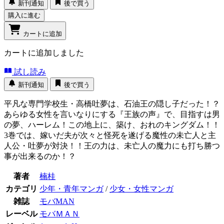
新刊通知
後で買う
購入に進む
カートに追加
カートに追加しました
試し読み
新刊通知
後で買う
平凡な専門学校生・高橋吐夢は、石油王の隠し子だった！？
あらゆる女性を言いなりにする『王族の声』で、目指すは男
の夢、ハーレム！この地上に、築け、おれのキングダム！！
3巻では、嫁いだ夫が次々と怪死を遂げる魔性の未亡人と主
人公・吐夢が対決！！王の力は、未亡人の魔力にも打ち勝つ
事が出来るのか！？
著者
楠桂
カテゴリ
少年・青年マンガ
/
少女・女性マンガ
雑誌
モバMAN
レーベル
モバＭＡＮ