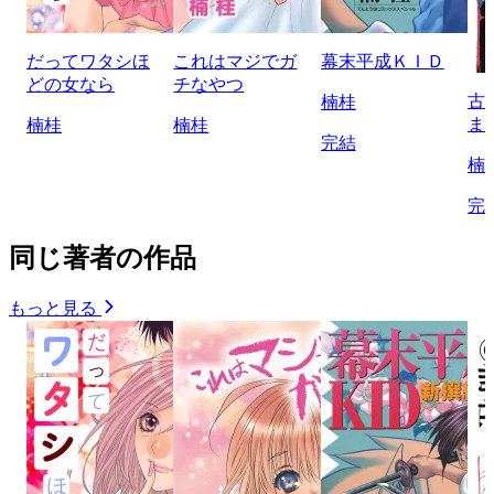
だってワタシほ
これはマジでガ
幕末平成ＫＩＤ
どの女なら
チなやつ
古
楠桂
ま
楠桂
楠桂
完結
楠
完
同じ著者の作品
もっと見る