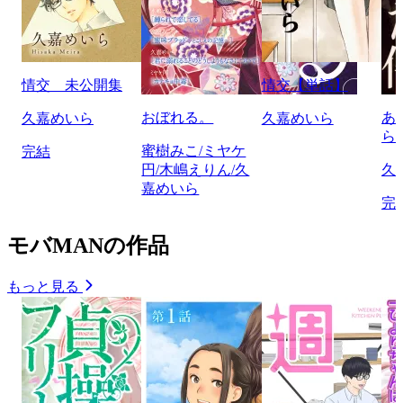
情交 未公開集
情交【単話】
おぼれる。
あ
久嘉めいら
久嘉めいら
ら
蜜樹みこ/ミヤケ
完結
円/木嶋えりん/久
久
嘉めいら
完
モバMANの作品
もっと見る