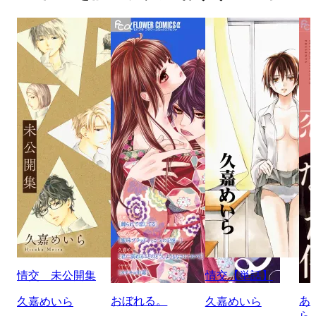
情交 未公開集
情交【単話】
おぼれる。
あ
久嘉めいら
久嘉めいら
ら