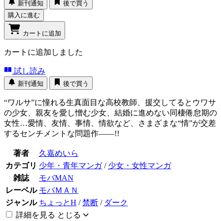
新刊通知
後で買う
購入に進む
カートに追加
カートに追加しました
試し読み
新刊通知
後で買う
“ワルサ”に憧れる生真面目な高校教師、援交してるとウワサ
の少女、親友を愛し憎む少女、結婚に進めない同棲倦怠期の
女性…愛情、友情、事情、情欲など、さまざまな“情”が交差
するセンチメントな問題作――!!
著者
久嘉めいら
カテゴリ
少年・青年マンガ
/
少女・女性マンガ
雑誌
モバMAN
レーベル
モバＭＡＮ
ジャンル
ちょっとH
/
禁断
/
ダーク
詳細を見る
とじる