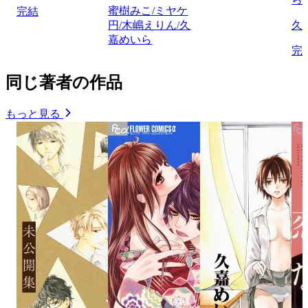
蜜樹みこ/ミヤケ
完結
円/木嶋えりん/久
久
嘉めいら
完
同じ著者の作品
もっと見る