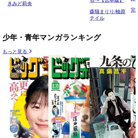
る〜【合本版】
きみど莉央
完
森猫まりり/柚原
テイル
少年・青年マンガランキング
もっと見る