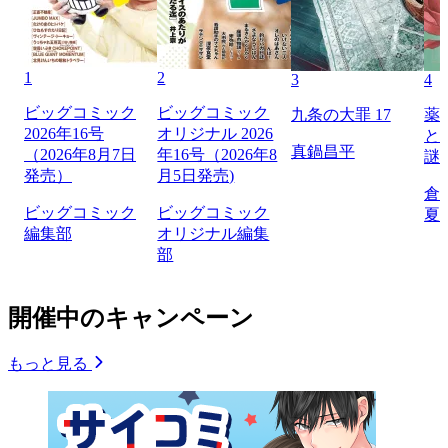
1
2
3
4
ビッグコミック
ビッグコミック
九条の大罪 17
薬
2026年16号
オリジナル 2026
と
真鍋昌平
（2026年8月7日
年16号（2026年8
謎
発売）
月5日発売)
倉
ビッグコミック
ビッグコミック
夏
編集部
オリジナル編集
部
開催中のキャンペーン
もっと見る