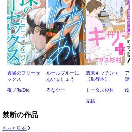
貞操のフリーセ
ルールブルーに
週末キッチン＋
ア
ックス
あいましょう
【単行本】
話
夜ノ伽/Dio
るなツー
トータス杉村
ゆ
完結
禁断の作品
もっと見る