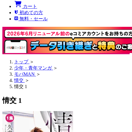
カート
初めての方
無料・セール
トップ
＞
少年・青年マンガ
＞
モバMAN
＞
情交
＞
情交 1
情交 1