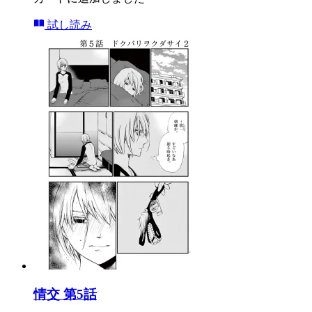
試し読み
情交 第5話