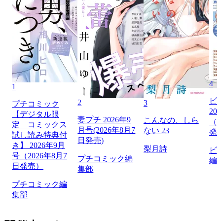
4
1
ビ
2
3
プチコミック
20
【デジタル限
妻プチ 2026年9
こんなの、しら
（2
定 コミックス
月号(2026年8月7
ない 23
発
試し読み特典付
日発売)
き】 2026年9月
梨月詩
ビ
号（2026年8月7
プチコミック編
編
日発売）
集部
プチコミック編
集部