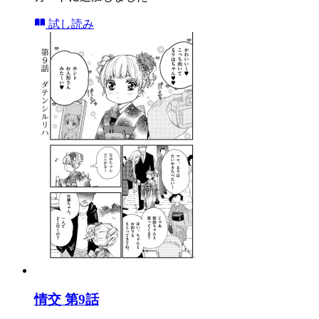
試し読み
情交 第9話