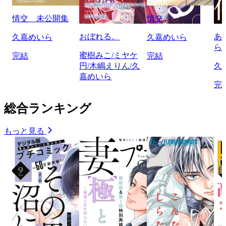
情交 未公開集
情交
おぼれる。
あ
久嘉めいら
久嘉めいら
ら
蜜樹みこ/ミヤケ
完結
完結
円/木嶋えりん/久
久
嘉めいら
完
総合ランキング
もっと見る