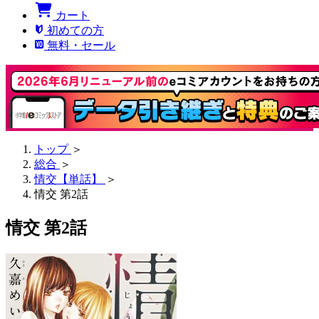
カート
初めての方
無料・セール
トップ
＞
総合
＞
情交【単話】
＞
情交 第2話
情交 第2話