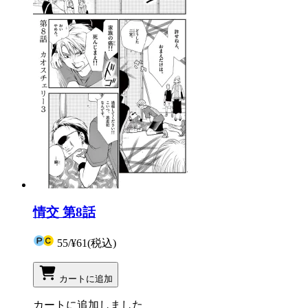
情交 第8話
55
/
¥61
(税込)
カートに追加
カートに追加しました