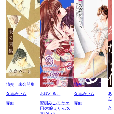
情交 未公開集
情交
おぼれる。
あ
久嘉めいら
久嘉めいら
ら
蜜樹みこ/ミヤケ
完結
完結
円/木嶋えりん/久
久
嘉めいら