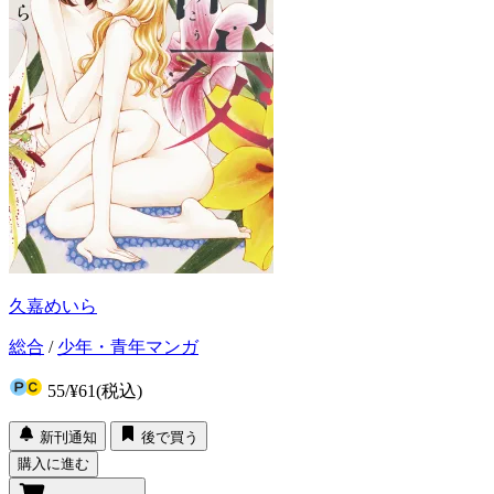
久嘉めいら
総合
/
少年・青年マンガ
55
/
¥61
(税込)
新刊通知
後で買う
購入に進む