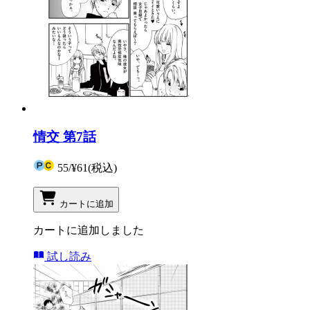
情交 第7話
55
/
¥61
(税込)
カートに追加
カートに追加しました
試し読み