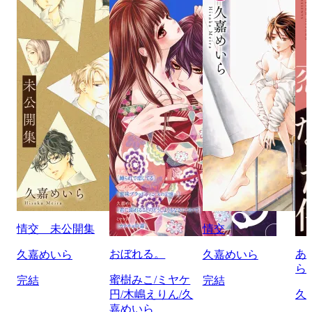
情交 未公開集
情交
おぼれる。
あ
久嘉めいら
久嘉めいら
ら
蜜樹みこ/ミヤケ
完結
完結
円/木嶋えりん/久
久
嘉めいら