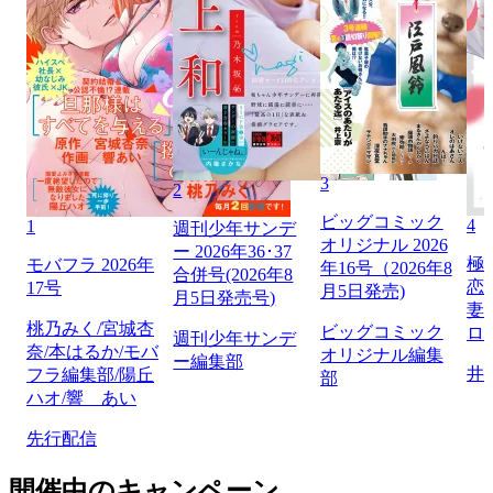
3
2
ビッグコミック
4
1
週刊少年サンデ
オリジナル 2026
ー 2026年36･37
極
モバフラ 2026年
年16号（2026年8
合併号(2026年8
恋
17号
月5日発売)
月5日発売号)
妻
桃乃みく/宮城杏
ビッグコミック
ロ】
週刊少年サンデ
奈/本はるか/モバ
オリジナル編集
ー編集部
井
フラ編集部/陽丘
部
ハオ/響 あい
先行配信
開催中のキャンペーン