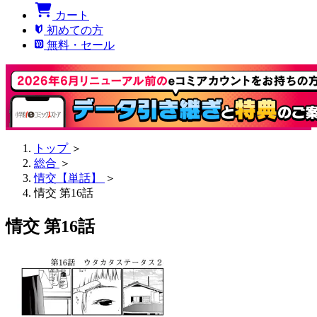
カート
初めての方
無料・セール
トップ
＞
総合
＞
情交【単話】
＞
情交 第16話
情交 第16話