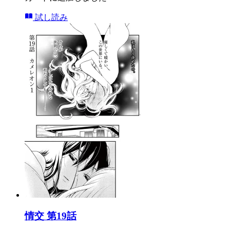
試し読み
情交 第19話