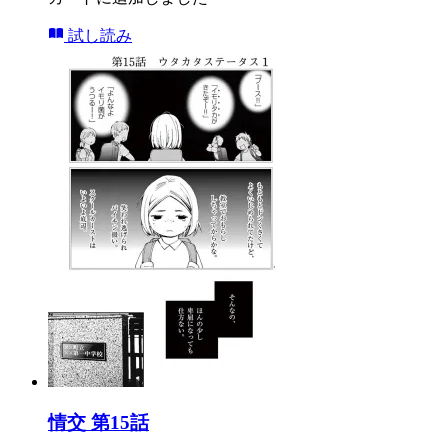
試し読み
情交 第15話