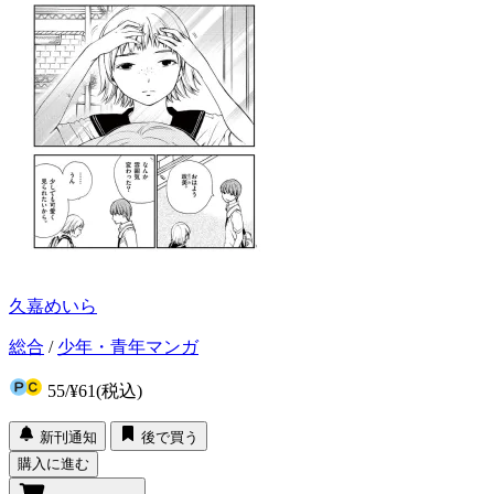
久嘉めいら
総合
/
少年・青年マンガ
55
/
¥61
(税込)
新刊通知
後で買う
購入に進む