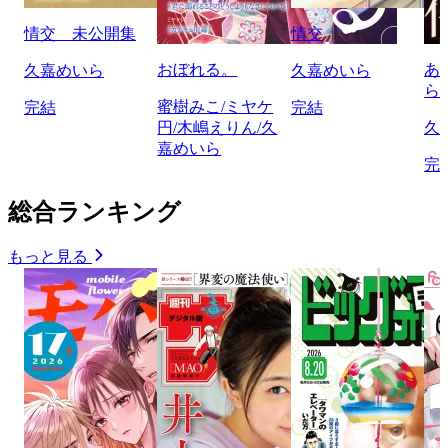
情交 未公開集
情交
おぼれる。
あ
久嘉めいら
久嘉めいら
ら
蜜樹みこ/ミヤケ
完結
完結
円/木嶋えりん/久
久
嘉めいら
完
総合ランキング
もっと見る