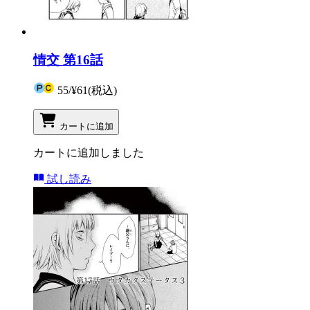
情交 第16話
55
/
¥61
(税込)
カートに追加
カートに追加しました
試し読み