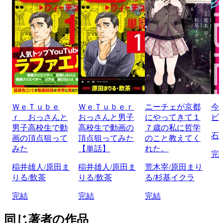
ＷｅＴｕｂｅ
ＷｅＴｕｂｅｒ
ニーチェが京都
今
ｒ おっさんと
おっさんと男子
にやってきて１
ビ
男子高校生で動
高校生で動画の
７歳の私に哲学
石
画の頂点狙って
頂点狙ってみた
のこと教えてく
みた
【単話】
れた。
完
稲井雄人/原田ま
稲井雄人/原田ま
荒木宰/原田まり
りる/飲茶
りる/飲茶
る/杉基イクラ
完結
完結
完結
同じ著者の作品