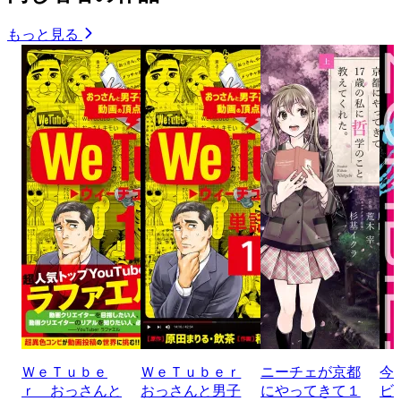
もっと見る
ＷｅＴｕｂｅ
ＷｅＴｕｂｅｒ
ニーチェが京都
今
ｒ おっさんと
おっさんと男子
にやってきて１
ビ