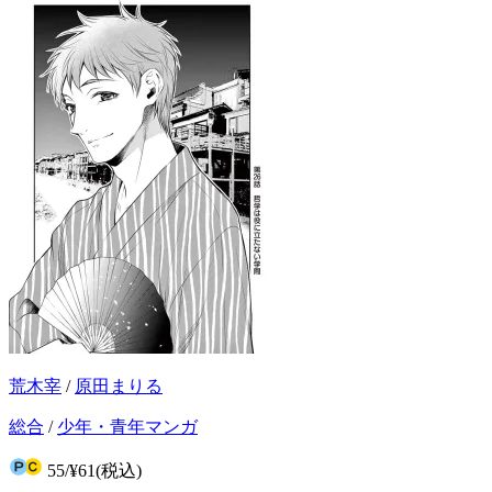
荒木宰
/
原田まりる
総合
/
少年・青年マンガ
55
/
¥61
(税込)