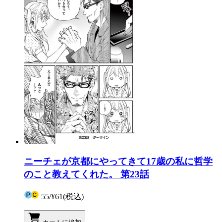
ニーチェが京都にやってきて17歳の私に哲学
のこと教えてくれた。 第23話
55
/
¥61
(税込)