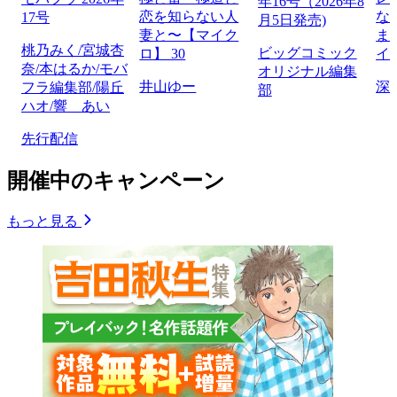
年16号（2026年8
恋を知らない人
な
17号
月5日発売)
妻と〜【マイク
ま
桃乃みく/宮城杏
ビッグコミック
ロ】 30
イ
奈/本はるか/モバ
オリジナル編集
井山ゆー
深
フラ編集部/陽丘
部
ハオ/響 あい
先行配信
開催中のキャンペーン
もっと見る