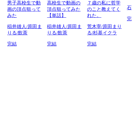
男子高校生で動
高校生で動画の
７歳の私に哲学
石
画の頂点狙って
頂点狙ってみた
のこと教えてく
みた
【単話】
れた。
完
稲井雄人/原田ま
稲井雄人/原田ま
荒木宰/原田まり
りる/飲茶
りる/飲茶
る/杉基イクラ
完結
完結
完結