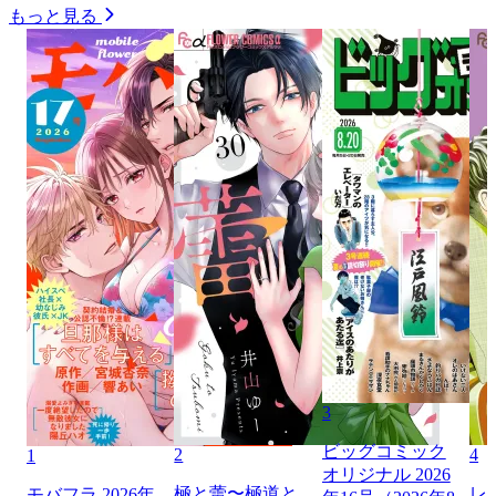
もっと見る
3
ビッグコミック
2
4
1
オリジナル 2026
極と蕾〜極道と
レ
モバフラ 2026年