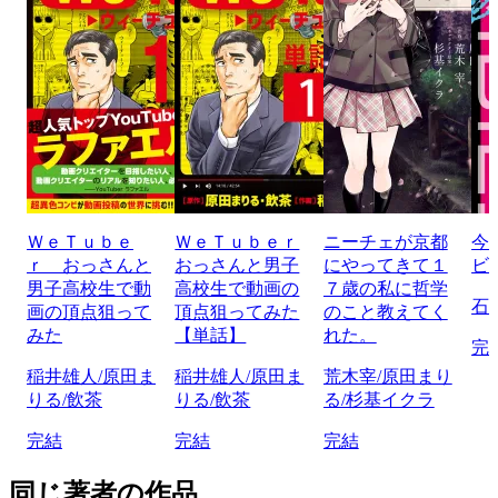
ＷｅＴｕｂｅ
ＷｅＴｕｂｅｒ
ニーチェが京都
今
ｒ おっさんと
おっさんと男子
にやってきて１
ビ
男子高校生で動
高校生で動画の
７歳の私に哲学
石
画の頂点狙って
頂点狙ってみた
のこと教えてく
みた
【単話】
れた。
完
稲井雄人/原田ま
稲井雄人/原田ま
荒木宰/原田まり
りる/飲茶
りる/飲茶
る/杉基イクラ
完結
完結
完結
同じ著者の作品