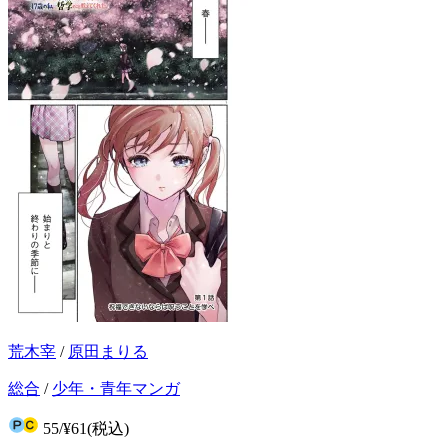
荒木宰
/
原田まりる
総合
/
少年・青年マンガ
55
/
¥61
(税込)