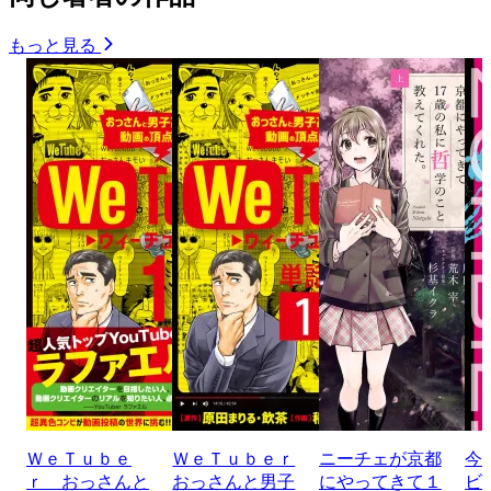
もっと見る
ＷｅＴｕｂｅ
ＷｅＴｕｂｅｒ
ニーチェが京都
今
ｒ おっさんと
おっさんと男子
にやってきて１
ビ