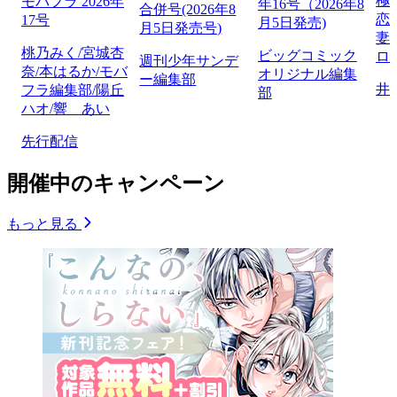
極
モバフラ 2026年
年16号（2026年8
合併号(2026年8
恋
17号
月5日発売)
月5日発売号)
妻
桃乃みく/宮城杏
ビッグコミック
ロ】
週刊少年サンデ
奈/本はるか/モバ
オリジナル編集
ー編集部
井
フラ編集部/陽丘
部
ハオ/響 あい
先行配信
開催中のキャンペーン
もっと見る