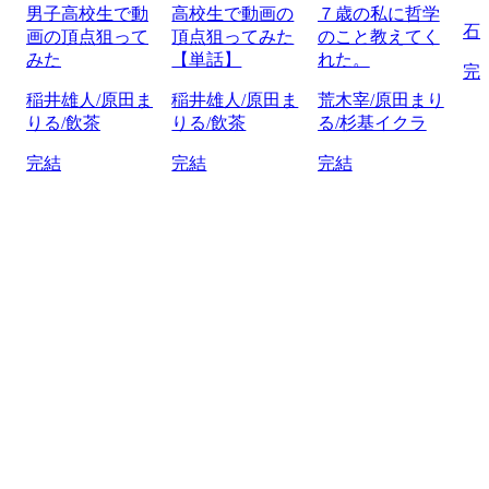
男子高校生で動
高校生で動画の
７歳の私に哲学
石
画の頂点狙って
頂点狙ってみた
のこと教えてく
みた
【単話】
れた。
完
稲井雄人/原田ま
稲井雄人/原田ま
荒木宰/原田まり
りる/飲茶
りる/飲茶
る/杉基イクラ
完結
完結
完結