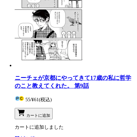
ニーチェが京都にやってきて17歳の私に哲学
のこと教えてくれた。 第9話
55
/
¥61
(税込)
カートに追加
カートに追加しました