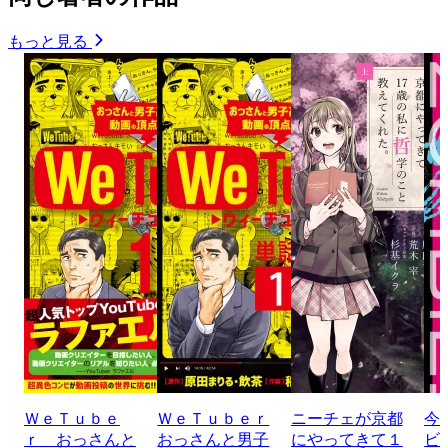
もっと見る
ＷｅＴｕｂｅ
ＷｅＴｕｂｅｒ
ニーチェが京都
今
ｒ おっさんと
おっさんと男子
にやってきて１
ビ