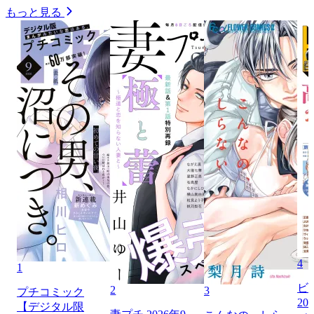
もっと見る
4
1
ビ
2
3
プチコミック
20
【デジタル限