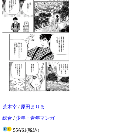
荒木宰
/
原田まりる
総合
/
少年・青年マンガ
55
/
¥61
(税込)