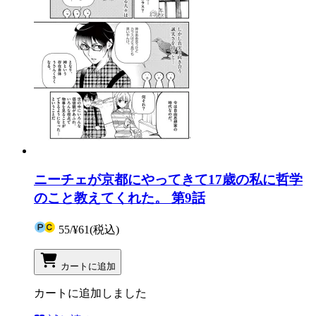
ニーチェが京都にやってきて17歳の私に哲学
のこと教えてくれた。 第9話
55
/
¥61
(税込)
カートに追加
カートに追加しました