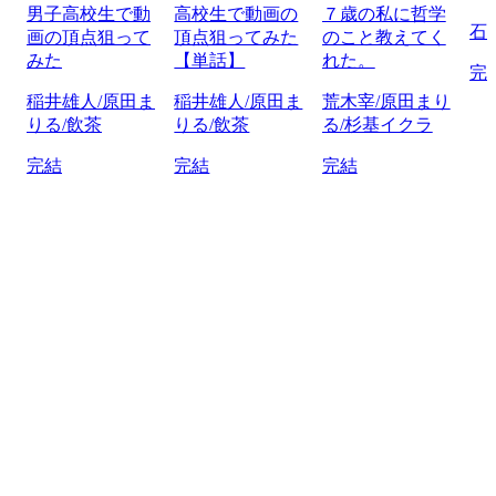
男子高校生で動
高校生で動画の
７歳の私に哲学
石
画の頂点狙って
頂点狙ってみた
のこと教えてく
みた
【単話】
れた。
完
稲井雄人/原田ま
稲井雄人/原田ま
荒木宰/原田まり
りる/飲茶
りる/飲茶
る/杉基イクラ
完結
完結
完結