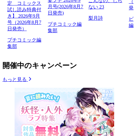
妻プチ 2026年9
こんなの、しら
（2
定 コミックス
月号(2026年8月7
ない 23
発
試し読み特典付
日発売)
き】 2026年9月
梨月詩
ビ
号（2026年8月7
プチコミック編
編
日発売）
集部
プチコミック編
集部
開催中のキャンペーン
もっと見る