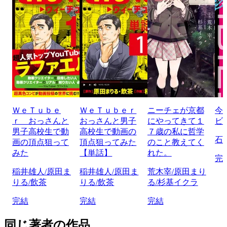
ＷｅＴｕｂｅ
ＷｅＴｕｂｅｒ
ニーチェが京都
今
ｒ おっさんと
おっさんと男子
にやってきて１
ビ
男子高校生で動
高校生で動画の
７歳の私に哲学
石
画の頂点狙って
頂点狙ってみた
のこと教えてく
みた
【単話】
れた。
完
稲井雄人/原田ま
稲井雄人/原田ま
荒木宰/原田まり
りる/飲茶
りる/飲茶
る/杉基イクラ
完結
完結
完結
同じ著者の作品