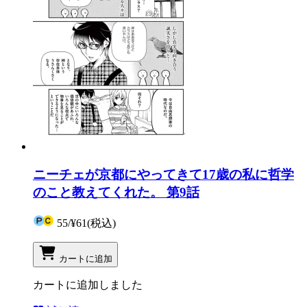
ニーチェが京都にやってきて17歳の私に哲学
のこと教えてくれた。 第9話
55
/
¥61
(税込)
カートに追加
カートに追加しました