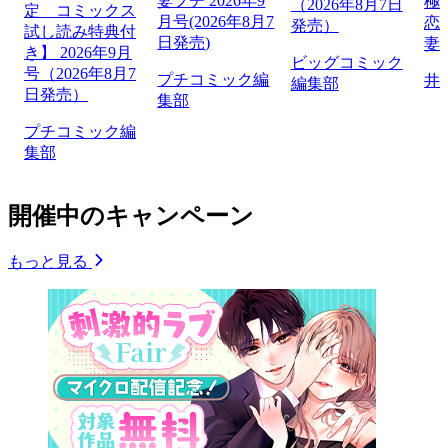
妻プチ 2026年9
極
（2026年8月7日
定 コミックス
月号(2026年8月7
恋
発売）
試し読み特典付
日発売)
妻
き】 2026年9月
ビッグコミック
号（2026年8月7
プチコミック編
井
編集部
日発売）
集部
プチコミック編
集部
開催中のキャンペーン
もっと見る