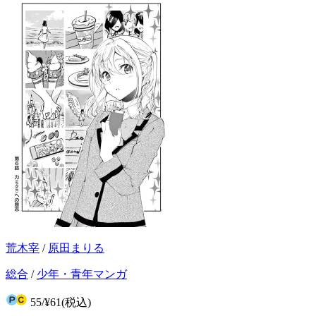
荒木宰
/
原田まりる
総合
/
少年・青年マンガ
55
/
¥61
(税込)