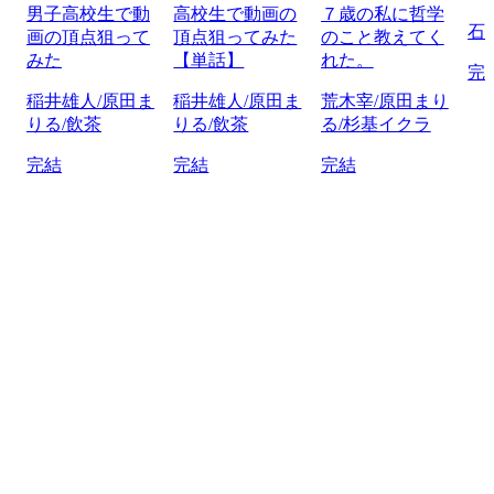
男子高校生で動
高校生で動画の
７歳の私に哲学
石
画の頂点狙って
頂点狙ってみた
のこと教えてく
みた
【単話】
れた。
完
稲井雄人/原田ま
稲井雄人/原田ま
荒木宰/原田まり
りる/飲茶
りる/飲茶
る/杉基イクラ
完結
完結
完結