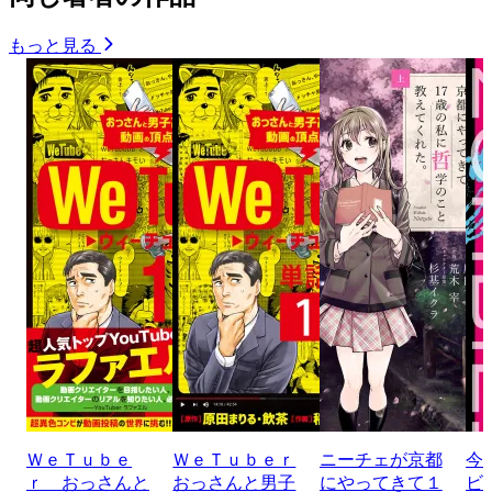
もっと見る
ＷｅＴｕｂｅ
ＷｅＴｕｂｅｒ
ニーチェが京都
今
ｒ おっさんと
おっさんと男子
にやってきて１
ビ