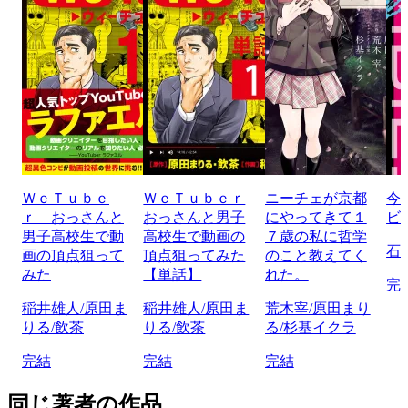
ＷｅＴｕｂｅ
ＷｅＴｕｂｅｒ
ニーチェが京都
今
ｒ おっさんと
おっさんと男子
にやってきて１
ビ
男子高校生で動
高校生で動画の
７歳の私に哲学
石
画の頂点狙って
頂点狙ってみた
のこと教えてく
みた
【単話】
れた。
完
稲井雄人/原田ま
稲井雄人/原田ま
荒木宰/原田まり
りる/飲茶
りる/飲茶
る/杉基イクラ
完結
完結
完結
同じ著者の作品