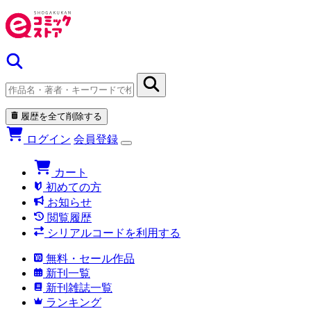
履歴を全て削除する
ログイン
会員登録
カート
初めての方
お知らせ
閲覧履歴
シリアルコードを利用する
無料・セール作品
新刊一覧
新刊雑誌一覧
ランキング