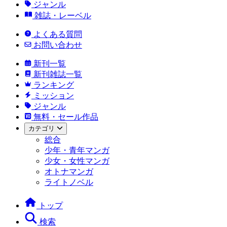
ジャンル
雑誌・レーベル
よくある質問
お問い合わせ
新刊一覧
新刊雑誌一覧
ランキング
ミッション
ジャンル
無料・セール作品
カテゴリ
総合
少年・青年マンガ
少女・女性マンガ
オトナマンガ
ライトノベル
トップ
検索