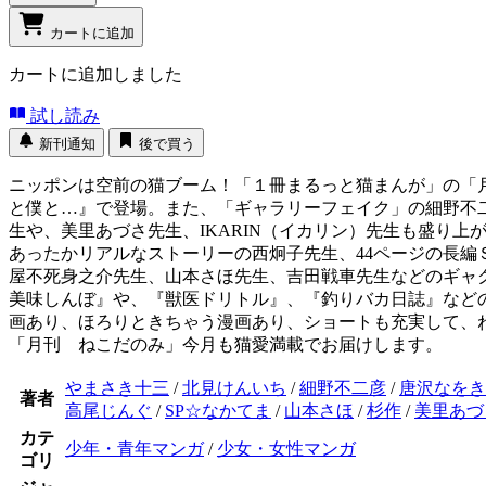
カートに追加
カートに追加しました
試し読み
新刊通知
後で買う
ニッポンは空前の猫ブーム！「１冊まるっと猫まんが」の「月
と僕と…』で登場。また、「ギャラリーフェイク」の細野不
生や、美里あづさ先生、IKARIN（イカリン）先生も盛り上
あったかリアルなストーリーの西炯子先生、44ページの長
屋不死身之介先生、山本さほ先生、吉田戦車先生などのギャ
美味しんぼ』や、『獣医ドリトル』、『釣りバカ日誌』など
画あり、ほろりときちゃう漫画あり、ショートも充実して、
「月刊 ねこだのみ」今月も猫愛満載でお届けします。
やまさき十三
/
北見けんいち
/
細野不二彦
/
唐沢なをき
著者
高尾じんぐ
/
SP☆なかてま
/
山本さほ
/
杉作
/
美里あづ
カテ
少年・青年マンガ
/
少女・女性マンガ
ゴリ