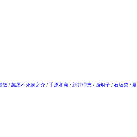
貴敏
/
萬屋不死身之介
/
手原和憲
/
新井理恵
/
西炯子
/
石坂啓
/
夏