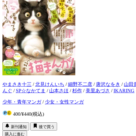
やまさき十三
/
北見けんいち
/
細野不二彦
/
唐沢なをき
/
山田
んぐ
/
SP☆なかてま
/
山本さほ
/
杉作
/
美里あづさ
/
IKARING
少年・青年マンガ
/
少女・女性マンガ
400
/
¥440
(税込)
新刊通知
後で買う
購入に進む