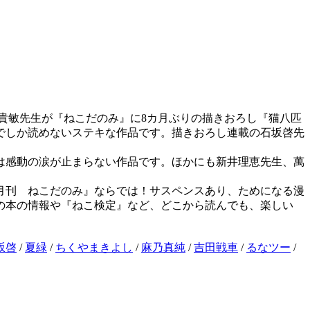
貴敏先生が『ねこだのみ』に8カ月ぶりの描きおろし『猫八匹
でしか読めないステキな作品です。描きおろし連載の石坂啓先
は感動の涙が止まらない作品です。ほかにも新井理恵先生、萬
月刊 ねこだのみ』ならでは！サスペンスあり、ためになる漫
の本の情報や『ねこ検定』など、どこから読んでも、楽しい
坂啓
/
夏緑
/
ちくやまきよし
/
麻乃真純
/
吉田戦車
/
るなツー
/