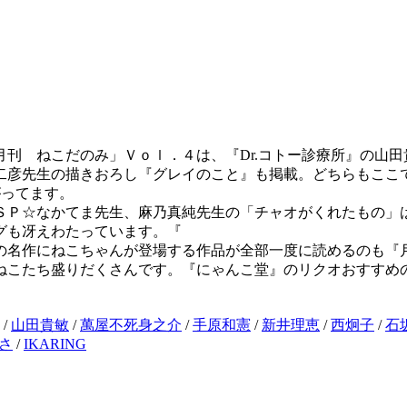
刊 ねこだのみ」Ｖｏｌ．４は、『Dr.コトー診療所』の山田
二彦先生の描きおろし『グレイのこと』も掲載。どちらもここ
がってます。
編ＳＰ☆なかてま先生、麻乃真純先生の「チャオがくれたもの」
グも冴えわたっています。『
の名作にねこちゃんが登場する作品が全部一度に読めるのも『
ねこたち盛りだくさんです。『にゃんこ堂』のリクオおすすめ
/
山田貴敏
/
萬屋不死身之介
/
手原和憲
/
新井理恵
/
西炯子
/
石
さ
/
IKARING