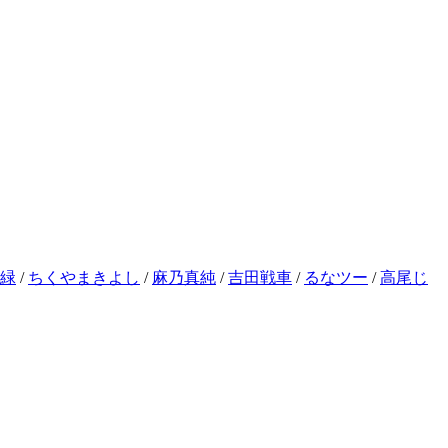
緑
/
ちくやまきよし
/
麻乃真純
/
吉田戦車
/
るなツー
/
高尾じ