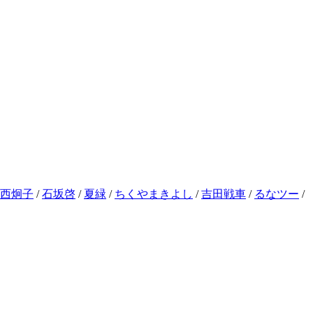
西炯子
/
石坂啓
/
夏緑
/
ちくやまきよし
/
吉田戦車
/
るなツー
/