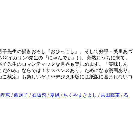
月子先生の描きおろし『おひっこし』、そして好評・美里あづ
NG(イカリン)先生の『にゃんでぃ』は、突然おうちに来て、
弓子先生のロマンティックな世界も楽しめます。『美味しん
こだのみ』ならでは！サスペンスあり、ためになる漫画あり、
ねこ検定』も楽しいぞ！※デジタル版には紙版に含まれないコ
井理恵
/
西炯子
/
石坂啓
/
夏緑
/
ちくやまきよし
/
吉田戦車
/
る