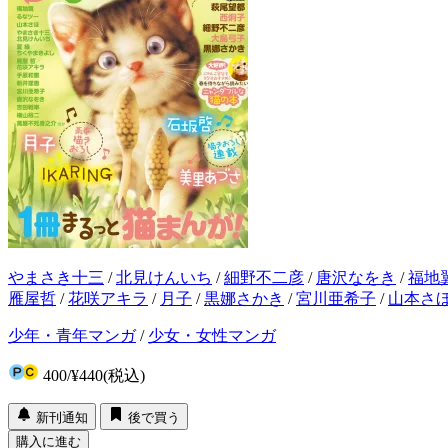
やまさき十三
/
北見けんいち
/
細野不二彦
/
唐沢なをき
/
福地
雁屋哲
/
花咲アキラ
/
月子
/
黒娜さかき
/
宮川亜希子
/
山本さ
少年・青年マンガ
/
少女・女性マンガ
400
/
¥440
(税込)
新刊通知
後で買う
購入に進む