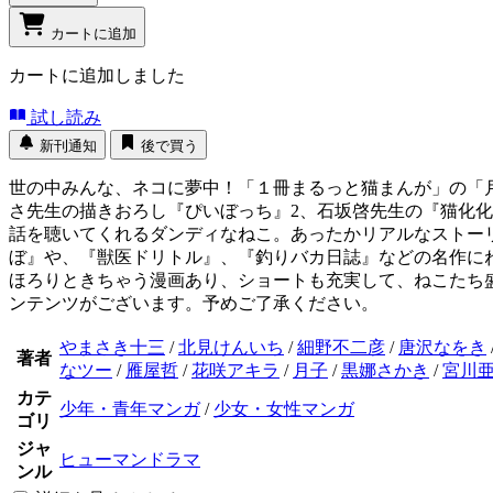
カートに追加
カートに追加しました
試し読み
新刊通知
後で買う
世の中みんな、ネコに夢中！「１冊まるっと猫まんが」の「
さ先生の描きおろし『ぴいぼっち』2、石坂啓先生の『猫化化ケ
話を聴いてくれるダンディなねこ。あったかリアルなストー
ぼ』や、『獣医ドリトル』、『釣りバカ日誌』などの名作に
ほろりときちゃう漫画あり、ショートも充実して、ねこたち
ンテンツがございます。予めご了承ください。
やまさき十三
/
北見けんいち
/
細野不二彦
/
唐沢なをき
著者
なツー
/
雁屋哲
/
花咲アキラ
/
月子
/
黒娜さかき
/
宮川
カテ
少年・青年マンガ
/
少女・女性マンガ
ゴリ
ジャ
ヒューマンドラマ
ンル