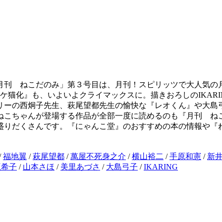
月刊 ねこだのみ」第３号目は、月刊！スピリッツで大人気の
猫化』も、いよいよクライマックスに。描きおろしのIKARI
リーの西炯子先生、萩尾望都先生の愉快な『レオくん』や大島
ねこちゃんが登場する作品が全部一度に読めるのも『月刊 ね
盛りだくさんです。『にゃんこ堂』のおすすめの本の情報や『
/
福地翼
/
萩尾望都
/
萬屋不死身之介
/
横山裕二
/
手原和憲
/
新
亜希子
/
山本さほ
/
美里あづさ
/
大島弓子
/
IKARING