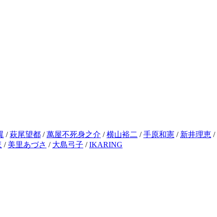
翼
/
萩尾望都
/
萬屋不死身之介
/
横山裕二
/
手原和憲
/
新井理恵
/
ほ
/
美里あづさ
/
大島弓子
/
IKARING