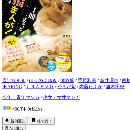
唐沢なをき
/
ほりのぶゆき
/
灘谷航
/
手原和憲
/
新井理恵
/
西
IKARING
/
ＵＲＡＥＶＯ
/
やまだ紫
/
内藤らぶか
/
唐木田忠
少年・青年マンガ
/
少女・女性マンガ
400
/
¥440
(税込)
新刊通知
後で買う
購入に進む