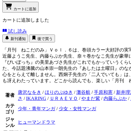
カートに追加
カートに追加しました
試し読み
新刊通知
後で買う
「月刊 ねこだのみ」Ｖｏｌ．６は、巻頭カラー大好評の実
近藤ようこ先生、内藤らぶか先生、奈々巻かなこ先生が豪華に
『ぴいぼっち』の美里あづさ先生がこれでもかっていうくら
た、今話題沸騰の山本崇一朗先生の『あしたは土曜日』のな
心をとらえて離しません。西炯子先生の「二人でいても」は
も冴えわたっています。どこから読んでも、楽しい「月刊 
唐沢なをき
/
ほりのぶゆき
/
灘谷航
/
手原和憲
/
新井理
著者
さ
/
IKARING
/
ＵＲＡＥＶＯ
/
やまだ紫
/
内藤らぶか
/
カテ
少年・青年マンガ
/
少女・女性マンガ
ゴリ
ジャ
ヒューマンドラマ
ンル