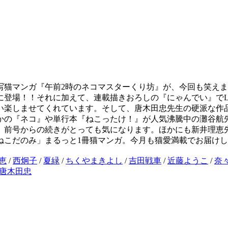
写猫マンガ『午前2時のネコマスターくり坊』が、今回も笑えま
登場！！それに加えて、連載描きおろしの『にゃんでい』でL
い楽しませてくれています。そして、唐木田忠先生の硬派な作品
かの『ネコ』や単行本『ねこったけ！』が人気沸騰中の灘谷航先
、前号からの続きがとっても気になります。ほかにも新井理恵
ねこだのみ」まるっと1冊猫マンガ。今月も猫愛満載でお届け
恵
/
西炯子
/
夏緑
/
ちくやまきよし
/
吉田戦車
/
近藤ようこ
/
奈
唐木田忠