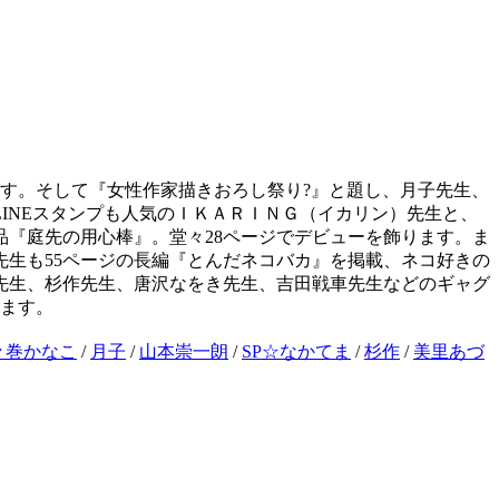
す。そして『女性作家描きおろし祭り?』と題し、月子先生、
INEスタンプも人気のＩＫＡＲＩＮＧ（イカリン）先生と、
『庭先の用心棒』。堂々28ページでデビューを飾ります。ま
生も55ページの長編『とんだネコバカ』を掲載、ネコ好きの
先生、杉作先生、唐沢なをき先生、吉田戦車先生などのギャグ
します。
々巻かなこ
/
月子
/
山本崇一朗
/
SP☆なかてま
/
杉作
/
美里あづ