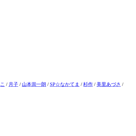
こ
/
月子
/
山本崇一朗
/
SP☆なかてま
/
杉作
/
美里あづさ
/