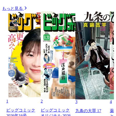
もっと見る
1
2
3
4
ビッグコミック
ビッグコミック
九条の大罪 17
薬
2026年16号
オリジナル 2026