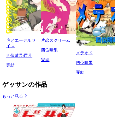
虎とエーデルワ
片恋スクリーム
イス
四位晴果
メテオド
四位晴果/毘斗
完結
四位晴果
完結
完結
ゲッサンの作品
もっと見る