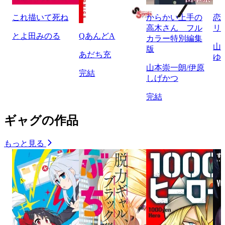
これ描いて死ね
からかい上手の
恋
高木さん フル
リ
とよ田みのる
QあんどA
カラー特別編集
山
版
あだち充
ゆ
山本崇一朗/伊原
完結
しげかつ
完結
ギャグの作品
もっと見る