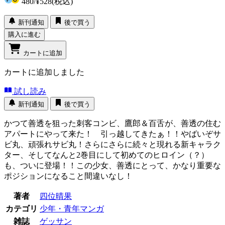
480
/
¥528
(税込)
新刊通知
後で買う
購入に進む
カートに追加
カートに追加しました
試し読み
新刊通知
後で買う
かつて善透を狙った刺客コンビ、鷹郎＆百舌が、善透の住む
アパートにやって来た！ 引っ越してきたぁ！！やばいぞサ
ビ丸、頑張れサビ丸！さらにさらに続々と現れる新キャラク
ター、そしてなんと2巻目にして初めてのヒロイン（？）
も、ついに登場！！この少女、善透にとって、かなり重要な
ポジションになること間違いなし！
著者
四位晴果
カテゴリ
少年・青年マンガ
雑誌
ゲッサン