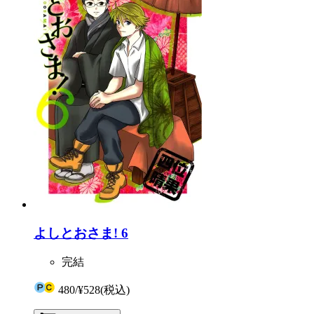
よしとおさま! 6
完結
480
/
¥528
(税込)