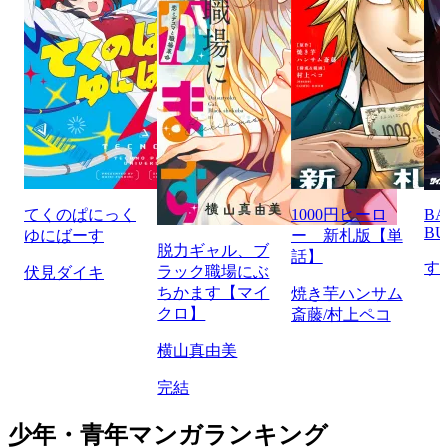
てくのぱにっく
1000円ヒーロ
BA
BU
ゆにばーす
ー 新札版【単
脱力ギャル、ブ
話】
す
ラック職場にぶ
伏見ダイキ
ちかます【マイ
焼き芋ハンサム
クロ】
斎藤/村上ペコ
横山真由美
完結
少年・青年マンガランキング