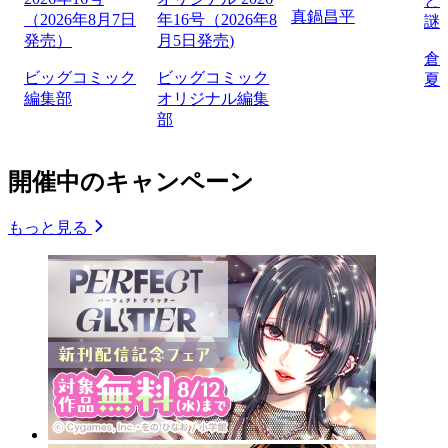
と
真鍋昌平
（2026年8月7日
年16号（2026年8
謎
発売）
月5日発売)
倉
ビッグコミック
ビッグコミック
夏
編集部
オリジナル編集
部
開催中のキャンペーン
もっと見る