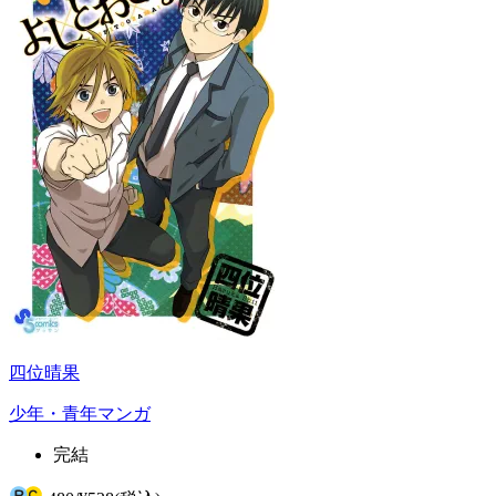
四位晴果
少年・青年マンガ
完結