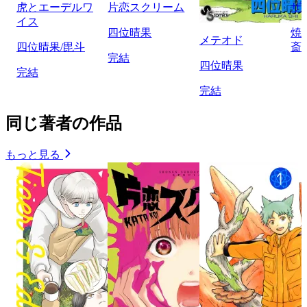
虎とエーデルワ
片恋スクリーム
ザ
イス
四位晴果
焼
メテオド
四位晴果/毘斗
斎
完結
四位晴果
完結
完結
同じ著者の作品
もっと見る