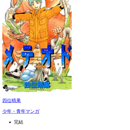
四位晴果
少年・青年マンガ
完結