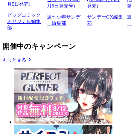
月5日発売)
月5日発売号)
発売)
発
ビッグコミック
週刊少年サンデ
サンデーGX編集
週
オリジナル編集
ー編集部
部
ー
部
開催中のキャンペーン
もっと見る