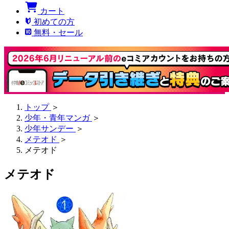
カート
初めての方
無料・セール
トップ
＞
少年・青年マンガ
＞
少年サンデー
＞
メテオド
＞
メテオド
メテオド