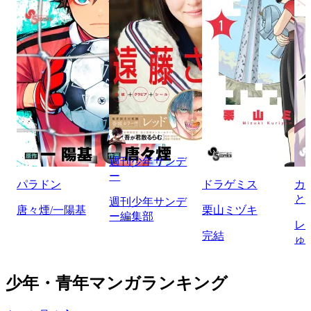
週刊少年サンデ
ー
パラドン
ドラゲミス
カ
と
週刊少年サンデ
唐々煙/一陽基
栗山ミヅキ
ー編集部
レ
完結
ゅ
少年・青年マンガランキング