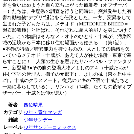
害を食い止めようと自ら立ち上がった観測者（オブザーバ
ー）たちは、生態系の調査を行うと同時に、突然発生した有
害な動植物“デブリ”退治をも任務とした。一方、変異をして
生まれた子どもたちは、メテオド（METEORITE BREED＝
隕石影響種）と呼ばれ、それぞれに超人的能力を身につけて
いた。この物語はそんなメテオドのひとり・十威が、汚染区
域の辺境から日本に移り住む場面から始まる…（第1話）。
●本巻の特徴／特異能力を持つものの、人としての情緒を欠
いているメテオド・十威が、あえて人が住む場所・東京で暮
らすことに！ 人類の生存を懸けたサバイバル・ファンタジ
ー、新登場!!●その他の登場人物／よしのアキ（十威たちが
住む下宿の管理人。撫子の元部下）、よしの楓（東ヶ丘中学
2年。十威のクラスメート。従兄のアキの下宿で十威たちと
一緒に暮らしている）、リンハオ（14歳。たぐちの後輩オブ
ザーバー。十威とは仲が悪い）
著者
四位晴果
カテゴリ
少年・青年マンガ
雑誌
少年サンデー
レーベル
少年サンデーコミックス