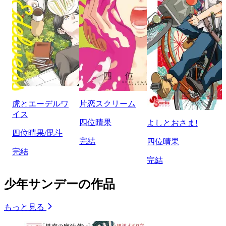
虎とエーデルワ
片恋スクリーム
イス
四位晴果
よしとおさま!
四位晴果/毘斗
完結
四位晴果
完結
完結
少年サンデーの作品
もっと見る