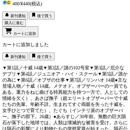
400
/
¥440
(税込)
新刊通知
後で買う
購入に進む
カートに追加
カートに追加しました
新刊通知
後で買う
▼第1話／十威 14歳▼第2話／謎の102号室▼第3話／厄介な
デブリ▼第4話／ジュニオア・ハイ・スクール▼第5話／誰か
の為に▼第6話／オブザの仕事▼第7話／リンハオ 14歳●主な
登場人物／十威（14歳。メテオド。オブザーバーの一員でも
ある。重力をねじ曲げる特異能力を持つ一方で、人としての
情緒を欠く）、あさば撫子（超エリートオブザーバーで十威
たちの先輩。年齢不詳。生まれてすぐ両親を失った十威を、
女手ひとつで育てた）、たぐち（インテリ派のオブザーバ
ー。撫子の部下。26歳）●あらすじ／30年前。無数の巨大隕
石が落下した地球では、人類は壊滅的な被害を受け、さらに
は隕石の影響により動物たちの突然変異が始まった。隕石公