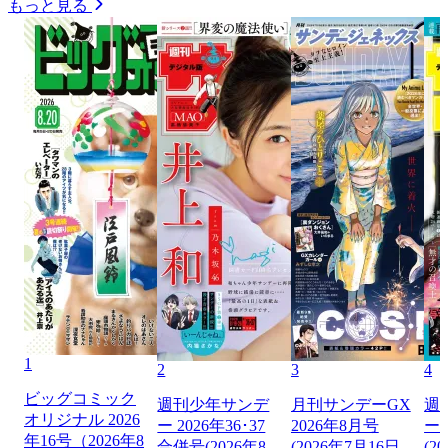
もっと見る
1
2
3
4
ビッグコミック
週刊少年サンデ
月刊サンデーGX
週
オリジナル 2026
ー 2026年36･37
2026年8月号
ー 
年16号（2026年8
合併号(2026年8
(2026年7月16日
(2