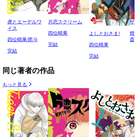
虎とエーデルワ
片恋スクリーム
ザ
イス
四位晴果
焼
よしとおさま!
四位晴果/毘斗
斎
完結
四位晴果
完結
完結
同じ著者の作品
もっと見る