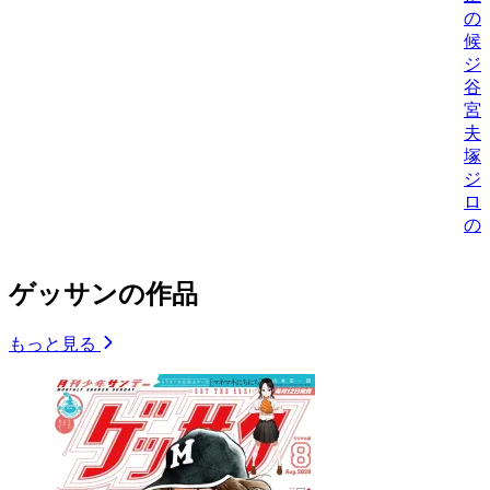
の
候
ジ
谷
宮
夫
塚
ジ
ロ
の
ゲッサンの作品
もっと見る