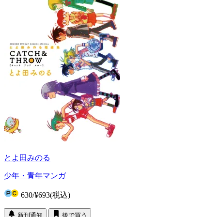
とよ田みのる
少年・青年マンガ
630
/
¥693
(税込)
新刊通知
後で買う