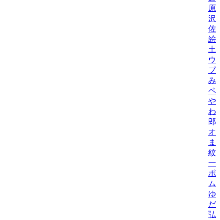
原
沢
佐
絵
土
ウ
プ
み
ペ
や
わ
郎
オ
ま
紋
一
ポ
ム
ゆ
だ
弘