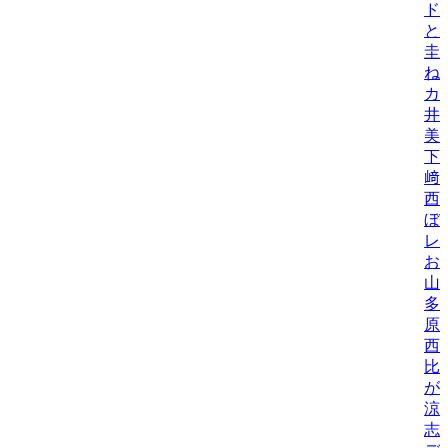
ド
と
圭
ね
カ
井
美/
下
﨑
西
ぼ
レ
お
山
多
原
西
比/
が
涼
志