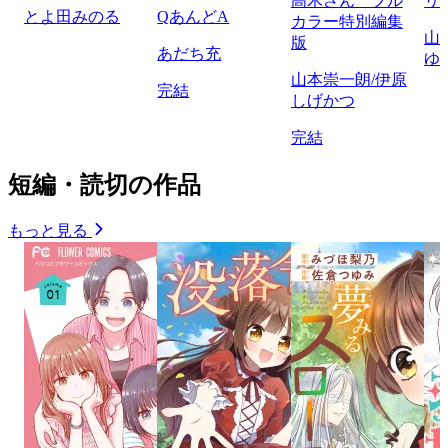
高木さん フル
リ
とよ田みのる
QあんどA
カラー特別編集
山
版
あだち充
ゆ
山本崇一朗/伊原
完結
しげかつ
完結
短編・読切の作品
もっと見る