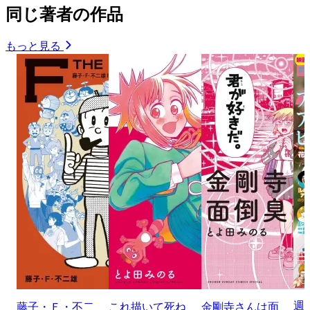
同じ著者の作品
もっと見る
週
藤子・Ｆ・不二
これ描いて死ね
金剛寺さんは面