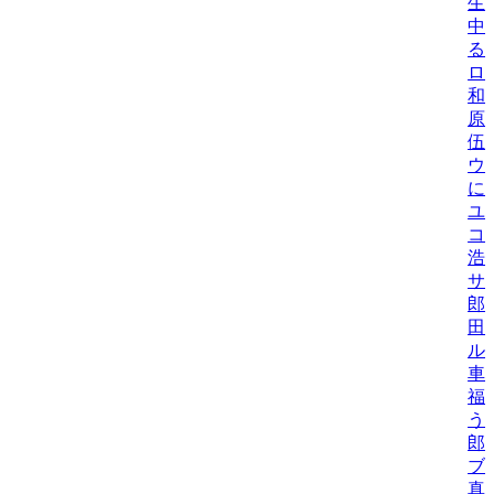
生
中
る
ロ
和
原
伍
ウ
に
ユ
コ
浩
サ
郎
田
ル
車
福
う
郎
ブ
真