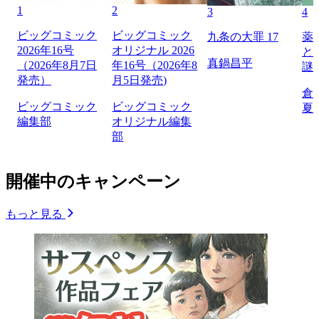
1
2
3
4
ビッグコミック
ビッグコミック
九条の大罪 17
薬
2026年16号
オリジナル 2026
と
真鍋昌平
（2026年8月7日
年16号（2026年8
謎
発売）
月5日発売)
倉
ビッグコミック
ビッグコミック
夏
編集部
オリジナル編集
部
開催中のキャンペーン
もっと見る