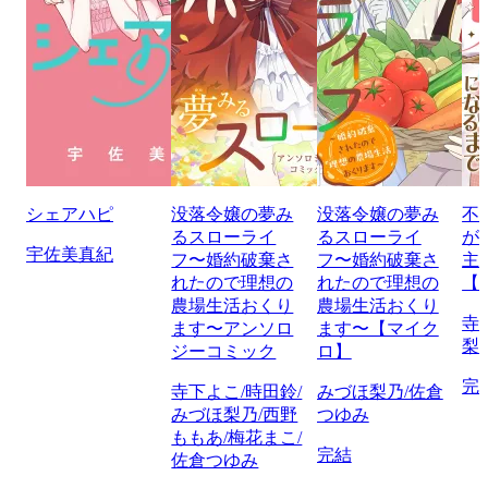
シェアハピ
没落令嬢の夢み
没落令嬢の夢み
不
るスローライ
るスローライ
が
宇佐美真紀
フ〜婚約破棄さ
フ〜婚約破棄さ
主
れたので理想の
れたので理想の
【
農場生活おくり
農場生活おくり
寺
ます〜アンソロ
ます〜【マイク
梨
ジーコミック
ロ】
完
寺下よこ/時田鈴/
みづほ梨乃/佐倉
みづほ梨乃/西野
つゆみ
ももあ/梅花まこ/
完結
佐倉つゆみ