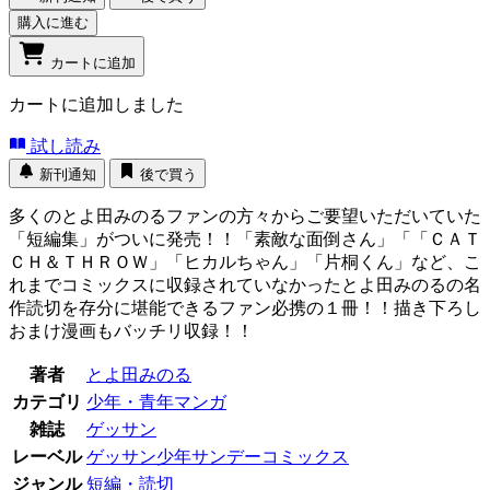
購入に進む
カートに追加
カートに追加しました
試し読み
新刊通知
後で買う
多くのとよ田みのるファンの方々からご要望いただいていた
「短編集」がついに発売！！「素敵な面倒さん」「「ＣＡＴ
ＣＨ＆ＴＨＲＯＷ」「ヒカルちゃん」「片桐くん」など、こ
れまでコミックスに収録されていなかったとよ田みのるの名
作読切を存分に堪能できるファン必携の１冊！！描き下ろし
おまけ漫画もバッチリ収録！！
著者
とよ田みのる
カテゴリ
少年・青年マンガ
雑誌
ゲッサン
レーベル
ゲッサン少年サンデーコミックス
ジャンル
短編・読切