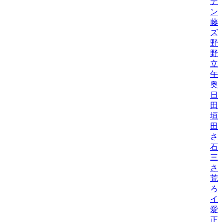
デ
ン
藤
ズ
野
野機
立
午
奥
日
田
垣
田
さ
石
三
さ
荒
ろ
イ
愛
正