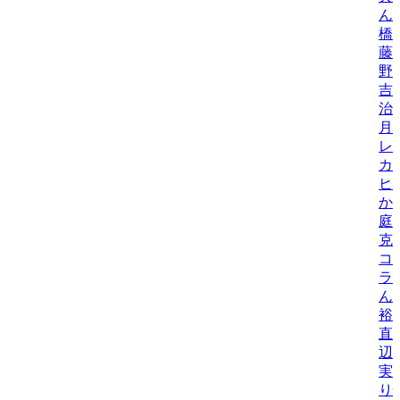
ん
橋
藤
野
吉
治
月
レ
カ
ヒ
か
庭
克
コ
ラ
ん
裕
直
辺
実
り