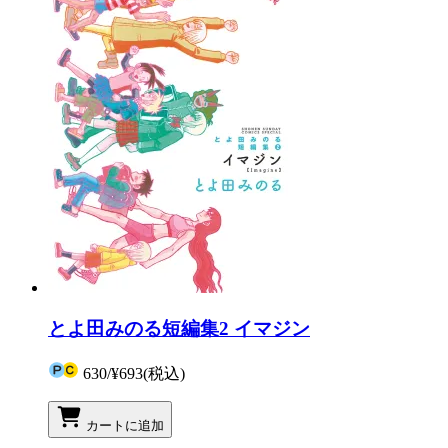
とよ田みのる短編集2 イマジン
630
/
¥693
(税込)
カートに追加