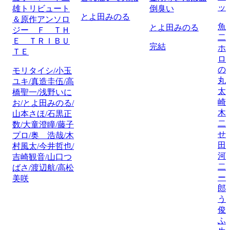
ッ
雄トリビュート
倒臭い
とよ田みのる
＆原作アンソロ
魚
とよ田みのる
ジー Ｆ ＴＨ
二
Ｅ ＴＲＩＢＵ
完結
ホ
ＴＥ
ロ
の
モリタイシ/小玉
丸
ユキ/真造圭伍/高
太
橋聖一/浅野いに
崎
お/とよ田みのる/
木
山本さほ/石黒正
二
数/大童澄瞳/藤子
せ
プロ/奥 浩哉/木
田
村風太/今井哲也/
河
吉崎観音/山口つ
二
ばさ/渡辺航/高松
ー
美咲
郎
う
俊
ふ