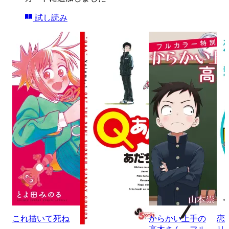
試し読み
これ描いて死ね
からかい上手の
恋