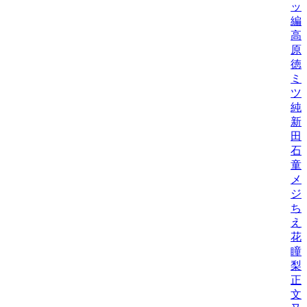
ッ
編
高
原
徳
ミ
ツ
純
新
田
石
童
メ
ジ
ち
え
花
瞳
梨
正
文