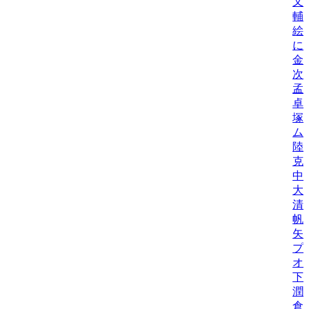
又
輔
絵
に
金
次
孟
卓
塚
ム
陸
克
中
大
清
帆
矢
プ
オ
下
潤
倉