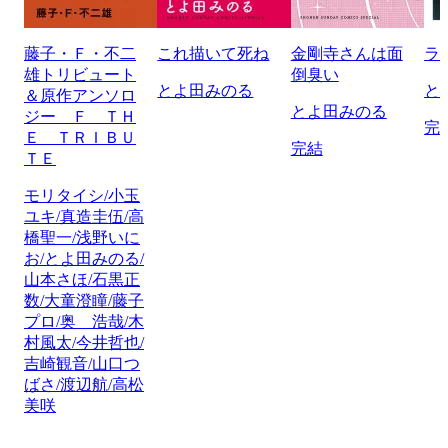
藤子・Ｆ・不二
これ描いて死ね
金剛寺さんは面
ラ
雄トリビュート
倒臭い
とよ田みのる
と
＆原作アンソロ
とよ田みのる
ジー Ｆ ＴＨ
完
Ｅ ＴＲＩＢＵ
完結
ＴＥ
モリタイシ/小玉
ユキ/真造圭伍/高
橋聖一/浅野いに
お/とよ田みのる/
山本さほ/石黒正
数/大童澄瞳/藤子
プロ/奥 浩哉/木
村風太/今井哲也/
吉崎観音/山口つ
ばさ/渡辺航/高松
美咲