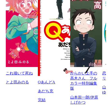
これ描いて死ね
からかい上手の
恋
高木さん フル
リ
とよ田みのる
QあんどA
カラー特別編集
山
版
あだち充
ゆ
山本崇一朗/伊原
完結
しげかつ