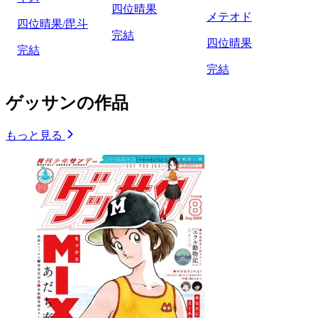
四位晴果
メテオド
四位晴果/毘斗
完結
四位晴果
完結
完結
ゲッサンの作品
もっと見る