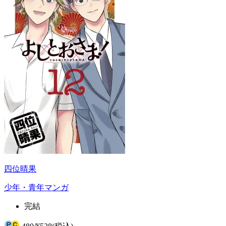
四位晴果
少年・青年マンガ
完結