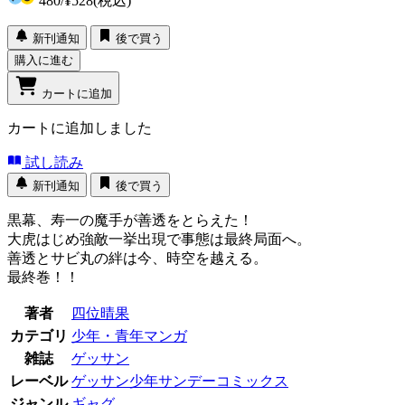
480
/
¥528
(税込)
新刊通知
後で買う
購入に進む
カートに追加
カートに追加しました
試し読み
新刊通知
後で買う
黒幕、寿一の魔手が善透をとらえた！
大虎はじめ強敵一挙出現で事態は最終局面へ。
善透とサビ丸の絆は今、時空を越える。
最終巻！！
著者
四位晴果
カテゴリ
少年・青年マンガ
雑誌
ゲッサン
レーベル
ゲッサン少年サンデーコミックス
ジャンル
ギャグ