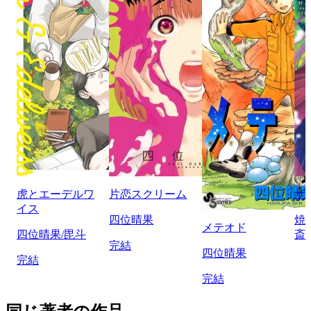
虎とエーデルワ
片恋スクリーム
ザ
イス
四位晴果
焼
メテオド
四位晴果/毘斗
斎
完結
四位晴果
完結
完結