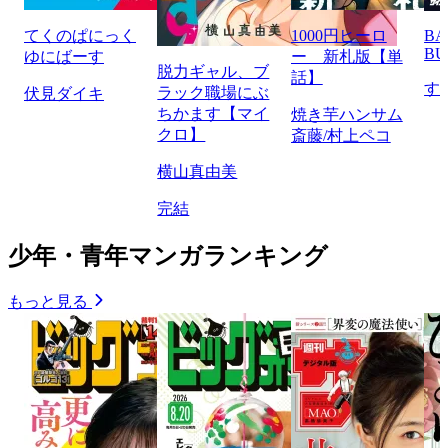
てくのぱにっく
1000円ヒーロ
BA
BU
ゆにばーす
ー 新札版【単
脱力ギャル、ブ
話】
す
ラック職場にぶ
伏見ダイキ
ちかます【マイ
焼き芋ハンサム
クロ】
斎藤/村上ペコ
横山真由美
完結
少年・青年マンガランキング
もっと見る